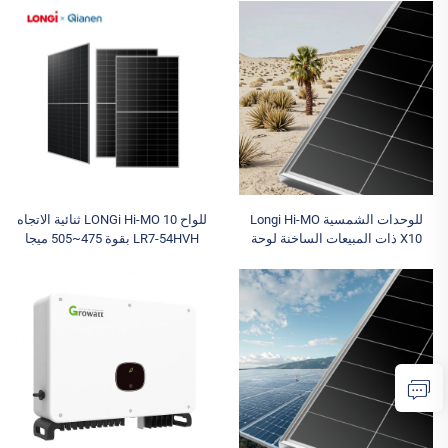
1000 فولت وثلاثة مخارج نماذج
إدخال 1000 فولت، درجة حماية
متوفرة
IP66، الموديلات المتوفرة: 5 كيلو، 8
كيلو، 10 كيلو، 12 كيلو، 15 كيلو
للوحدات الشمسية Longi Hi-MO
للواح LONGi Hi-MO 10 ثنائية الاتجاه
X10 ذات المبيعات الساخنة لوحة
LR7-54HVH بقوة 475~505 ميجا
كهروضوئية زجاجية واحدة 630 واط -
واط من النوع N والمخصصة لتقنية
670 واط من النوع N خلية نصفية
Topcon زجاج مزدوج 480 واط 490
للتطبيقات الصناعية
واط 500 واط 505 واط من النوع
نصفي الخلايا