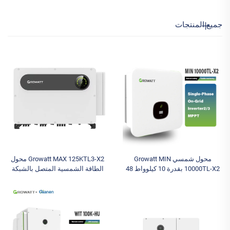
جميع المنتجات
محول شمسي Growatt MIN
Growatt MAX 125KTL3-X2 محول
10000TL-X2 بقدرة 10 كيلوواط 48
الطاقة الشمسية المتصل بالشبكة
فولت أحادي الطور متصل بالشبكة
ثلاثي الطور مع وظيفة UPS، 10
مع تحكم MPPT للمنزل
MPPT، 100 كيلو إلى 150 كيلو،
مخرجات ثلاثية، أنظمة الطاقة
الشمسية