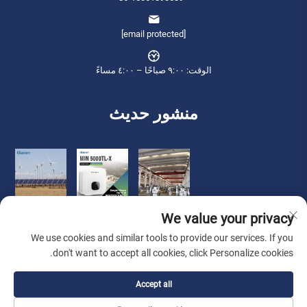
[email protected]
الوقت: ٩:٠٠ صباحًا – ٤:٠٠ مساءً
منشور حديث
We value your privacy
We use cookies and similar tools to provide our services. If you
don't want to accept all cookies, click Personalize cookies.
حقوق الطبع والنشر © 2026 شركة تشيانينغ للتجارة الدولية (ووشى) المحدودة.
Accept all
جميع الحقوق محفوظة. -
سياسة الخصوصية