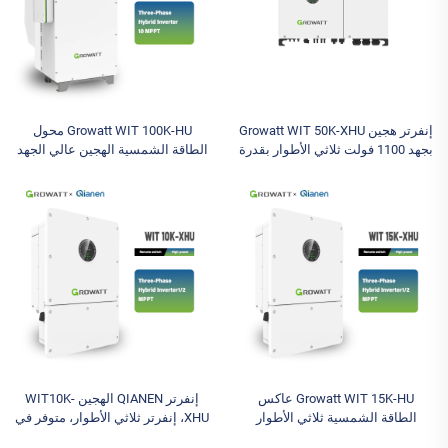
إنفرتر هجين Growatt WIT 50K-XHU
Growatt WIT 100K-HU محول
بجهد 1100 فولت ثلاثي الأطوار بقدرة
الطاقة الشمسية الهجين عالي الجهد
30 كيلوواط و 36 كيلوواط و 40
ثلاثي الطور الصناعي والتجاري،
كيلوواط و 50 كيلوواط مع تصنيف
محول الطاقة الشمسية لبطارية
حماية IP66 لتحديد حجم الإنفرتر
الطاقة الشمسية
لنظام الطاقة الشمسية بجهد 380
فولت
Growatt WIT 15K-HU عاكس
إنفرتر QIANEN الهجين WIT10K-
الطاقة الشمسية ثلاثي الأطوار
XHU، إنفرتر ثلاثي الأطوار، متوفر في
عاكس هجين بحد أقصى جهد إدخال
المخزون، إنفرتر شمسي، أقصى