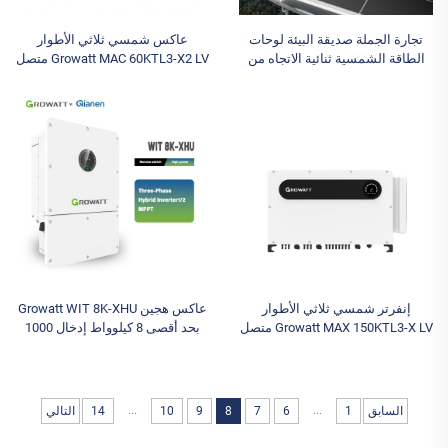
تجارة الجملة صديقة البيئة لوحات
عاكس شمسي ثلاثي الأطوار
الطاقة الشمسية ثنائية الاتجاه من
Growatt MAC 60KTL3-X2 LV متصل
نوع N بقوة 670 واط Longi Hi-MO
بالشبكة بقدرة 60 كيلوواط نطاق
X10 LR7-72HVHF 640~670M
القدرة 380 فولت 400 فولت ثلاثي
لمنظومة المنزل لشركة Longi P
الأطوار للأنظمة الشمسية
إنفرتر شمسي ثلاثي الأطوار
عاكس هجين Growatt WIT 8K-XHU
Growatt MAX 150KTL3-X LV متصل
بحد أقصى 8 كيلوواط إدخال 1000
بالشبكة مع وظيفة UPS وتقنية
فولت نماذج ثلاثية التيار المتردد 380
MPPT بقدرة 150 كيلو ثلاثية
فولت ثلاثي الأطوار سلسلة عاكس
لتطبيقات أنظمة الطاقة الشمسية
البطارية الشمسية بحد أقصى 8
كيلوواط
...
...
السابق
1
6
7
8
9
10
14
التالي