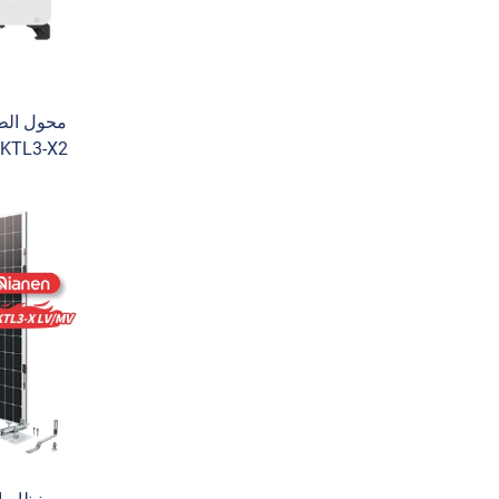
محول الطا
ثلاثي لتط