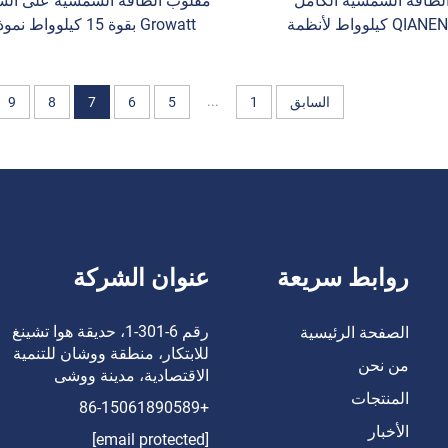
لطاقة الشمسية الكامل
مقلوب الطاقة الشمسية على الش
QIANEN 50-70 كيلوواط لأنظمة
Growatt بقوة 15 كيلوواط نم
شمسية التجارية والصناعية
15KTL3-X2
 تخزين الطاقة MPPT
واط مقلوب تيار متردد ثلاثي الأط
بحماية IP65
...
السابق
1
5
6
7
8
9
روابط سريعة
عنوان الشركة
رقم 6-301-1، حديقة هوا تشينغ
الصفحة الرئيسية
للابتكار، منطقة ووشان للتنمية
من نحن
الاقتصادية، مدينة ووشى
المنتجات
+86-15061890589
الأخبار
[email protected]