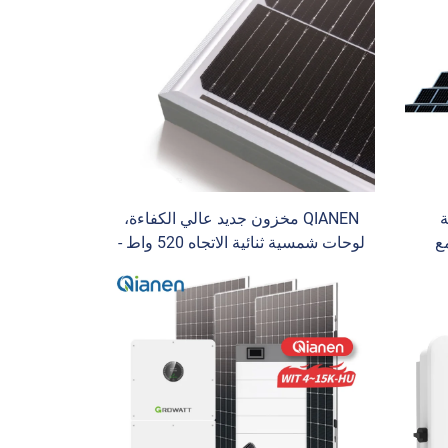
ة
QIANEN مخزون جديد عالي الكفاءة،
ط مع
لوحات شمسية ثنائية الاتجاه 520 واط -
ن طاقة أيون الليثيوم بسعة 215
540 واط، خلية نصفية من النوع N،
دة
HBC 535 واط 540 واط