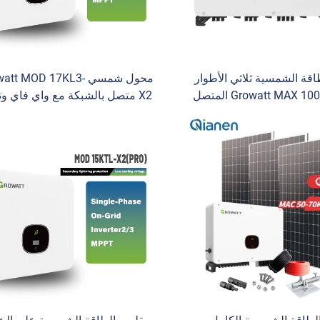
قة الشمسية ثلاثي الأطوار
محول شمسي att MOD 17KL3
Growatt MAX 100KTL3-X2 المتصل
X2 متصل بالشبكة مع واي فاي وت
بالشبكة مع وظيفة الـ UPS ثلاثية
MPPT لأنظمة الطاقة الشمسي
الأطوار 10 مسارات لتتبع نقطة القدرة
المتصلة بالشبكة ومحولات البطا
القصوى (MPPT) 100K-150K خرج
بيقات الأنظمة الكهروضوئية