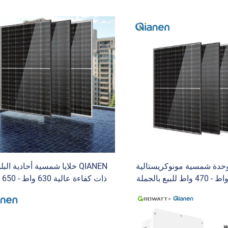
QIAN وحدة شمسية مونوكريستالية
QIANEN خلايا شمسية أحادية الب
بقوة 430 واط - 470 واط للبيع بالجملة
ذات ك
مع تحكم MPPT للاستخدام المنزلي
للتركيب على الأسط
والصناعي
مت
شمسية من الصين