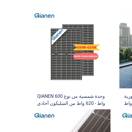
لورية
وحدة شمسية من نوع QIANEN 600
فاءة عالية 630 واط - 650 واط
واط - 620 واط من السليكون أحادي
ح نوع N أسود
البلورة من النوع N خلية نصفية ثنائية
وفرة في أوروبا مع شهادة TUV خلايا
الاتجاه HBC بقدرة 605 واط - 615 واط