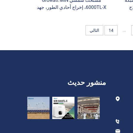
بكة
مستحث شمسي Growatt MIN
وذج
6000TL-X، إخراج أحادي الطور، جهد
 بقوة 10000 واط و15000
البطارية 48 فولت تيار مستمر،
وار
لتركيبات الطاقة الشمسية المتصلة
بالشبكة
...
14
التالي
منشور حديث