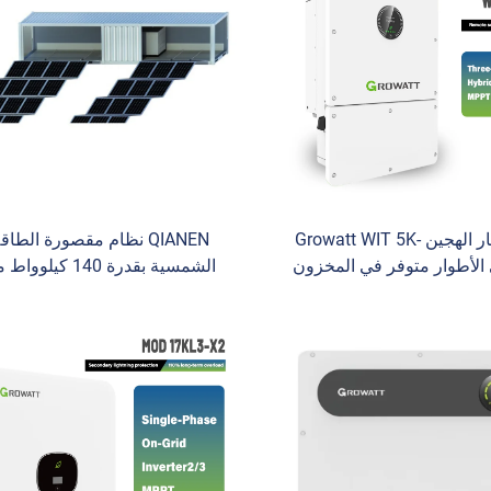
محول التيار الهجين Growatt WIT 5K-
QIANEN نظام مقصورة الطاق
اثي الأطوار متوفر في المخزون
الشمسية بقدرة 140 كيلووا
ار للطاقة الشمسية أقصى
تخزي
جهد إدخال 1000 فولت متوفرة نماذج
كيلوواط ساعة ومحول هجين ووح
طارية الطاقة الشمسية
استخدام تجارية متنقلة