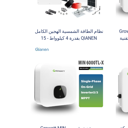
Grow-
نظام الطاقة الشمسية الهجين الكامل
قنية
QIANEN بقدرة 4 كيلوواط - 15
ة
كيلوواط مع بطارية ليثيوم قابلة
رية
للشحن بسعة 400 أمبير·ساعة مع
وحدة تتبع نقطة القدرة القصوى
(MPPT) للاستخدام المنزلي من
السليكون متعدد البلورات