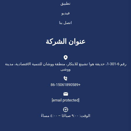
تطبيق
فيديو
اتصل بنا
عنوان الشركة
رقم 6-301-1، حديقة هوا تشينغ للابتكار، منطقة ووشان للتنمية الاقتصادية، مدينة
ووشى
+86-15061890589
[email protected]
الوقت: ٩:٠٠ صباحًا – ٤:٠٠ مساءً