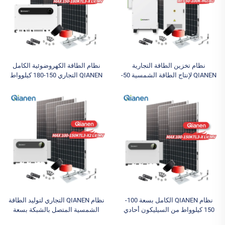
نظام تخزين الطاقة التجارية
نظام الطاقة الكهروضوئية الكامل
QIANEN لإنتاج الطاقة الشمسية 50-
QIANEN التجاري 150-180 كيلوواط
100 كيلوواط، عاكس هجين للطاقة
متصل بالشبكة، مجموعة طاقة
الشمسية، MPPT، بطارية ليثيومية
مكتملة مع خاصية MPPT، يحتوي
عالية
على سليكون أحادي البلورة
نظام QIANEN الكامل بسعة 100-
نظام QIANEN التجاري لتوليد الطاقة
150 كيلوواط من السيليكون أحادي
الشمسية المتصل بالشبكة بسعة
وكثير البلورة مع وظيفة MPPT
100-150KW-X2 مع وحدة تحكم