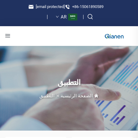
[email protected]
+86-15061890589
AR
التطبيق
الصفحة الرئيسية
>
التطبيق