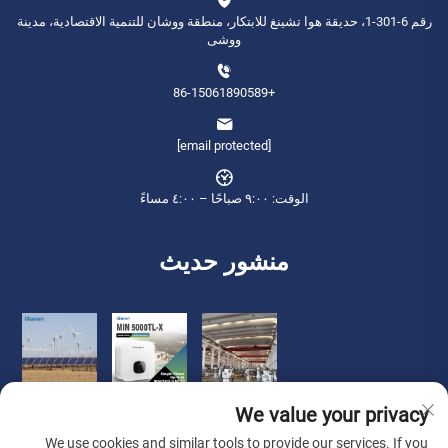
رقم 6-301-1، حديقة هوا تشينغ للابتكار، منطقة ووشان للتنمية الاقتصادية، مدينة
ووشى
+86-15061890589
[email protected]
الوقت: ٩:٠٠ صباحًا – ٤:٠٠ مساءً
منشور حديث
We value your privacy
We use cookies and similar tools to provide our services. If you