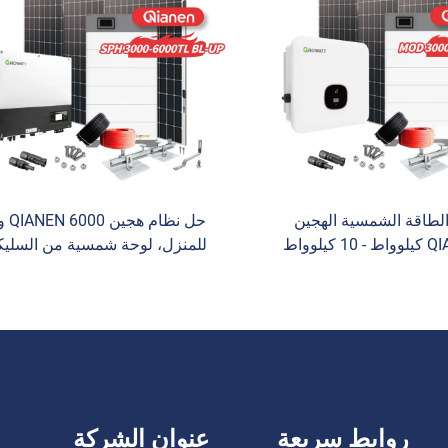
السليكون متعدد البلورات
لطاقة الشمسية الهجين
حل نظام 
QIANEN 3 كيلوواط - 10 كيلوواط
للمنزل، لوحة شمسية من السلي
8 واط بطاريات تخزين الألواح
أحادي البلورية، 3 كيلوو
ية من السليكون متعدد
كيلوواط، محول هجين، بطارية ليث
لاستخدام المنزلي MPPT
أيون وحديدية، نظام تتبع القدرة
القصوى (MPPT)
روابط سريعة
عنوان الشركة