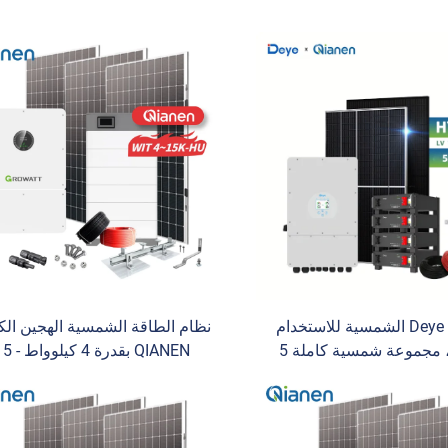
مجموعة Deye الشمسية للاستخدام
نظام الطاقة الشمسية الهجين الك
المنزلي، مجموعة شمسية كاملة 5
QIANEN بقدرة 4 كيل
كيلوواط - 15 كيلوواط، نظام هجين،
كيلوواط مع بطارية ليثيوم قابل
عاكس Deye، منظم شحن MPPT،
للشحن بسعة 400 أمبير·ساع
ثيوم، تخزين للطاقة للمنزل
وحدة تتبع نقطة القدرة القصو
(MPPT) للاستخدام المنزلي م