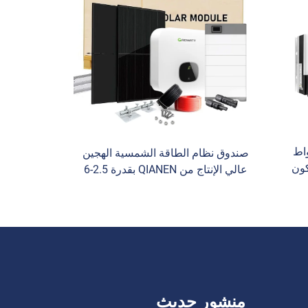
هجين QIANEN 6000 واط
صندوق نظام الطاقة الشمسية الهجين
كون
عالي الإنتاج من QIANEN بقدرة 2.5-6
اط - 6
كيلوواط باستخدام خلايا سليكون
يوم
متعددة البلورات مع تقنية MPPT
للمنزل، يعمل بالبطاريات الرصاصية
منشور حديث