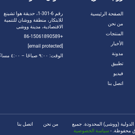
رقم 6-301-1، حديقة هوا تشينغ
الصفحة الرئيسية
للابتكار، منطقة ووشان للتنمية
من نحن
الاقتصادية، مدينة ووشى
المنتجات
+86-15061890589
الأخبار
[email protected]
مدونة
الوقت: ٩:٠٠ صباحًا – ٤:٠٠ مساءً
تطبيق
فيديو
اتصل بنا
يانينغ للتجارة الدولية (ووشى) المحدودة. جميع
من نحن
اتصل بنا
ق محفوظة. -
سياسة الخصوصية