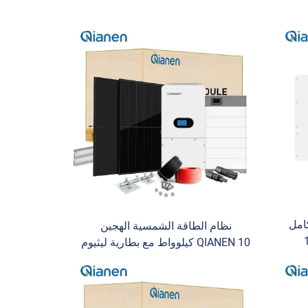
امل
نظام الطاقة الشمسية الهجين
وواط - 15
QIANEN 10 كيلوواط مع بطارية ليثيوم
ة
ومتحكم MPPT للاستخدام المنزلي
ة مع
featuring Hybrid Inverter
ى
ن