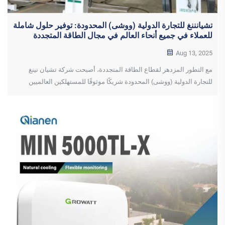
تشيانننغ للتجارة الدولية (ووشى) المحدودة: توفير حلول شاملة
للعملاء في جميع أنحاء العالم في مجال الطاقة المتجددة
Aug 13, 2025
مع التطور المزدهر لقطاع الطاقة المتجددة، أصبحت شركة تشيان نينغ
للتجارة الدولية (ووشى) المحدودة شريكًا موثوقًا للمستهلكين العالميين
بفضل مزاياها العديدة، وهي ملتزمة بتقديم حلول "فعالة + موثوقة"...