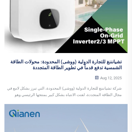
تشيانننغ للتجارة الدولية (ووشى) المحدودة: محولات الطاقة
الشمسية تدفع قدماً في تطوير الطاقة المتجددة
Aug 12, 2025
شركة تشيانننغ للتجارة الدولية (ووشى) المحدودة، التي تبرز بشكل لامع في
مجال الطاقة المتجددة، لفتت الانتباه بشكل كبير بمنتجها الرئيسي وهو
محولات الطاقة الشمسية. تمتلك محولات الطاقة الشمسية الخاصة بشركة
تشيانننغ العديد من الميزات البارزة...