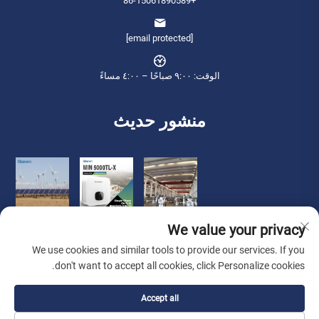
+86-15061890589
[email protected]
الوقت: ٩:٠٠ صباحًا – ٤:٠٠ مساءً
منشور حديث
We value your privacy
We use cookies and similar tools to provide our services. If you
don't want to accept all cookies, click Personalize cookies.
حقوق الطبع والنشر © 2026 شركة تشيانينغ للتجارة الدولية (ووشى) المحدودة.
Accept all
جميع الحقوق محفوظة. -
سياسة الخصوصية