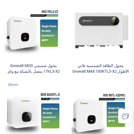
خارج الشبكة
الشمسية أقصى جهد إدخال 1000
فولت متوفرة نماذج محول بطارية
الطاقة الشمسية
محول الطاقة الشمسية ثلاثي
محول شمسي Growatt MOD
الأطوار Growatt MAX 100KTL3-X2
17KL3-X2 متصل بالشبكة مع واي
المتصل بالشبكة مع وظيفة الـ UPS
فاي وتقنية MPPT لأنظمة الطاقة
ثلاثية الأطوار 10 مسارات لتتبع نقطة
الشمسية المتصلة بالشبكة ومحولات
القدرة القصوى (MPPT) 100K-150K
البطارية
خرج ثلاثي لتطبيقات الأنظمة
الكهروضوئية