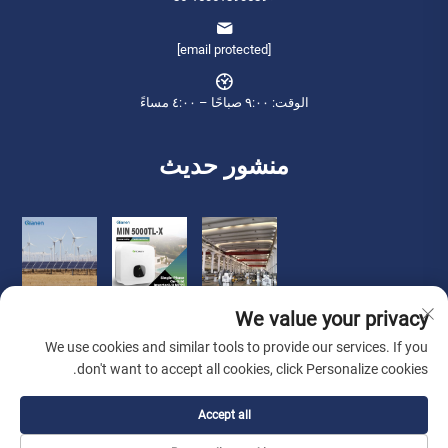
[email protected]
الوقت: ٩:٠٠ صباحًا – ٤:٠٠ مساءً
منشور حديث
We value your privacy
We use cookies and similar tools to provide our services. If you
don't want to accept all cookies, click Personalize cookies.
حقوق الطبع والنشر © 2026 شركة تشيانينغ للتجارة الدولية (ووشى) المحدودة.
Accept all
جميع الحقوق محفوظة. -
سياسة الخصوصية