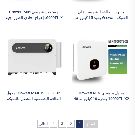
مقلوب الطاقة الشمسية على
مستحث شمسي Growatt MIN
الشبكة Growatt بقوة 15 كيلوواط
6000TL-X، إخراج أحادي الطور، جهد
نموذج 15KTL3-X2 بقوة 10000 واط
البطارية 48 فولت تيار مستمر،
و15000 واط مقلوب تيار متردد ثلاثي
لتركيبات الطاقة الشمسية المتصلة
الأطوار بحماية IP65
بالشبكة
محول شمسي Growatt MIN
Growatt MAX 125KTL3-X2 محول
10000TL-X2 بقدرة 10 كيلوواط 48
الطاقة الشمسية المتصل بالشبكة
فولت أحادي الطور متصل بالشبكة
ثلاثي الطور مع وظيفة UPS، 10
مع تحكم MPPT للمنزل
MPPT، 100 كيلو إلى 150 كيلو،
مخرجات ثلاثية، أنظمة الطاقة
الشمسية
السابق
1
2
3
4
التالي