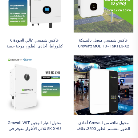
عاكس شمسي متصل بالشبكة
عاكس شمسي عالي الجودة 6
Growatt MOD 10~15KTL3-X2
كيلوواط، أحادي الطور، موجة جيبية
بقدرة 10 كيلوواط و12 كيلوواط و15
نقية، خارج الشبكة، Growatt SPF
كيلوواط مع عاكس سلسلة بإخراج
6000ES Plus مع بطارية ليثيوم
ثلاثي الطور للبطارية الشمسية
وإخراج تيار متردد
محول طاقة من Growatt أحادي
محول التيار الهجين Growatt WIT
الطور منقسم الطور 3500، طاقة
5K-XHU ثلاثي الأطوار متوفر في
شمسية 60 أمبير 80 أمبير، يعمل
المخزون محول تيار للطاقة