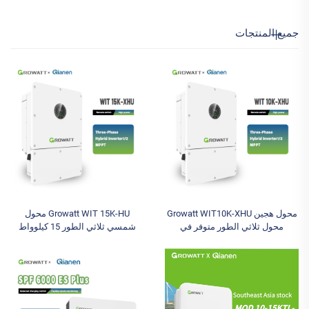
جميع المنتجات
محول هجين Growatt WIT10K-XHU
Growatt WIT 15K-HU محول
محول ثلاثي الطور متوفر في
شمسي ثلاثي الطور 15 كيلوواط
المخزون محول شمسي أقصى دخل
محول هجين مع أقصى جهد دخل
1000 فولت IP66 الموديلات
1000 فولت وثلاثة مخارج متوفرة
المتوفرة 5 كيلوواط 8 كيلوواط 10
كيلوواط