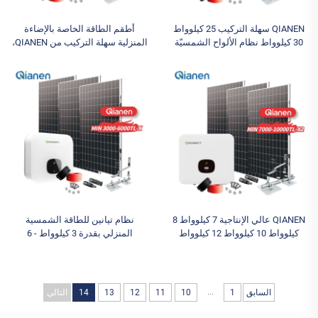
QIANEN سهلة التركيب 25 كيلوواط
أطقم الطاقة الخاصة بالإضاءة
30 كيلوواط نظام الألواح الشمسيّة
المنزلية سهلة التركيب من QIANEN،
أحاديّ البلورة الكامل للإضاءة
أنظمة الطاقة متعددة البلورات من 3
المنزلية مع وحدة تحكم MPPT
كيلوواط إلى 15 كيلوواط متصلة
بالشبكة مع تحكم MPPT
QIANEN عالي الإنتاجية 7 كيلوواط 8
نظام تيانين للطاقة الشمسية
كيلوواط 10 كيلوواط 12 كيلوواط
المنزلي بقدرة 3 كيلوواط - 6
نظام الألواح الشمسية متعددة
كيلوواط مع تقنية MPPT من
البلورات مع وحدة تحكم MPPT
السيليكون أحادي البلورة
لنظام الطاقة الشمسية المنزلي
...
السابق
1
10
11
12
13
14
التالي