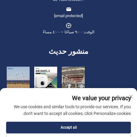
[email protected]
الوقت: ٩:٠٠ صباحًا – ٤:٠٠ مساءً
منشور حديث
We value your privacy
We use cookies and similar tools to provide our services. If you
don't want to accept all cookies, click Personalize cookies.
حقوق الطبع والنشر © 2026 شركة تشيانينغ للتجارة الدولية (ووشى) المحدودة.
Accept all
جميع الحقوق محفوظة. -
سياسة الخصوصية