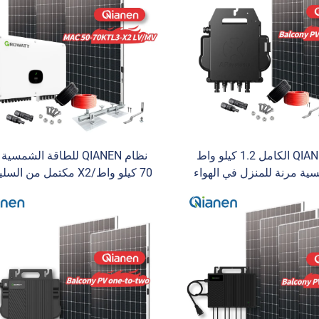
نظام QIANEN الكامل 1.2 كيلو واط
ة مرنة للمنزل في الهواء
70 كيلو واط/X2 مكتمل من ا
الطلق 1200 واط محول MPPT أحادي
أحادي البلورية للتطبيقات التجار
لورية أحادي للشرفة
والصناعية MPPT تخزين الطا
الكفاءة