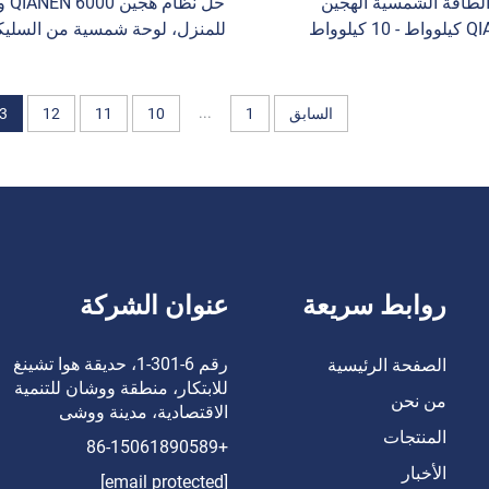
لطاقة الشمسية الهجين
حل نظام 
QIANEN 3 كيلوواط - 10 كيلوواط
للمنزل، لوحة شمسية من السلي
8 واط بطاريات تخزين الألواح
أحادي البلورية، 3 كيلوو
ية من السليكون متعدد
كيلوواط، محول هجين، بطارية ليث
لاستخدام المنزلي MPPT
أيون وحديدية، نظام تتبع القدرة
...
السابق
1
10
11
12
3
القصوى (MPPT)
روابط سريعة
عنوان الشركة
رقم 6-301-1، حديقة هوا تشينغ
الصفحة الرئيسية
للابتكار، منطقة ووشان للتنمية
من نحن
الاقتصادية، مدينة ووشى
المنتجات
+86-15061890589
الأخبار
[email protected]