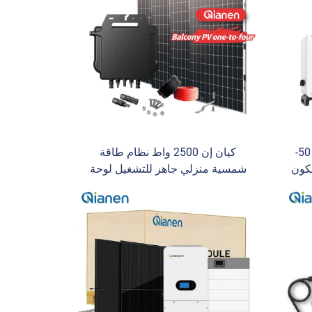
نظام QIANEN للطاقة الشمسية 50-
كيان إن 2500 واط نظام طاقة
لسليكون
شمسية منزلي جاهز للتشغيل لوحة
ية
سيليكون أحادية البلورية محول تيار
قة عالي
متناوب صغير 2.5 كيلوواط طاقة
شمسية MPPT