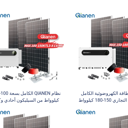
طاقة الكهروضوئية الكامل
QIANEN التجاري 150-180 كيلوواط
كيلوواط من السيليكون أحادي وك
بكة، مجموعة طاقة مكتملة
البلورة مع وظيفة MPPT
مع خاصية MPPT، يحتوي على
الطاقة الشمسية التجارية للصنا
يكون أحادي البلورة