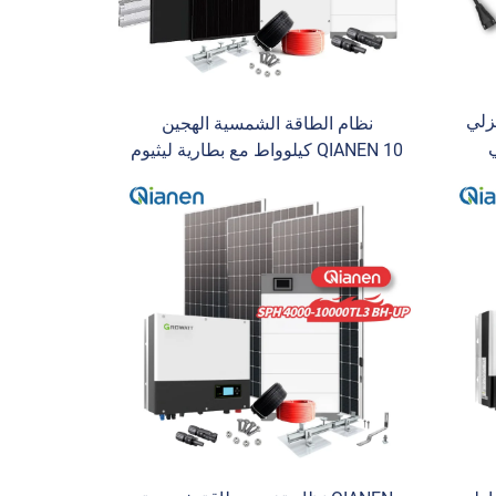
زلي
نظام الطاقة الشمسية الهجين
ي
QIANEN 10 كيلوواط مع بطارية ليثيوم
يليكون
ومتحكم MPPT للاستخدام المنزلي
featuring Hybrid Inverter