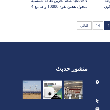
هجين QIANEN 6000 واط
QIANEN نظام تخزين طاقة شمسية
كون
بمحول هجين بقوة 10000 واط مع 4
اط - 6
كيلوواط - 10 كيلوواط من السليكون
يوم
متعدد البلورات وتقنية MPPT وتقنية
الليثيوم أيون للاستخدام المنزلي
1
14
التالي
منشور حديث