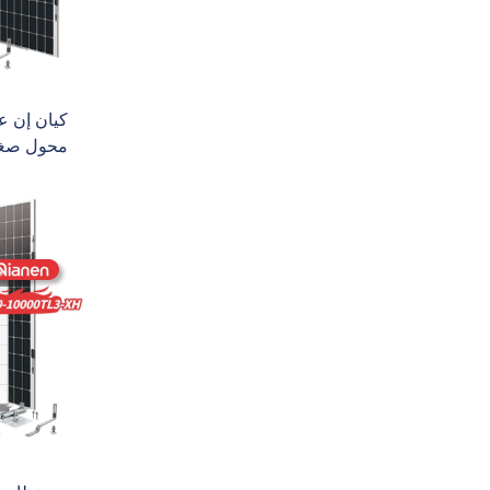
لوحة س
للشرفات