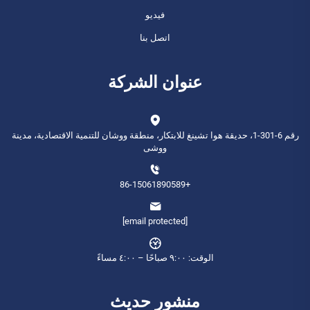
فيديو
اتصل بنا
عنوان الشركة
رقم 6-301-1، حديقة هوا تشينغ للابتكار، منطقة ووشان للتنمية الاقتصادية، مدينة
ووشى
+86-15061890589
[email protected]
الوقت: ٩:٠٠ صباحًا – ٤:٠٠ مساءً
منشور حديث