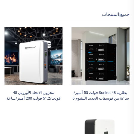
جميع المنتجات
بطارية Sunket 48 فولت 50 أمبير/
مخزون الاتحاد الأوروبي 48
ساعة من فوسفات الحديد الليثيوم 5
فولت/51.2 فولت 200 أمبير/ساعة
كيلو وات لنظام الطاقة الشمسية
10 كيلو وات في الساعة بطارية
الهجينة مع منفذ اتصال CAN للمنزل
ليثيوم IP65 يمكن تركيبها على
من النوع المنفصل
الحائط أنظمة الطاقة الشمسية
المنزلية الهجينة 100 أمبير/ساعة
للاستخدام المنزلي