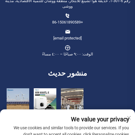
رقم 6-301-1، حديقة هوا تشينغ للابتكار، منطقة ووشان للتنمية الاقتصادية، مدينة
ووشى
+86-15061890589
[email protected]
الوقت: ٩:٠٠ صباحًا – ٤:٠٠ مساءً
منشور حديث
We value your privacy
We use cookies and similar tools to provide our services. If you
don't want to accept all cookies, click Personalize cookies.