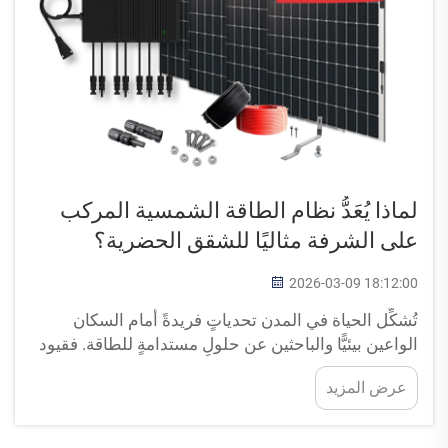
لماذا يُعَدُّ نظام الطاقة الشمسية المركب
على الشرفة مثاليًا للشقق الحضرية؟
2026-03-09 18:12:00
تُشكِّل الحياة في المدن تحدياتٍ فريدةً أمام السكان
الواعين بيئيًّا والباحثين عن حلولٍ مستدامةٍ للطاقة. فقيود
المساحة، وتشريعات المباني، والقيود المفروضة على
عرض المزيد
المستأجرين تجعل تركيبات الألواح الشمسية التقليدية
على أسطح المباني غير عمليةٍ في كثيرٍ من الأحيان لـ...