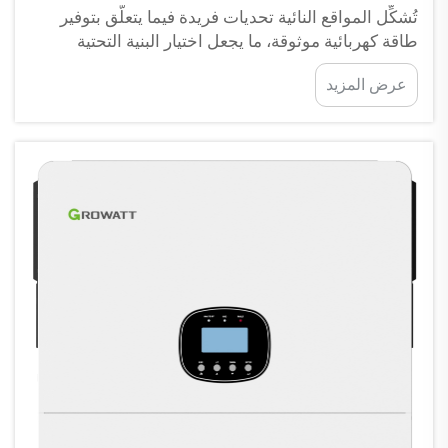
تُشكِّل المواقع النائية تحديات فريدة فيما يتعلَّق بتوفير
طاقة كهربائية موثوقة، ما يجعل اختيار البنية التحتية
الكهربائية أمراً حاسماً لنجاح العمليات. ويُعَدّ المحول
عرض المزيد
الخارجي عن الشبكة (Off Grid Inverter) حجر الزاوية في
أنظمة الطاقة المستقلة، التي تحوِّل...