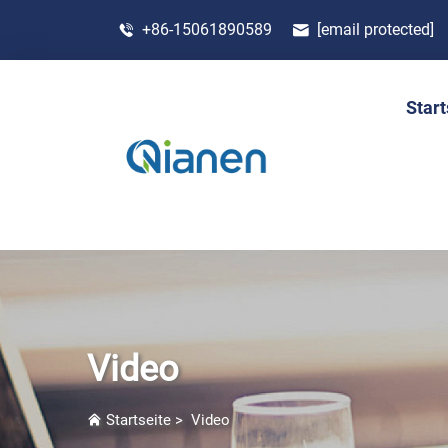
+86-15061890589
[email protected]
Start
Video
Startseite
>
Video