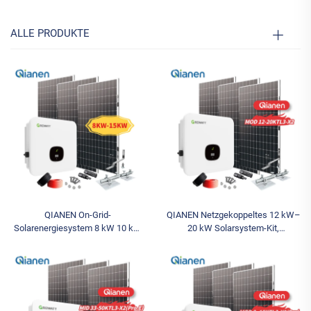
ALLE PRODUKTE
QIANEN On-Grid-
QIANEN Netzgekoppeltes 12 kW–
Solarenergiesystem 8 kW 10 kW
20 kW Solarsystem-Kit,
12 kW 15 kW Polykristallines
Komplettset mit Wechselrichter
Silizium-Solarpanel-Kit für den
und polykristallinen Silizium-
Heim-MPPT-Controller 10 kW
Solarmodulen für den
Hausgebrauch