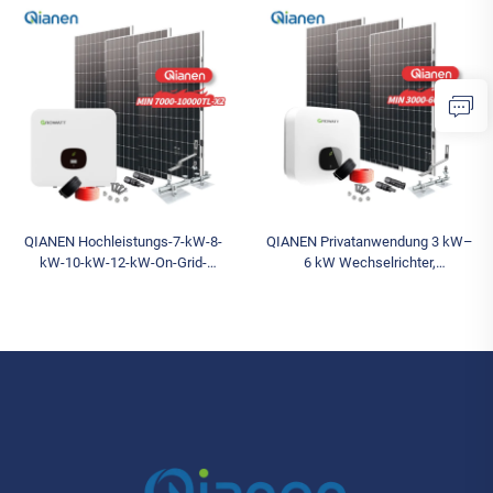
Komplettsystem mit
kW netzgekoppelte polykristalline
monokristallinen Solarmodulen,
Silizium-Energiesysteme mit
netzgekoppelt, inklusive MPPT-
MPPT-Regler
Regler
QIANEN Hochleistungs-7-kW-8-
QIANEN Privatanwendung 3 kW–
kW-10-kW-12-kW-On-Grid-
6 kW Wechselrichter,
Solarpanel polykristallines
Solarenergiesystem aus
Silizium mit MPPT-Regler Heim-
monokristallinem Silizium mit
Solarenergiesystem
MPPT-Technologie