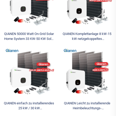
QIANEN 50000 Watt On-Grid Solar
QIANEN Komplettanlage 8 kW-15
Home System 33 KW-50 KW Solar
kW netzgekoppeltes
Kit Monokristalline Silizium-Panel
Solarenergiesystem-Kit
MPPT für den Heimgebrauch 40
monokristallines Silizium-
KW+
Solarmodul mit MPPT-Regler für
den Heimbedarf
QIANEN einfach zu installierendes
QIANEN Leicht zu installierende
25 kW / 30 kW
Heimbeleuchtungs-
Heimbeleuchtungs-
Stromversorgungskits 3 kW bis 15