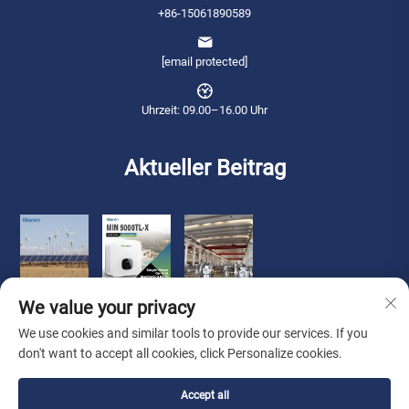
+86-15061890589
[email protected]
Uhrzeit: 09.00–16.00 Uhr
Aktueller Beitrag
We value your privacy
We use cookies and similar tools to provide our services. If you
don't want to accept all cookies, click Personalize cookies.
Copyright © 2026 Qianneng International Trade (wuxi) Co., Ltd. Alle Rechte
Accept all
vorbehalten. -
Datenschutzrichtlinie