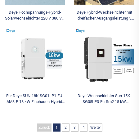
Deye Hochspannungs-Hybrid-
Deye Hybrid-Wechselrichter mit
Solarwechselrichter 220 V 380 V 6
dreifacher Ausgangsleistung 5
kW bis 12 kW mit dreifacher
kW bis 25 kW für Wohn- und
Ausgangsleistung und
Gewerbeanwendungen mit
wettbewerbsfähigen
Drehstrom
Großhandelspreis
Für Deye SUN-18K-SG01LP1-EU-
Deye Wechselrichter Sun-15K-
AM3-P 18 kW Einphasen-Hybrid-
SG05LP3-Eu-Sm2 15 kW
Solarwechselrichter mit
dreiphasiger Hybrid-
Niederspannungs-Batteriesystem
Solarwechselrichter günstig auf
Lager zum Verkauf
Zurück
1
2
3
4
Weiter