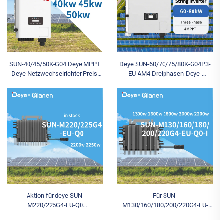
SUN-40/45/50K-G04 Deye MPPT
Deye SUN-60/70/75/80K-G04P3-
Deye-Netzwechselrichter Preis:
EU-AM4 Dreiphasen-Deye-
30 kW, 40 kW, 45 kW, 50 kW
Netzwechselrichter mit 480 V
Netzgekoppelter
Ausgang, hoher Wirkungsgrad von
Solarsaitenwechselrichter
98,5 %, energiesparend
Aktion für deye SUN-
Für SUN-
M220/225G4-EU-Q0
M130/160/180/200/220G4-EU-
2200W/2250W
Q0-I Netzgekoppelten