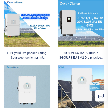
Mikrowechselrichter Onduleur
Mikrowechselrichter 1300W
Inversor Einphasig 4MPPT Haus-
1600W 1800W 2000W 2200W
Solaranlage
Solarpanelsystem Einphasig 15
Jahre
Für Hybrid-Dreiphasen-String-
Für SUN-14/15/16/18/20K-
Solarwechselrichter mit
SG05LP3-EU-SM2 Dreiphasigen
Batterieunterstützung SUN-
Drei-Fach-Hybrid-
29.9/30/35/40/50K-SG01HP3-EU-
Solarwechselrichter 14–20 kW
BM3/4 99,9 % Wirkungsgrad CE
mit Niederspannungsbatterie und
IP65-Schutz