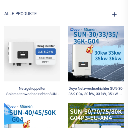
ALLE PRODUKTE
Netzgekoppelter
Deye Netzwechselrichter SUN-30-
Solarsaitenwechselrichter SUN-
36K-G04, 30 kW, 33 kW, 35 kW, 36
3,6-6,2K-G05P1-EU-AM2, 3,6–6,2
kW, dreiphasig, Niederspannung,
kW, einphasig, IP65,
Deye-Saitenwechselrichter mit 2
Wirkungsgrad 97,6 %, Ausgang
MPPT
220/230 V