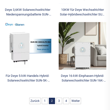
10KW für Deye Wechselrichter
Deye 3,6KW Solarwechselrichter
Solar-Hybridwechselrichter SUN-
Niederspannungsbatterie SUN-
10K-SG02LP1-EU-AM3 Einzelner
3.6K-SG04LP1-EU-SM2
Ausgang Heimgebrauchs-
Einphasiger Hybridwechselrichter
Wechselrichter auf Lager
für den Heimgebrauch
Für Deye 5-kW-Handels-Hybrid-
Deye 16-kW-Einphasen-Hybrid-
Solarwechselrichter SUN-5K-
Solarwechselrichter SUN-16K-
SG04LP3-EU 3-Phasen für PV-
SG01LP1-EU für den
Anlage, Energiespeicher,
Heimgebrauch
Notstromversorgung
Zurück
1
2
3
4
Weiter