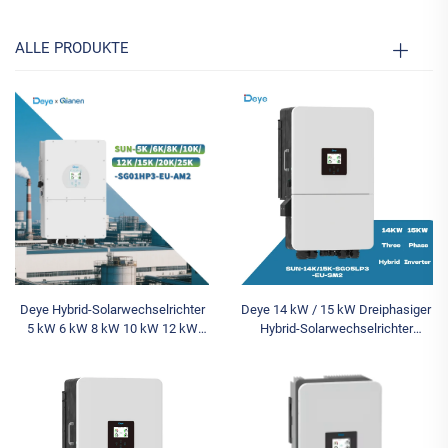
ALLE PRODUKTE
Deye Hybrid-Solarwechselrichter
Deye 14 kW / 15 kW Dreiphasiger
5 kW 6 kW 8 kW 10 kW 12 kW
Hybrid-Solarwechselrichter
15 kW 20 kW 25 kW SUN-
Niederspannung Sun-14/15K-
5K/6K/8K/10K/12K/15K/20K/25K-
SG05LP3-Eu-SM2
SGO1HP3-EU-AM2 Dreiphasig