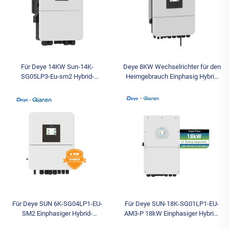
Für Deye 14KW Sun-14K-
Deye 8KW Wechselrichter für den
SG05LP3-Eu-sm2 Hybrid-
Heimgebrauch Einphasig Hybrid
Solarwechselrichter
SUN-8K-SG05LP1-EU-SM2 mit
Niederspannungs-
Niederspannungs-Batteriesystem
Drehstromwechselrichter mit
Hybrid-Wechselrichter
IP65-Schutz AC-Verkauf
Für Deye SUN 6K-SG04LP1-EU-
Für Deye SUN-18K-SG01LP1-EU-
SM2 Einphasiger Hybrid-
AM3-P 18kW Einphasiger Hybrid-
Solarwechselrichter mit
Solarwechselrichter