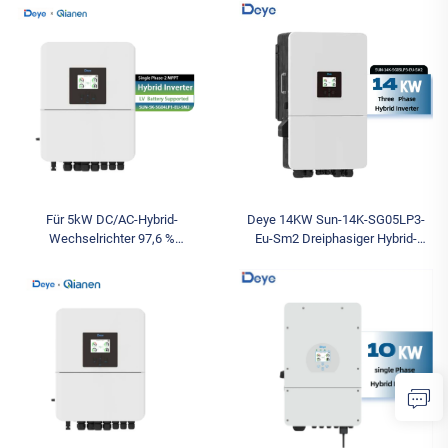
Unterstützung für
Niederspannung Große Häuser
Niederspannungs-Batterie für den
SOHO
Einsatz im Wohnbereich
Notstromversorgungssysteme
Lagerware
Für 5kW DC/AC-Hybrid-
Deye 14KW Sun-14K-SG05LP3-
Wechselrichter 97,6 %
Eu-Sm2 Dreiphasiger Hybrid-
Wirkungsgrad Einphasig SUN-5K-
Solarwechselrichter
SG04LP1-EU-SM2
Niederspannungswechselrichter
Solarwechselrichter für private
zum Verkauf Günstiger
Energiespeicher
Lagerbestand