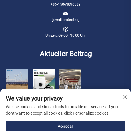
+86-15061890589
[email protected]
Uhrzeit: 09.00–16.00 Uhr
Aktueller Beitrag
We value your privacy
We use cookies and similar tools to provide our services. If you
don't want to accept all cookies, click Personalize cookies.
Copyright © 2026 Qianneng International Trade (wuxi) Co., Ltd. Alle Rechte
Accept all
vorbehalten. -
Datenschutzrichtlinie