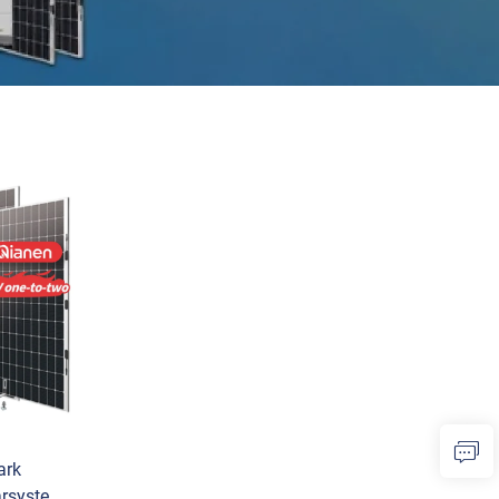
ark
arsystem