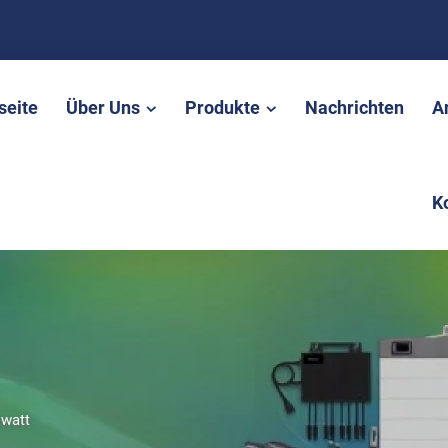
seite
Über Uns
Produkte
Nachrichten
A
K
watt