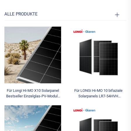
ALLE PRODUKTE
Für Longi Hi-MO X10 Solarpanel
Für LONGi Hi-MO 10 bifaziale
Bestseller Einzelglas-PV-Module
Solarpanels LR7-54HVH
630W-670W N-Typ Half Cell für
475~505M N-Typ für Topcon
industrielle Anwendungen
Doppelglas 480W 490W 500W
505W Halbzelltyp