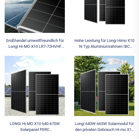
Großhandel umweltfreundlich für
Hohe Leistung für Longi Himo X10
Longi Hi-MO X10 LR7-72HVHF
N-Typ Aluminiumrahmen IBC
640~670M 670 Watt beidseitig
Solaranlage für das Eigenheim,
nutzbare N-Typ-Solarpanels für
10-Module-System, 655 W–670 W
Heimsysteme für Longi P
Solarmodule
LONGi Hi-MO X10 640-670W
Longi 640W-665W Solarmodul für
Solarpanel PERC
den privaten Gebrauch Hi-mo X10
Glasfrontabdeckung bifazial n-
Guardian Anti-Staub N-Typ