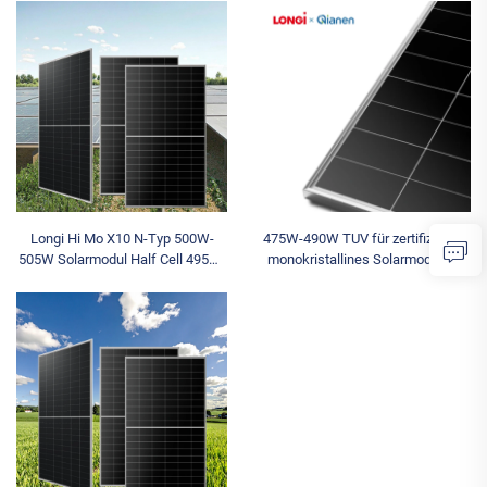
Typ TÜV für OEM
monokristallines Silizium TUV für
Leistungsmaximale Leistung
670W Palette
Longi Hi Mo X10 N-Typ 500W-
475W-490W TUV für zertifiziertes
505W Solarmodul Half Cell 495W-
monokristallines Solarmodul für
505W für den privaten Gebrauch
Longi HIMO X10 490W maximale
Leistungs-OEM für Longi 500 W
Leistung N-Typ für Wohngebäude
Solarhaus