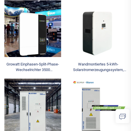
Netzanschluss, Home-CAN-
Solar Power Systeme Hybrid
Kommunikationsanschluss, Split-
100Ah für Den Heimgebrauch für
Typ
Growatt Einphasen-Split-Phase-
Wandmontiertes 5-kWh-
Wechselrichter 3500
Solarstromerzeugungssystem,
Wechselrichter Solar 60A 80A Off
51,2 V, 100 Ah, Lithium-
Grid Solar Wechselrichter
Eisenphosphat-Batterie, 100 Ah,
CAN-Anschluss