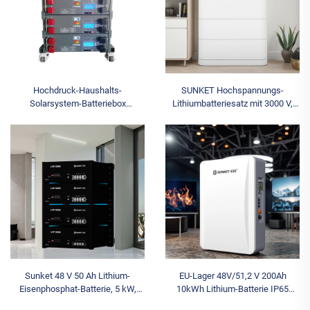
Hochdruck-Haushalts-
SUNKET Hochspannungs-
Solarsystem-Batteriebox
Lithiumbatteriesatz mit 3000 V,
Zylindrische Lithium-Ionen-
stapelbares LFP-System, Hybrid-
kompatible Ifepo4-Batterie
Netzanschluss, EU-Lager,
Zylindrische Lithium-Ionen
Solarenergiespeicher, Split
Sunket 48 V 50 Ah Lithium-
EU-Lager 48V/51,2 V 200Ah
Eisenphosphat-Batterie, 5 kW,
10kWh Lithium-Batterie IP65
Solarsystem, Hybrid-
Können Wand Montiert Haushalt