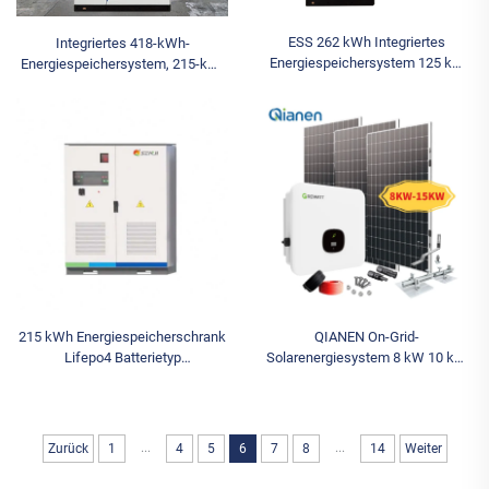
ESS 262 kWh Integriertes
Integriertes 418-kWh-
Energiespeichersystem 125 kW
Energiespeichersystem, 215-kW-
Lithium-Ionen-Batterie
Lithium-Ionen-Batterie, Hybrid-
Flüssigkeitsgekühltes
Netzstromversorgung, Container-
netzgekoppeltes
Typ LIFEPo4 ESS
Stromversorgungssystem Lifepo4
215 kWh Energiespeicherschrank
QIANEN On-Grid-
Lifepo4 Batterietyp
Solarenergiesystem 8 kW 10 kW
Luftkühlungskraftwerkssystem
12 kW 15 kW Polykristallines
von ess
Silizium-Solarpanel-Kit für den
Heim-MPPT-Controller 10 kW
...
...
Zurück
1
4
5
6
7
8
14
Weiter