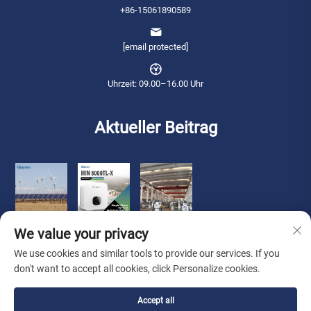
+86-15061890589
[email protected]
Uhrzeit: 09.00–16.00 Uhr
Aktueller Beitrag
We value your privacy
We use cookies and similar tools to provide our services. If you
don't want to accept all cookies, click Personalize cookies.
Copyright © 2026 Qianneng International Trade (wuxi) Co., Ltd. Alle Rechte
Accept all
vorbehalten. -
Datenschutzrichtlinie