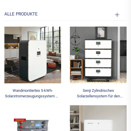
ALLE PRODUKTE
Wandmontiertes 5-kWh-
Senji Zylindrisches
Solarstromerzeugungssystem mit
Solarzellensystem für den
51,2 V 100 Ah Lithium-
Heimgebrauch, Wechselrichter,
Eisenphosphat-Batterieanschluss
Solarstrom mit stapelbaren
CAN-Anschluss
Lithium-Ionen-Lifepo4-Batterien,
Heimgebrauch