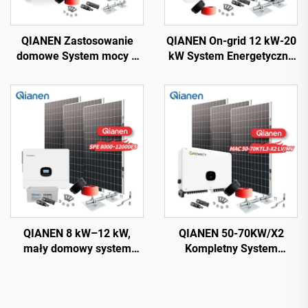
QIANEN Zastosowanie
QIANEN On-grid 12 kW-20
domowe System mocy 3
kW System Energetyczny
kW-6 kW
Solarnej Energii
Monokrystaliczny krzem z
Kompletny Komplet Z
technologią MPPT
Inwerterem, Panel
Słoneczny Z Polikryształu
Krzemu Dla Zastosowań
Domowych
QIANEN 8 kW–12 kW,
QIANEN 50-70KW/X2
mały domowy system
Kompletny System
energii słonecznej, 8000
Energetyczny z Krzemu
watowy inwerter solarny
Monokrystalicznego
monokrystaliczny, litowo-
Komercyjny Przemysłowy