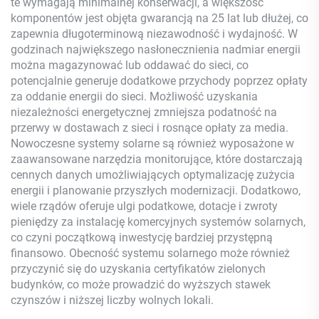
te wymagają minimalnej konserwacji, a większość
komponentów jest objęta gwarancją na 25 lat lub dłużej, co
zapewnia długoterminową niezawodność i wydajność. W
godzinach największego nasłonecznienia nadmiar energii
można magazynować lub oddawać do sieci, co
potencjalnie generuje dodatkowe przychody poprzez opłaty
za oddanie energii do sieci. Możliwość uzyskania
niezależności energetycznej zmniejsza podatność na
przerwy w dostawach z sieci i rosnące opłaty za media.
Nowoczesne systemy solarne są również wyposażone w
zaawansowane narzędzia monitorujące, które dostarczają
cennych danych umożliwiających optymalizację zużycia
energii i planowanie przyszłych modernizacji. Dodatkowo,
wiele rządów oferuje ulgi podatkowe, dotacje i zwroty
pieniędzy za instalację komercyjnych systemów solarnych,
co czyni początkową inwestycję bardziej przystępną
finansowo. Obecność systemu solarnego może również
przyczynić się do uzyskania certyfikatów zielonych
budynków, co może prowadzić do wyższych stawek
czynszów i niższej liczby wolnych lokali.