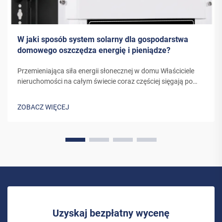
W jaki sposób system solarny dla gospodarstwa
domowego oszczędza energię i pieniądze?
Przemieniająca siła energii słonecznej w domu Właściciele
nieruchomości na całym świecie coraz częściej sięgają po
energię słoneczną jako zrównoważone i opłacalne
rozwiązanie energetyczne. System solarny do użytku
ZOBACZ WIĘCEJ
domowego to coś więcej niż tylko inwestycja w...
Uzyskaj bezpłatny wycenę