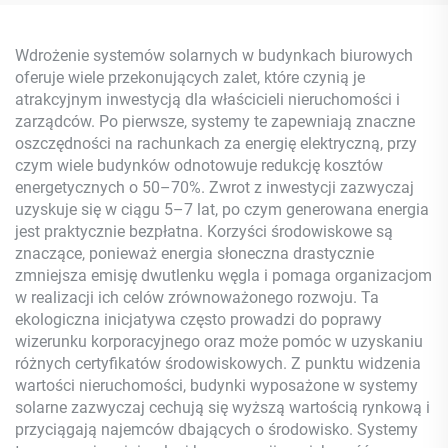
jonowy, MPPT, zestaw do
MPPT Magazynowanie
sieci, do użytku
Energii Wysoka
domowego
Efektywność
Wdrożenie systemów solarnych w budynkach biurowych
oferuje wiele przekonujących zalet, które czynią je
atrakcyjnym inwestycją dla właścicieli nieruchomości i
zarządców. Po pierwsze, systemy te zapewniają znaczne
oszczędności na rachunkach za energię elektryczną, przy
czym wiele budynków odnotowuje redukcję kosztów
energetycznych o 50–70%. Zwrot z inwestycji zazwyczaj
uzyskuje się w ciągu 5–7 lat, po czym generowana energia
jest praktycznie bezpłatna. Korzyści środowiskowe są
znaczące, ponieważ energia słoneczna drastycznie
zmniejsza emisję dwutlenku węgla i pomaga organizacjom
w realizacji ich celów zrównoważonego rozwoju. Ta
ekologiczna inicjatywa często prowadzi do poprawy
wizerunku korporacyjnego oraz może pomóc w uzyskaniu
różnych certyfikatów środowiskowych. Z punktu widzenia
wartości nieruchomości, budynki wyposażone w systemy
solarne zazwyczaj cechują się wyższą wartością rynkową i
przyciągają najemców dbających o środowisko. Systemy