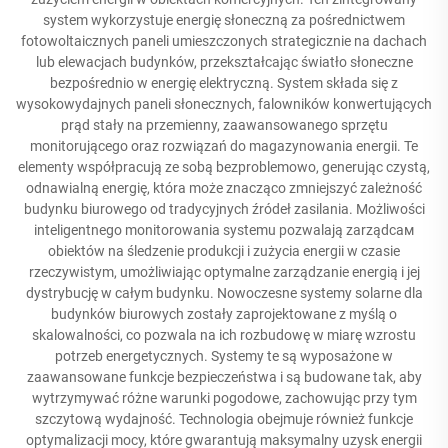
system wykorzystuje energię słoneczną za pośrednictwem
fotowoltaicznych paneli umieszczonych strategicznie na dachach
lub elewacjach budynków, przekształcając światło słoneczne
bezpośrednio w energię elektryczną. System składa się z
wysokowydajnych paneli słonecznych, falowników konwertujących
prąd stały na przemienny, zaawansowanego sprzętu
monitorującego oraz rozwiązań do magazynowania energii. Te
elementy współpracują ze sobą bezproblemowo, generując czystą,
odnawialną energię, która może znacząco zmniejszyć zależność
budynku biurowego od tradycyjnych źródeł zasilania. Możliwości
inteligentnego monitorowania systemu pozwalają zarządcам
obiektów na śledzenie produkcji i zużycia energii w czasie
rzeczywistym, umożliwiając optymalne zarządzanie energią i jej
dystrybucję w całym budynku. Nowoczesne systemy solarne dla
budynków biurowych zostały zaprojektowane z myślą o
skalowalności, co pozwala na ich rozbudowę w miarę wzrostu
potrzeb energetycznych. Systemy te są wyposażone w
zaawansowane funkcje bezpieczeństwa i są budowane tak, aby
wytrzymywać różne warunki pogodowe, zachowując przy tym
szczytową wydajność. Technologia obejmuje również funkcje
optymalizacji mocy, które gwarantują maksymalny uzysk energii