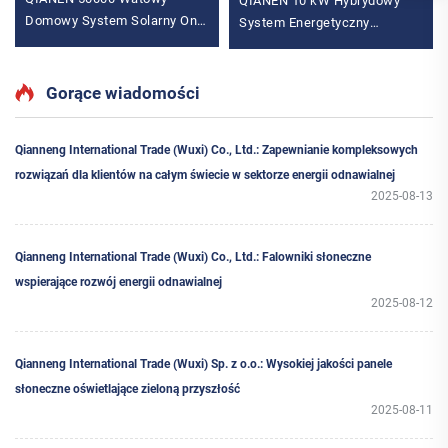
QIANEN 10 kW Hybrydowy
Domowy System Solarny On-
System Energetyczny
Grid 33 kW-50 kW Zestaw
Słonecznej z bezpłatnym
Solarny z Monokrystalicznymi
projektem Bateria Litowa i
Panelami MPPT do Użycia
MPPT do użytku domowego z
Gorące wiadomości
Domowego 40 kW+
hybrydowym falownikiem
Qianneng International Trade (Wuxi) Co., Ltd.: Zapewnianie kompleksowych
rozwiązań dla klientów na całym świecie w sektorze energii odnawialnej
2025-08-13
Qianneng International Trade (Wuxi) Co., Ltd.: Falowniki słoneczne
wspierające rozwój energii odnawialnej
2025-08-12
Qianneng International Trade (Wuxi) Sp. z o.o.: Wysokiej jakości panele
słoneczne oświetlające zieloną przyszłość
2025-08-11