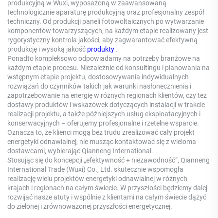
produkcyjną w Wuxi, wyposażoną w zaawansowaną
technologicznie aparaturę produkcyjną oraz profesjonalny zespół
techniczny. Od produkcji paneli fotowoltaicznych po wytwarzanie
komponentów towarzyszących, na każdym etapie realizowany jest
rygorystyczny kontrola jakości, aby zagwarantować efektywną
produkcję i wysoką jakość
produkty
.
Ponadto kompleksowo odpowiadamy na potrzeby branżowe na
każdym etapie procesu. Niezależnie od konsultingu i planowania na
wstępnym etapie projektu, dostosowywania indywidualnych
rozwiązań do czynników takich jak warunki nasłonecznienia i
zapotrzebowanie na energię w różnych regionach klientów, czy też
dostawy produktów i wskazówek dotyczących instalacji w trakcie
realizacji projektu, a także późniejszych usług eksploatacyjnych i
konserwacyjnych – oferujemy profesjonalne i rzetelne wsparcie.
Oznacza to, że klienci mogą bez trudu zrealizować cały projekt
energetyki odnawialnej, nie musząc kontaktować się z wieloma
dostawcami, wybierając Qianneng International.
Stosując się do koncepcji „efektywność + niezawodność”, Qianneng
International Trade (Wuxi) Co., Ltd. skutecznie wspomogła
realizację wielu projektów energetyki odnawialnej w różnych
krajach i regionach na całym świecie. W przyszłości będziemy dalej
rozwijać nasze atuty i wspólnie z klientami na całym świecie dążyć
do zielonej i zrównoważonej przyszłości energetycznej.