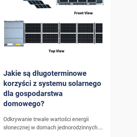
Jakie są długoterminowe
Jak
korzyści z systemu solarnego
sol
dla gospodarstwa
efe
domowego?
go
Odkrywanie trwałe wartości energii
Zroz
słonecznej w domach jednorodzinnych.
sola
W miarę jak właściciele nieruchomości
odna