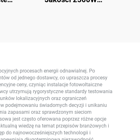
, 8000
Mikroinwerterowy
olarny
System Solarny MPPT
ny,
Polikrystaliczny Panel
PPT,
Krzemionkowy do
 do
Elektrowni Balkonowych
go
System Solarny
pcyjnych procesach energii odnawialnej. Po
ntów od jednego dostawcy, co upraszcza procesy
cyjne ceny, czyniąc instalacje fotowoltaiczne
wcy utrzymują rygorystyczne standardy testowania
runków lokalizacyjnych oraz ograniczeń
 w podejmowaniu świadomych decyzji i unikaniu
nia zapasami oraz sprawdzonym sieciom
nsowa jest często oferowana poprzez różne opcje
aktualną wiedzę na temat przepisów branżowych i
ęp do najnowocześniejszych technologii i
e zapewniają długoterminową niezawodność