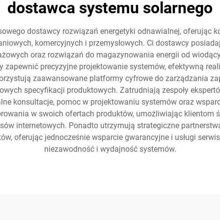
dostawca systemu solarnego
sowego dostawcy rozwiązań energetyki odnawialnej, oferując
aniowych, komercyjnych i przemysłowych. Ci dostawcy posiadaj
ażowych oraz rozwiązań do magazynowania energii od wiodącyc
by zapewnić precyzyjne projektowanie systemów, efektywną rea
rzystują zaawansowane platformy cyfrowe do zarządzania za
wych specyfikacji produktowych. Zatrudniają zespoły ekspertów
alne konsultacje, pomoc w projektowaniu systemów oraz wsparcie
orowania w swoich ofertach produktów, umożliwiając klientom śl
jsów internetowych. Ponadto utrzymują strategiczne partnerstw
któw, oferując jednocześnie wsparcie gwarancyjne i usługi ser
niezawodność i wydajność systemów.