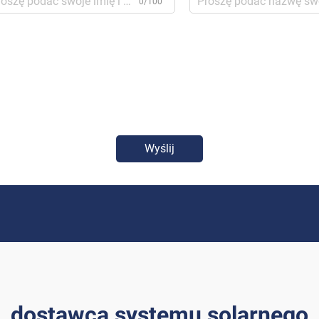
0/100
Wyślij
dostawca systemu solarnego