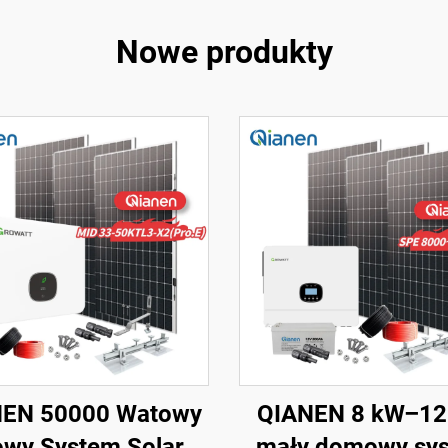
Nowe produkty
EN 50000 Watowy
QIANEN 8 kW–12
wy System Solarny
mały domowy sy