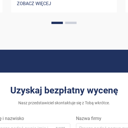
ZOBACZ WIĘCEJ
zastosowań mieszkaniowych zmieniła
sposób, w jaki myślimy o zasilaniu
naszych domów. System fotowoltaiczny
przeznaczony do użytku domowego stał
się coraz bardziej zaawansowany,
oferując właścicielom możliwość
wykorzystania potencjału...
Uzyskaj bezpłatny wycenę
Nasz przedstawiciel skontaktuje się z Tobą wkrótce.
ę i nazwisko
Nazwa firmy