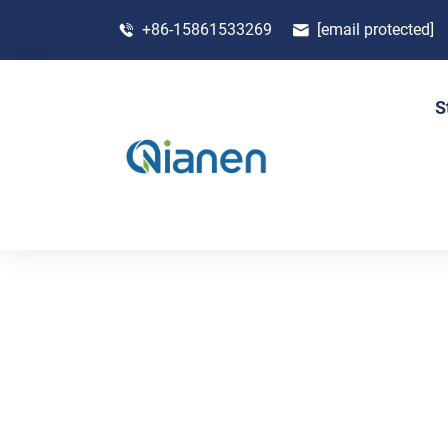
+86-15861533269
[email protected]
S