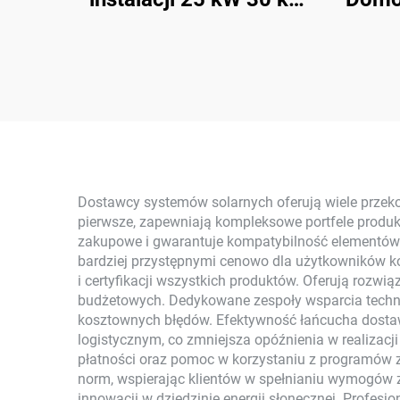
Kompletny Domowy
On-
System Paneli
Z
Słonecznych On-Grid
Mo
Monokrystalicznych z
Pa
Regulatorem MPPT
Uży
Dostawcy systemów solarnych oferują wiele przeko
pierwsze, zapewniają kompleksowe portfele produ
zakupowe i gwarantuje kompatybilność elementów. I
bardziej przystępnymi cenowo dla użytkowników k
i certyfikacji wszystkich produktów. Oferują rozw
budżetowych. Dedykowane zespoły wsparcia techni
kosztownych błędów. Efektywność łańcucha dost
logistycznym, co zmniejsza opóźnienia w realizacj
płatności oraz pomoc w korzystaniu z programów 
norm, wspierając klientów w spełnianiu wymogów z
innowacji w dziedzinie energii słonecznej. Prof