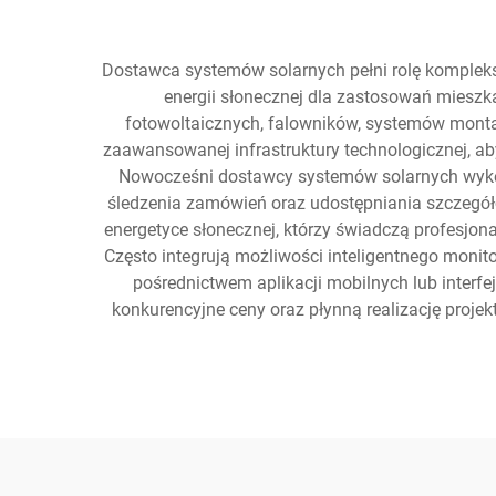
Dostawca systemów solarnych pełni rolę komplek
energii słonecznej dla zastosowań mieszk
fotowoltaicznych, falowników, systemów mont
zaawansowanej infrastruktury technologicznej, a
Nowocześni dostawcy systemów solarnych wyko
śledzenia zamówień oraz udostępniania szczegóło
energetyce słonecznej, którzy świadczą profesjon
Często integrują możliwości inteligentnego monit
pośrednictwem aplikacji mobilnych lub interfe
konkurencyjne ceny oraz płynną realizację proje