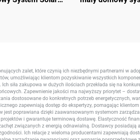
Grid 33 kW-50 kW
energii słonecznej
estaw Solarny z
watowy inwerter s
nokrystalicznymi
monokrystalicz
nelami MPPT do
litowo-jonowy, M
cia Domowego 40
zestaw do sieci,
kW+
użytku domowe
nujących zalet, które czynią ich niezbędnymi partnerami w ado
któw, umożliwiając klientom pozyskiwanie wszystkich kompone
ch siła zakupowa w dużych ilościach przekłada się na konkuren
ońcowych. Zapewnienie jakości ma najwyższy priorytet – dosta
iązania dostosowane do konkretnych potrzeb energetycznych, wa
cznego zapewniają dostęp do ekspertyzy, pomagając klientom
aw jest poprawiana dzięki zaawansowanym systemom zarządza
i projektów i gwarantuje terminową dostawę. Elastyczność fina
zachęt związanych z energią odnawialną. Dostawcy posiadają 
godności. Ich relacje z wieloma producentami zapewniają dost
esjonalne zarządzanie gwarancjami oraz wsparcie posprzedażow