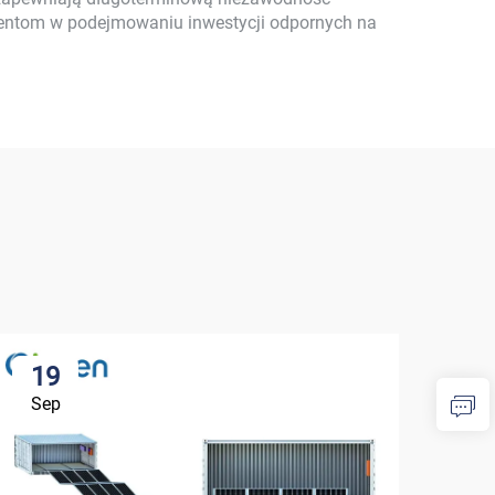
lientom w podejmowaniu inwestycji odpornych na
19
1
Sep
Se