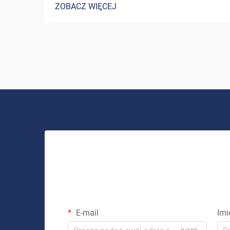
ZOBACZ WIĘCEJ
ostatnimi laty znaczącej przemiany. W
miarę jak właściciele domów szukają
coraz bardziej zrównoważonych
alternatyw dla tradycyjnych źródeł
energii...
E-mail
Imi