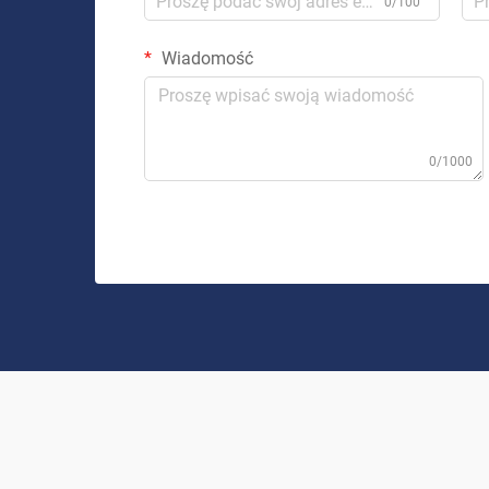
0/100
Wiadomość
0/1000