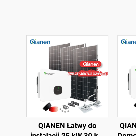
QIANEN Łatwy do
QIAN
instalacji 25 kW 30 kW
Domo