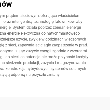
omów
nym prądem sieciowym, oferująca właścicielom
 oraz inteligentną technologię falowników, aby
rgię. System działa poprzez zbieranie energii
eczną energię elektryczną do natychmiastowego
niejsze użycie, zwykle w godzinach wieczornych
ę z sieci, zapewniając ciągłe zaopatrzenie w prąd.
 optymalizując zużycie energii zgodnie z wzorcami
do sieci, co potencjalnie może przynosić kredyty
a śledzenie produkcji, zużycia i magazynowania
łowa konstrukcja hybrydowych systemów solarnych
stycją odporną na przyszłe zmiany.