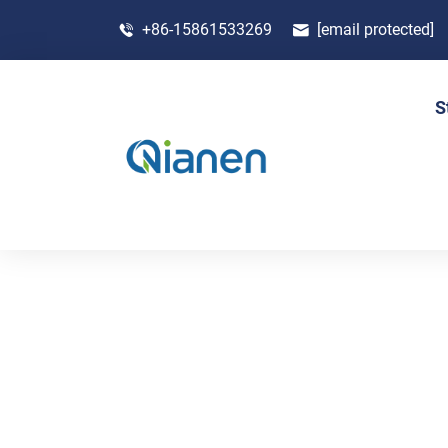
+86-15861533269
[email protected]
S