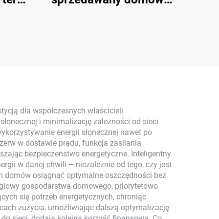
wania
system solarny
ej z
Balkonowy
fotowoltaiczny regulator
krzem
MPPT z
żytku
polikrystalicznym
krzemem i
monokrystalicznym
tycją dla współczesnych właścicieli
łonecznej i minimalizację zależności od sieci
krzemem
orzystywanie energii słonecznej nawet po
rzerw w dostawie prądu, funkcja zasilania
szając bezpieczeństwo energetyczne. Inteligentny
gii w danej chwili – niezależnie od tego, czy jest
ielom domów osiągnąć optymalne oszczędności bez
węglowy gospodarstwa domowego, priorytetowo
ych się potrzeb energetycznych, chroniąc
cach zużycia, umożliwiając dalszą optymalizację
 do sieci, dodają kolejną korzyść finansową. Co