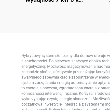
10 kW 12 kW On-Grid
Ener
Polikrystaliczny Panel
En
Słoneczny z
Komp
Regulatorem MPPT
Pa
System Zasilania
Polik
Słonecznego Dla Domu
Zast
Hybrydowy system słoneczny dla domów oferuje wie
nieruchomości. Po pierwsze, znacząco obniża rachu
energetycznej. Możliwość magazynowania nadmiar
zachodzie słońca, efektywnie przedłużając korzyści
awaryjnego zapewnia ciągłe zaopatrzenie w energię
system zarządzania energią automatycznie optymaliz
to energia słoneczna, zgromadzona energia z bater
konieczności interwencji ręcznej. Korzyści środ
wykorzystując czystą energię słoneczną. Możliwo
początkową inwestycję. Integracja z systemami mo
zużycia energii. Potencjalne dochody z taryf za od