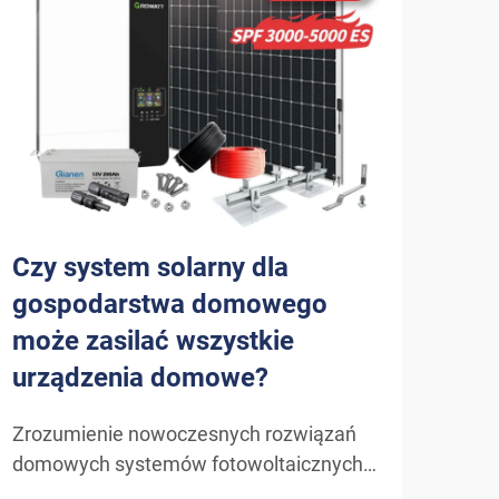
Czy system solarny dla
Jak
gospodarstwa domowego
kor
może zasilać wszystkie
dla
urządzenia domowe?
do
Zrozumienie nowoczesnych rozwiązań
Odkr
domowych systemów fotowoltaicznych.
słon
Ewolucja technologii solarnych dla
W mi