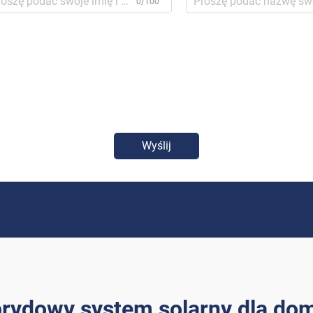
0/100
Wyślij
rydowy system solarny dla d