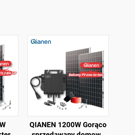
0W
QIANEN 1200W Gorąco
ter
sprzedawany domowy