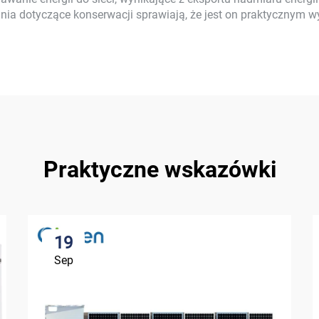
ia dotyczące konserwacji sprawiają, że jest on praktycznym w
Praktyczne wskazówki
19
Sep