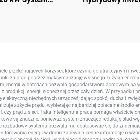
getyczny Solarnej
System magazyno
ergii Kompletny
energii słoneczn
let Z Inwerterem,
4KW-10KW
nel Słoneczny Z
Polikrystaliczny 
ryształu Krzemu Dla
litowy MPPT do u
osowań Domowych
domowego
le przekonujących korzyści, które czynią go atrakcyjnym inwes
nki za prąd poprzez maksymalizację własnego zużycia energii s
u energii w bateriach pozwala gospodarstwom domowym na wyk
 z produkcji energii słonecznej przez cały dzień. W przypadku p
 elektryczną niezbędnych urządzeń, dając spokój ducha i zwięk
uje zużycie prądu, wybierając najbardziej opłacalne źródło ener
ii, czy prąd z sieci. Taka inteligentna praca pomaga właścic
owiskowe są znaczne, ponieważ system znacząco redukuje ślad 
ść rozbudowy systemu pozwala mu dostosować się do zmieniając
nitorowania energii w domu zapewnia cenne informacje o wzor
dawanie energii do sieci, wynikające z eksportu nadmiaru energii