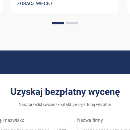
ZOBACZ WIĘCEJ
ostatnimi laty znaczącej przemiany. W
miarę jak właściciele domów szukają
coraz bardziej zrównoważonych
alternatyw dla tradycyjnych źródeł
energii...
Uzyskaj bezpłatny wycenę
Nasz przedstawiciel skontaktuje się z Tobą wkrótce.
ę i nazwisko
Nazwa firmy