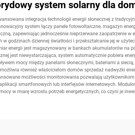
rydowy system solarny dla d
nsowana integracja technologii energii słonecznej z tradycyj
nnowacyjny system łączy panele fotowoltaiczne, magazyn energii
zną, zapewniając jednocześnie nieprzerwane zaopatrzenie w ene
 w godzinach dziennej światłości i przekształcanie jej w użyt
r energii jest magazynowany w bankach akumulatorów na póź
znej jest niewystarczająca, system automatycznie pobiera energi
pływem mocy między panelami słonecznymi, bateriami a siecią,
liwia również właścicielom domów sprzedaż nadwyżki energii 
nsowane możliwości monitorowania pozwalają użytkownikom n
 aplikacji smartfonowych lub interfejsów internetowych. Modu
mocy w miarę wzrostu potrzeb energetycznych, co czyni je inwe