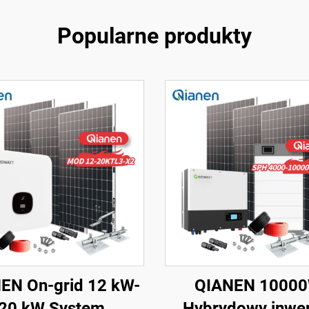
Popularne produkty
EN On-grid 12 kW-
QIANEN 1000
20 kW System
Hybrydowy inwer