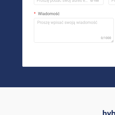
0/100
Wiadomość
0/1000
hyb