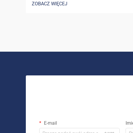
ZOBACZ WIĘCEJ
energię słoneczną jako zrównoważone i
opłacalne rozwiązanie energetyczne.
System solarny do użytku domowego to
coś więcej niż tylko inwestycja w...
E-mail
Imi