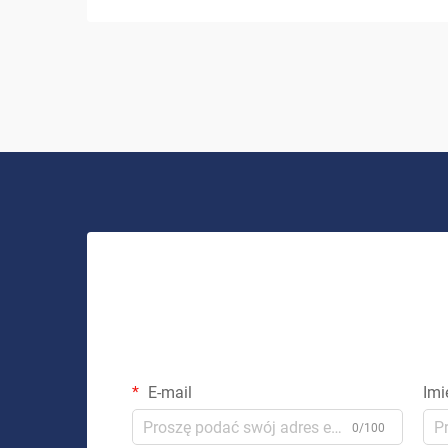
energię słoneczną jako zrównoważone i
opłacalne rozwiązanie energetyczne.
System solarny do użytku domowego to
coś więcej niż tylko inwestycja w...
E-mail
Imi
0/100