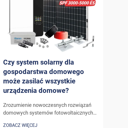
Czy system solarny dla
Jak
gospodarstwa domowego
kor
może zasilać wszystkie
dla
urządzenia domowe?
do
Zrozumienie nowoczesnych rozwiązań
Odkr
domowych systemów fotowoltaicznych.
słon
Ewolucja technologii solarnych dla
W mi
ZOBACZ WIĘCEJ
ZOBA