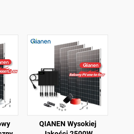
owy
QIANEN Wysokiej
czny
Jakości 2500W