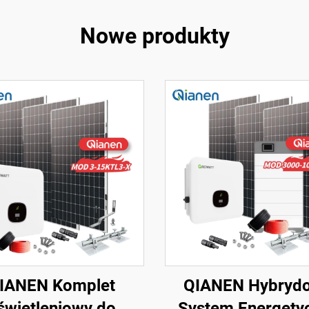
Nowe produkty
IANEN Komplet
QIANEN Hybryd
świetleniowy do
System Energety