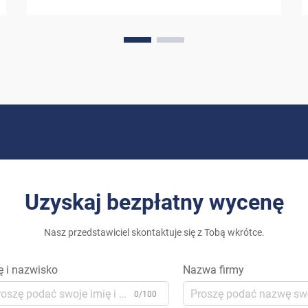
ostatnimi laty znaczącej przemiany. W
miarę jak właściciele domów szukają
coraz bardziej zrównoważonych
alternatyw dla tradycyjnych źródeł
energii...
Uzyskaj bezpłatny wycenę
Nasz przedstawiciel skontaktuje się z Tobą wkrótce.
ę i nazwisko
Nazwa firmy
0/100