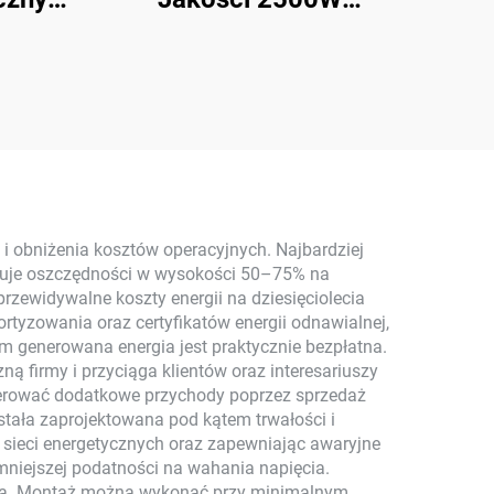
10 kW
Mikroinwerterowy
ujący
System Solarny MPPT
liczne
Polikrystaliczny Panel
ytku
Krzemionkowy do
PT
Elektrowni Balkonowych
System Solarny
 i obniżenia kosztów operacyjnych. Najbardziej
owuje oszczędności w wysokości 50–75% na
zewidywalne koszty energii na dziesięciolecia
tyzowania oraz certyfikatów energii odnawialnej,
ym generowana energia jest praktycznie bezpłatna.
 firmy i przyciąga klientów oraz interesariuszy
nerować dodatkowe przychody poprzez sprzedaż
tała zaprojektowana pod kątem trwałości i
 sieci energetycznych oraz zapewniając awaryjne
 mniejszej podatności na wahania napięcia.
cią. Montaż można wykonać przy minimalnym