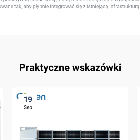
wane tak, aby płynnie integrować się z istniejącą infrastrukturą
Praktyczne wskazówki
19
Sep