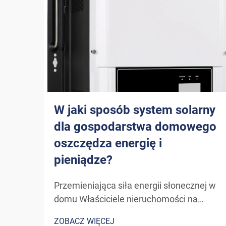
W jaki sposób system solarny
dla gospodarstwa domowego
oszczędza energię i
pieniądze?
Przemieniająca siła energii słonecznej w
domu Właściciele nieruchomości na
całym świecie coraz częściej sięgają po
ZOBACZ WIĘCEJ