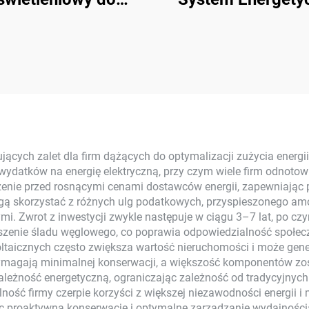
tosowań domowych
Słoneczny 3 kW-
wy montaż 3 kW do
8000 Wat Magazyn
15 kW Systemy
Baterie Polikrysta
getyczne On-Grid z
Panele PV do uż
Krzemu
domowego MP
ikrystalicznego z
ntrolerem MPPT
ących zalet dla firm dążących do optymalizacji zużycia energii
 wydatków na energię elektryczną, przy czym wiele firm odnot
enie przed rosnącymi cenami dostawców energii, zapewniając pr
ą skorzystać z różnych ulg podatkowych, przyspieszonego amor
mi. Zwrot z inwestycji zwykle następuje w ciągu 3–7 lat, po cz
enie śladu węglowego, co poprawia odpowiedzialność społeczną
ltaicznych często zwiększa wartość nieruchomości i może ge
ymagają minimalnej konserwacji, a większość komponentów zos
ależność energetyczną, ograniczając zależność od tradycyjnych
ność firmy czerpie korzyści z większej niezawodności energii i
c proaktywną konserwację i optymalne zarządzanie wydajnoś