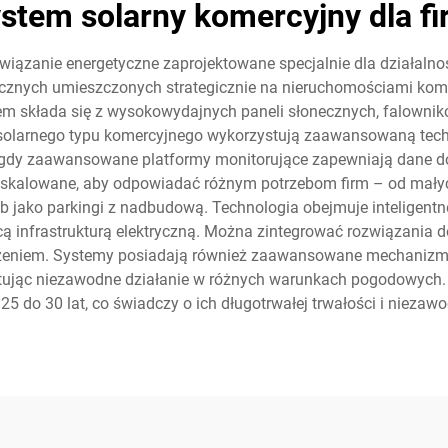
stem solarny komercyjny dla f
iązanie energetyczne zaprojektowane specjalnie dla działalnoś
cznych umieszczonych strategicznie na nieruchomościami kome
em składa się z wysokowydajnych paneli słonecznych, falowni
je solarnego typu komercyjnego wykorzystują zaawansowaną tech
s gdy zaawansowane platformy monitorujące zapewniają dane do
 skalowane, aby odpowiadać różnym potrzebom firm – od małyc
b jako parkingi z nadbudową. Technologia obejmuje inteligent
ącą infrastrukturą elektryczną. Można zintegrować rozwiązania
żeniem. Systemy posiadają również zaawansowane mechanizm
ntując niezawodne działanie w różnych warunkach pogodowych.
5 do 30 lat, co świadczy o ich długotrwałej trwałości i niezaw