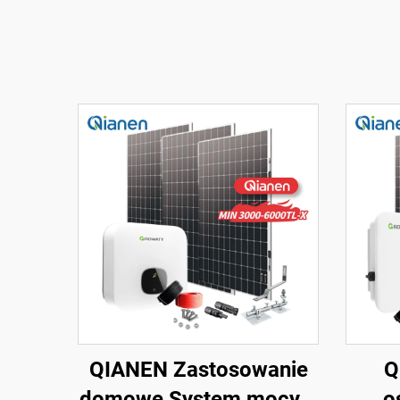
QIANEN Zastosowanie
Q
domowe System mocy 3
o