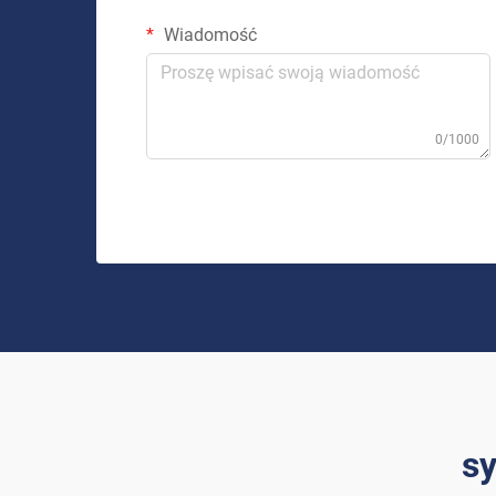
Wiadomość
0/1000
sy