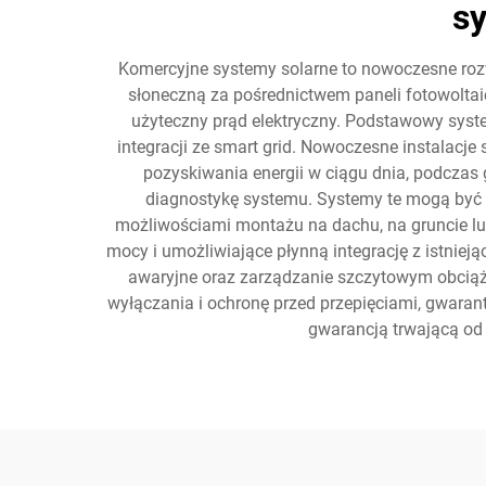
sy
Komercyjne systemy solarne to nowoczesne rozw
słoneczną za pośrednictwem paneli fotowoltai
użyteczny prąd elektryczny. Podstawowy syst
integracji ze smart grid. Nowoczesne instalac
pozyskiwania energii w ciągu dnia, podcza
diagnostykę systemu. Systemy te mogą być
możliwościami montażu na dachu, na gruncie lu
mocy i umożliwiające płynną integrację z istniej
awaryjne oraz zarządzanie szczytowym obcią
wyłączania i ochronę przed przepięciami, gwara
gwarancją trwającą od 2