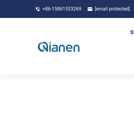
+86-15861533269
[email protected]
S