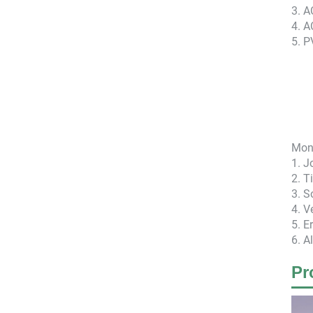
3. A
4. 
5. P
Mont
1. J
2. T
3. S
4. V
5. E
6. A
Pr