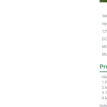
58
Hyb
12
DC
MC
Mo
Pr
HA
1.P
2.
3.1
4.M
Hybr