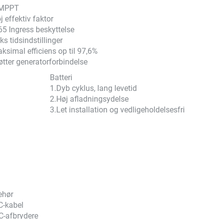
 MPPT
j effektiv faktor
65 Ingress beskyttelse
ks tidsindstillinger
ksimal efficiens op til 97,6%
øtter generatorforbindelse
Batteri
1.Dyb cyklus, lang levetid
2.Høj afladningsydelse
3.Let installation og vedligeholdelsesfri
ehør
C-kabel
C-afbrydere