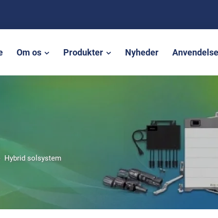
e
Om os
Produkter
Nyheder
Anvendels
>
Hybrid solsystem