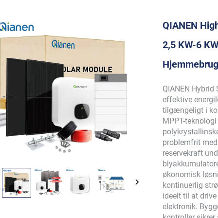
QIANEN High
2,5 KW-6 KW 
Hjemmebrug 
QIANEN Hybrid S
effektive energil
tilgængeligt i k
MPPT-teknologi 
polykrystallinsk
problemfrit med 
reservekraft un
blyakkumulatorer
økonomisk løsnin
kontinuerlig str
ideelt til at dr
elektronik. Bygg
kontroller sikre