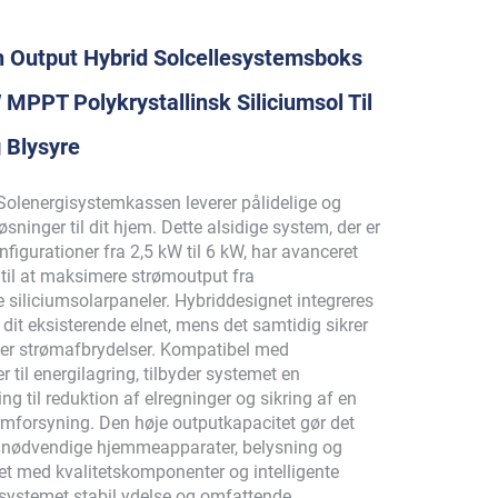
 Output Hybrid Solcellesystemsboks
MPPT Polykrystallinsk Siliciumsol Til
Blysyre
olenergisystemkassen leverer pålidelige og
øsninger til dit hjem. Dette alsidige system, der er
onfigurationer fra 2,5 kW til 6 kW, har avanceret
til at maksimere strømoutput fra
e siliciumsolarpaneler. Hybriddesignet integreres
dit eksisterende elnet, mens det samtidig sikrer
der strømafbrydelser. Kompatibel med
 til energilagring, tilbyder systemet en
g til reduktion af elregninger og sikring af en
ømforsyning. Den høje outputkapacitet gør det
ive nødvendige hjemmeapparater, belysning og
et med kvalitetskomponenter og intelligente
r systemet stabil ydelse og omfattende