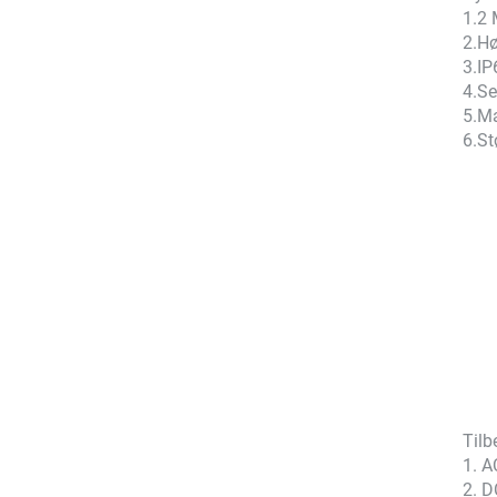
1.2
2.Hø
3.IP
4.Se
5.Ma
6.St
Tilb
1. A
2. D