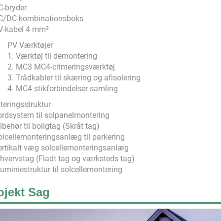
C-bryder
AC/DC kombinationsboks
V-kabel 4 mm²
PV Værktøjer
1. Værktøj til demontering
2. MC3 MC4-crimeringsværktøj
3. Trådkabler til skæring og afisolering
4. MC4 stikforbindelser samling
eringsstruktur
ordsystem til solpanelmontering
ilbehør til boligtag (Skråt tag)
olcellemonteringsanlæg til parkering
ertikalt væg solcellemonteringsanlæg
rhvervstag (Fladt tag og værksteds tag)
luminiestruktur til solcellemontering
ojekt Sag