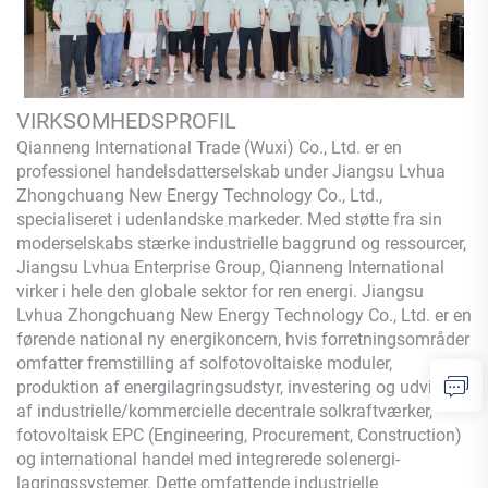
VIRKSOMHEDSPROFIL
Qianneng International Trade (Wuxi) Co., Ltd.
er en
professionel handelsdatterselskab under Jiangsu Lvhua
Zhongchuang New Energy Technology Co., Ltd.,
specialiseret i udenlandske markeder. Med støtte fra sin
moderselskabs stærke industrielle baggrund og ressourcer,
Jiangsu Lvhua Enterprise Group,
Qianneng
International
virker i hele den globale sektor for ren energi. Jiangsu
Lvhua Zhongchuang New Energy Technology Co., Ltd. er en
førende national ny energikoncern, hvis forretningsområder
omfatter fremstilling af solfotovoltaiske moduler,
produktion af energilagringsudstyr, investering og udvikling
af industrielle/kommercielle decentrale solkraftværker,
fotovoltaisk EPC (Engineering, Procurement, Construction)
og international handel med integrerede solenergi-
lagringssystemer. Dette omfattende industrielle