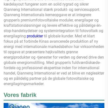
kædelayout fungerer som en solid rygrad og sikrer
Qianneng
International stærk produkt- og servicesupport.
Qianneng
Internationals kerneopgave er at integrere
gruppen's premiumfotovoltaiske moduler, energilager og
kraftstationsløsninger og levere effektive og pålidelige én-
stop-handelsydelser og systemintegration til fotovoltaik og
energilagring
produkter
til globale kunder. Med et klart
fokus på at forbinde Kinas avancerede produktion af ny
energi med internationale markedsbehov har virksomheden
til opgave at præsentere højkvalitets grønne
energiprodukter og -tjenester for verden og derved drive den
globale energiomstilling. Med gruppen's fuldværdiskæde-
fordele og professionel ekspertise inden for international
handel,
Qianneng
International er ved at blive en nøgleaktør
og en pålidelig partner på de globale fotovoltaiske og
energilagringsmarkeder.
Vores fabrik