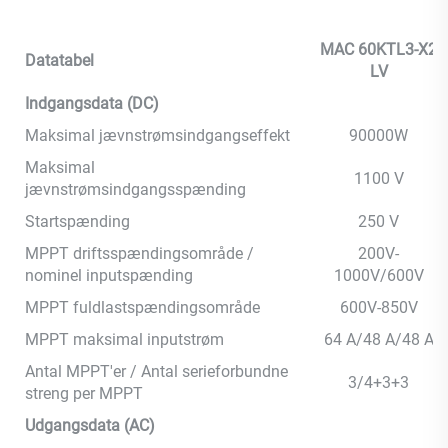
MAC 60KTL3-X2
Datatabel
LV
Indgangsdata (DC)
Maksimal jævnstrømsindgangseffekt
90000W
Maksimal
1100 V
jævnstrømsindgangsspænding
Startspænding
250 V
MPPT driftsspændingsområde /
200V-
nominel inputspænding
1000V/600V
MPPT fuldlastspændingsområde
600V-850V
MPPT maksimal inputstrøm
64 A/48 A/48 A
Antal MPPT'er / Antal serieforbundne
3/4+3+3
streng per MPPT
Udgangsdata (AC)