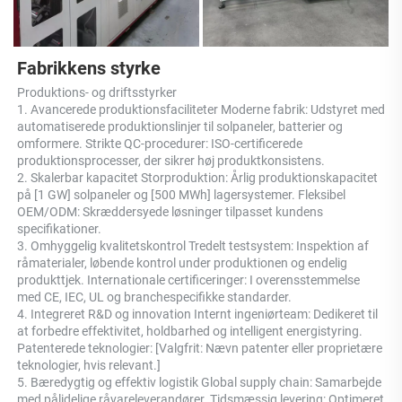
Fabrikkens styrke 
Produktions- og driftsstyrker 
1. Avancerede produktionsfaciliteter Moderne fabrik: Udstyret med 
automatiserede produktionslinjer til solpaneler, batterier og 
omformere. Strikte QC-procedurer: ISO-certificerede 
produktionsprocesser, der sikrer høj produktkonsistens. 
2. Skalerbar kapacitet Storproduktion: Årlig produktionskapacitet 
på [1 GW] solpaneler og [500 MWh] lagersystemer. Fleksibel 
OEM/ODM: Skræddersyede løsninger tilpasset kundens 
specifikationer. 
3. Omhyggelig kvalitetskontrol Tredelt testsystem: Inspektion af 
råmaterialer, løbende kontrol under produktionen og endelig 
produkttjek. Internationale certificeringer: I overensstemmelse 
med CE, IEC, UL og branchespecifikke standarder. 
4. Integreret R&D og innovation Internt ingeniørteam: Dedikeret til 
at forbedre effektivitet, holdbarhed og intelligent energistyring. 
Patenterede teknologier: [Valgfrit: Nævn patenter eller proprietære 
teknologier, hvis relevant.] 
5. Bæredygtig og effektiv logistik Global supply chain: Samarbejde 
med pålidelige råvareleverandører. Tidsmæssig levering: Optimeret 