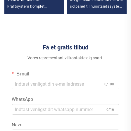
kraftsystem komplet
solpanel til husstandssystem
fotovoltaisk energisæt MPPT
med 10 paneler 655W-670W
med monokrystallinsk
solpaneler
silicium
Få et gratis tilbud
Vores repræsentant vil kontakte dig snart.
E-mail
0/100
WhatsApp
0/16
Navn