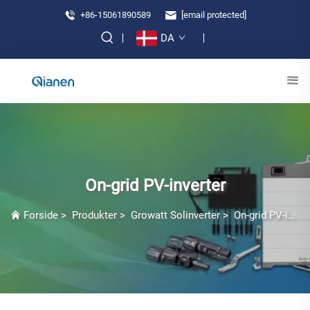
+86-15061890589
[email protected]
DA
On-grid PV-inverter
Forside
>
Produkter
>
Growatt Solinverter
>
On-grid PV-inverter