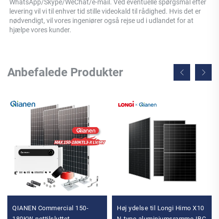
WhatsApp/Skype/WeChat/e-mail. Ved eventuelle spørgsmål efter 
levering vil vi til enhver tid stille videokald til rådighed. Hvis det er 
nødvendigt, vil vores ingeniører også rejse ud i udlandet for at 
hjælpe vores kunder. 
Anbefalede Produkter
QIANEN Commercial 150-
Høj ydelse til Longi Himo X10
180KW nettilsluttet
N-type aluminiumsramme IBC