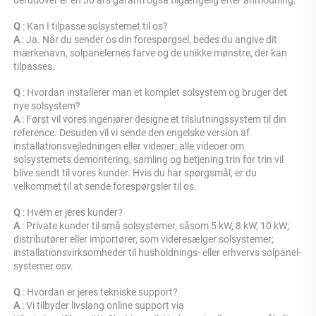
derudover er en 30 års garanti også tilgængelig efter anmodning. 
Q 
: Kan I tilpasse solsystemet til os? 
A 
: Ja. Når du sender os din forespørgsel, bedes du angive dit 
mærkenavn, solpanelernes farve og de unikke mønstre, der kan 
tilpasses. 
Q 
: Hvordan installerer man et komplet solsystem og bruger det 
nye solsystem? 
A 
: Først vil vores ingeniører designe et tilslutningssystem til din 
reference. Desuden vil vi sende den engelske version af 
installationsvejledningen eller videoer; alle videoer om 
solsystemets demontering, samling og betjening trin for trin vil 
blive sendt til vores kunder. Hvis du har spørgsmål, er du 
velkommet til at sende forespørgsler til os. 
Q 
: Hvem er jeres kunder? 
A 
: Private kunder til små solsystemer, såsom 5 kW, 8 kW, 10 kW; 
distributører eller importører, som videresælger solsystemer; 
installationsvirksomheder til husholdnings- eller erhvervs solpanel-
systemer osv. 
Q 
: Hvordan er jeres tekniske support? 
A 
: Vi tilbyder livslang online support via 