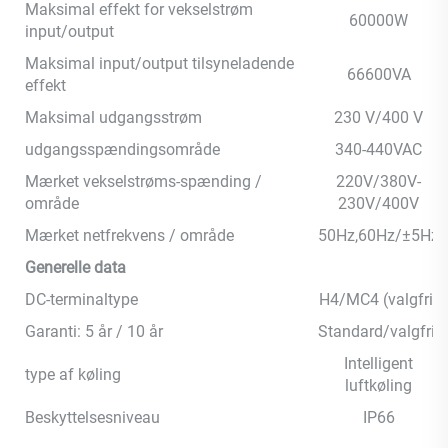
Maksimal effekt for vekselstrøm
60000W
input/output
Maksimal input/output tilsyneladende
66600VA
effekt
Maksimal udgangsstrøm
230 V/400 V
udgangsspændingsområde
340-440VAC
Mærket vekselstrøms-spænding /
220V/380V-
område
230V/400V
Mærket netfrekvens / område
50Hz,60Hz/±5Hz
Generelle data
DC-terminaltype
H4/MC4 (valgfri)
Garanti: 5 år / 10 år
Standard/valgfrit
Intelligent
type af køling
luftkøling
Beskyttelsesniveau
IP66