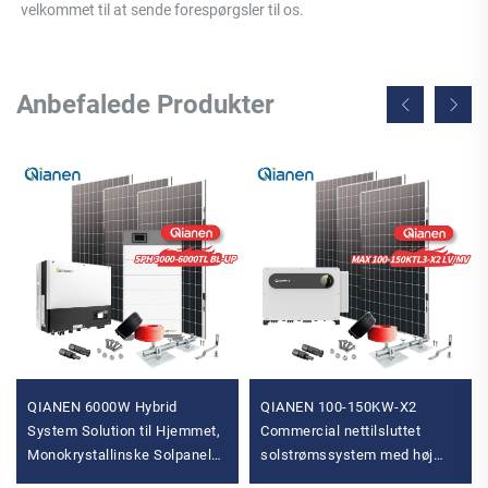
velkommet til at sende forespørgsler til os. 
Anbefalede Produkter
QIANEN 6000W Hybrid
QIANEN 100-150KW-X2
System Solution til Hjemmet,
Commercial nettilsluttet
Monokrystallinske Solpaneler,
solstrømssystem med høj
3KW-6KW Hybrid Inverter,
effektivitet fotovoltaisk