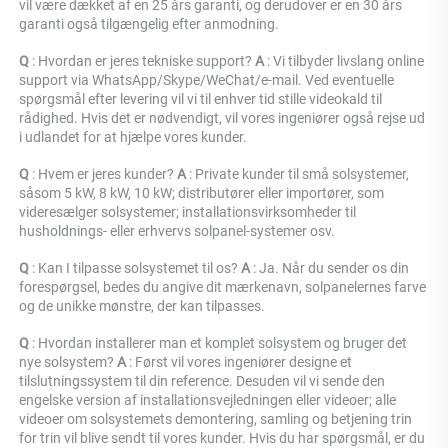
vil være dækket af en 25 års garanti, og derudover er en 30 års 
garanti også tilgængelig efter anmodning. 
Q 
: Hvordan er jeres tekniske support? 
A 
: Vi tilbyder livslang online 
support via WhatsApp/Skype/WeChat/e-mail. Ved eventuelle 
spørgsmål efter levering vil vi til enhver tid stille videokald til 
rådighed. Hvis det er nødvendigt, vil vores ingeniører også rejse ud 
i udlandet for at hjælpe vores kunder. 
Q 
: Hvem er jeres kunder? 
A 
: Private kunder til små solsystemer, 
såsom 5 kW, 8 kW, 10 kW; distributører eller importører, som 
videresælger solsystemer; installationsvirksomheder til 
husholdnings- eller erhvervs solpanel-systemer osv. 
Q 
: Kan I tilpasse solsystemet til os? 
A 
: Ja. Når du sender os din 
forespørgsel, bedes du angive dit mærkenavn, solpanelernes farve 
og de unikke mønstre, der kan tilpasses. 
Q 
: Hvordan installerer man et komplet solsystem og bruger det 
nye solsystem? 
A 
: Først vil vores ingeniører designe et 
tilslutningssystem til din reference. Desuden vil vi sende den 
engelske version af installationsvejledningen eller videoer; alle 
videoer om solsystemets demontering, samling og betjening trin 
for trin vil blive sendt til vores kunder. Hvis du har spørgsmål, er du 