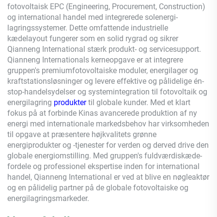
fotovoltaisk EPC (Engineering, Procurement, Construction)
og international handel med integrerede solenergi-
lagringssystemer. Dette omfattende industrielle
kædelayout fungerer som en solid rygrad og sikrer
Qianneng
International stærk produkt- og servicesupport.
Qianneng
Internationals kerneopgave er at integrere
gruppen's premiumfotovoltaiske moduler, energilager og
kraftstationsløsninger og levere effektive og pålidelige én-
stop-handelsydelser og systemintegration til fotovoltaik og
energilagring
produkter
til globale kunder. Med et klart
fokus på at forbinde Kinas avancerede produktion af ny
energi med internationale markedsbehov har virksomheden
til opgave at præsentere højkvalitets grønne
energiprodukter og -tjenester for verden og derved drive den
globale energiomstilling. Med gruppen's fuldværdiskæde-
fordele og professionel ekspertise inden for international
handel,
Qianneng
International er ved at blive en nøgleaktør
og en pålidelig partner på de globale fotovoltaiske og
energilagringsmarkeder.