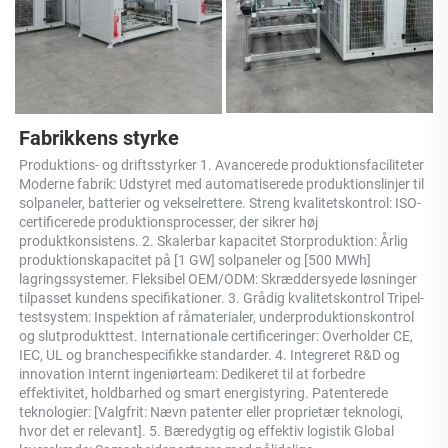
Fabrikkens styrke 
Produktions- og driftsstyrker 1. Avancerede produktionsfaciliteter 
Moderne fabrik: Udstyret med automatiserede produktionslinjer til 
solpaneler, batterier og vekselrettere. Streng kvalitetskontrol: ISO-
certificerede produktionsprocesser, der sikrer høj 
produktkonsistens. 2. Skalerbar kapacitet Storproduktion: Årlig 
produktionskapacitet på [1 GW] solpaneler og [500 MWh] 
lagringssystemer. Fleksibel OEM/ODM: Skræddersyede løsninger 
tilpasset kundens specifikationer. 3. Grådig kvalitetskontrol Tripel-
testsystem: Inspektion af råmaterialer, underproduktionskontrol 
og slutprodukttest. Internationale certificeringer: Overholder CE, 
IEC, UL og branchespecifikke standarder. 4. Integreret R&D og 
innovation Internt ingeniørteam: Dedikeret til at forbedre 
effektivitet, holdbarhed og smart energistyring. Patenterede 
teknologier: [Valgfrit: Nævn patenter eller proprietær teknologi, 
hvor det er relevant]. 5. Bæredygtig og effektiv logistik Global 