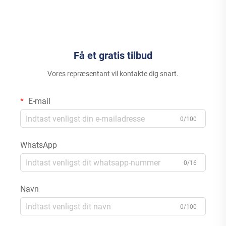
Lithium-ion og Bly-syre MPPT
energiproduktion MPPT-
controller
Få et gratis tilbud
Vores repræsentant vil kontakte dig snart.
E-mail
0/100
WhatsApp
0/16
Navn
0/100