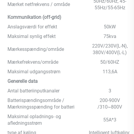
50Hz/60Hz, 45-
Mærket netfrekvens / område
55Hz/55-65Hz
Kommunikation (off-grid)
Anslagsværdi for effekt
50kW
Maksimal synlig effekt
75kva
220V/230V(L-N),
Mærkesspænding/område
380V/400V(L-L)
Mærkefrekvens/område
50/60HZ
Maksimal udgangsstrøm
113,6A
Generelle data
Antal batteriinputkanaler
3
Batterispændingsområde /
200-900V
Mærkningsspænding for batteri
/310~800V
Maksimal opladnings- og
55A*3
afledningsstrøm
type af køling
Intelligent luftkøling