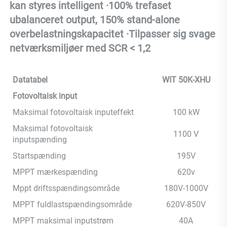
kan styres intelligent ·100% trefaset 
ubalanceret output, 150% stand-alone 
overbelastningskapacitet ·Tilpasser sig svage 
netværksmiljøer med SCR < 1,2 
Datatabel
WIT 50K-XHU
Fotovoltaisk input
Maksimal fotovoltaisk inputeffekt
100 kW
Maksimal fotovoltaisk
1100 V
inputspænding
Startspænding
195V
MPPT mærkespænding
620v
Mppt driftsspændingsområde
180V-1000V
MPPT fuldlastspændingsområde
620V-850V
MPPT maksimal inputstrøm
40A