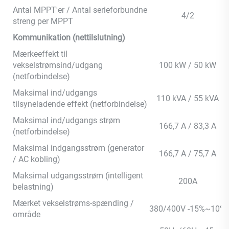
Antal MPPT'er / Antal serieforbundne
4/2
streng per MPPT
Kommunikation (nettilslutning)
Mærkeeffekt til
vekselstrømsind/udgang
100 kW / 50 kW
(netforbindelse)
Maksimal ind/udgangs
110 kVA / 55 kVA
tilsyneladende effekt (netforbindelse)
Maksimal ind/udgangs strøm
166,7 A / 83,3 A
(netforbindelse)
Maksimal indgangsstrøm (generator
166,7 A / 75,7 A
/ AC kobling)
Maksimal udgangsstrøm (intelligent
200A
belastning)
Mærket vekselstrøms-spænding /
380/400V -15%~10%
område