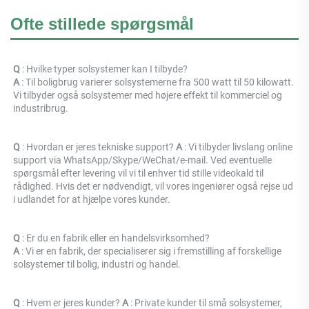
Ofte stillede spørgsmål
Q 
: Hvilke typer solsystemer kan I tilbyde? 
A 
: Til boligbrug varierer solsystemerne fra 500 watt til 50 kilowatt. 
Vi tilbyder også solsystemer med højere effekt til kommerciel og 
industribrug. 
Q 
: Hvordan er jeres tekniske support? 
A 
: Vi tilbyder livslang online 
support via WhatsApp/Skype/WeChat/e-mail. Ved eventuelle 
spørgsmål efter levering vil vi til enhver tid stille videokald til 
rådighed. Hvis det er nødvendigt, vil vores ingeniører også rejse ud 
i udlandet for at hjælpe vores kunder. 
Q 
: Er du en fabrik eller en handelsvirksomhed? 
A 
: 
Vi er en fabrik, der specialiserer sig i fremstilling af forskellige 
solsystemer til bolig, industri og handel. 
Q 
: Hvem er jeres kunder? 
A 
: Private kunder til små solsystemer, 