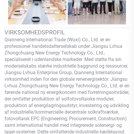
VIRKSOMHEDSPROFIL
Qianneng International Trade (Wuxi) Co., Ltd.
er en
professionel handelsdatterselskab under Jiangsu Lvhua
Zhongchuang New Energy Technology Co., Ltd.,
specialiseret i udenlandske markeder. Med støtte fra sin
moderselskabs stærke industrielle baggrund og ressourcer,
Jiangsu Lvhua Enterprise Group,
Qianneng
International
virksomhed inden for den globale renenergisektor. Jiangsu
Lvhua Zhongchuang New Energy Technology Co., Ltd. er en
førende national ny energikoncern med forretningsområder,
der omfatter produktion af solfotovoltaiske moduler,
produktion af energilagringsudstyr, investering og udvikling
af industrielle/kommercielle decentrale solkraftværker,
fotovoltaisk EPC (Engineering, Procurement, Construction)
samt international handel med integrerede solenergi- og
lager-systemer. Dette omfattende industrielle kædelayout