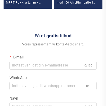
MPPT Polykrystallinsk
med 400 Ah Litiumbatteri
Siliciumpanel til
Backup MPPT til Hjemmebrug
Altankraftværk Solanlæg
Polycrystallinsk Silicium
Få et gratis tilbud
Vores repræsentant vil kontakte dig snart.
E-mail
0/100
WhatsApp
0/16
Navn