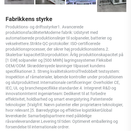
Fabrikkens styrke 
Produktions- og driftsstyrker1. Avancerede 
produktionsfaciliteterModerne fabrik: Udstyret med 
automatiserede produktionslinjer til solpaneler, batterier og 
vekselrettere.Strikte QC-protokoller: ISO-certificerede 
produktionsprocesser, der sikrer høj produktkonsistens.2. 
Skalerbar kapacitetStorproduktion: Årlig produktionskapacitet på 
[1 GW] solpaneler og [500 MWh] lagringssystemer.Fleksibel 
OEM/ODM: Skræddersyede løsninger tilpasset kundens 
specifikationer.3. Streng kvalitetskontrolTredobbelt testsystem: 
Inspektion af råmaterialer, løbende kontroller under produktionen 
og slutprodukttest.Internationale certificeringer: Overholder CE, 
IEC, UL og branchespecifikke standarder.4. Integreret R&D og 
innovationInternt ingeniørteam: Dedikeret til at forbedre 
effektivitet, holdbarhed og smart energistyring.Patenterede 
teknologier: [Valgfrit: Nævn patenter eller proprietære teknologier, 
hvor relevant.]5. Bæredygtige og effektive logistikkerGlobal 
leverekæde: Samarbejdspartnere med pålidelige 
råvareleverandører.Levering til tiden: Optimeret emballering og 
forsendelse til internationale ordrer. 