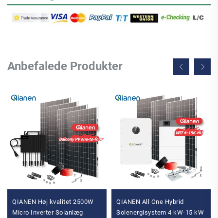
Anbefalede Produkter
QIANEN Høj kvalitet 2500W
QIANEN All One Hybrid
Micro Inverter Solanlæg
Solenergisystem 4 kW-15 kW