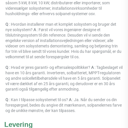
såsom 5 kW, 8 kW, 10 kW; distributører eller importører, som 
videresælger solsystemer; installationsvirksomheder til 
husholdnings- eller erhvervs solpanel-systemer osv. 
Q 
: Hvordan installerer man et komplet solsystem og bruger det 
nye solsystem? 
A 
: Først vil vores ingeniører designe et 
tilslutningssystem til din reference. Desuden vil vi sende den 
engelske version af installationsvejledningen eller videoer; alle 
videoer om solsystemets demontering, samling og betjening trin 
for trin vil blive sendt til vores kunder. Hvis du har spørgsmål, er du 
velkommet til at sende forespørgsler til os. 
Q 
: Hvad er jeres garanti- og eftersalespolitikker? 
A 
: Tagbeslaget vil 
have en 10 års garanti. Inverteren, solbatteriet, MPPT-regulatoren 
og andre solcelletilbehørsdele vil have en 5 års garanti. Solpanelet 
vil være dækket af en 25 års garanti, og derudover er en 30 års 
garanti også tilgængelig efter anmodning. 
Q 
: Kan I tilpasse solsystemet til os? 
A 
: Ja. Når du sender os din 
forespørgsel, bedes du angive dit mærkenavn, solpanelernes farve 
og de unikke mønstre, der kan tilpasses. 
Levering