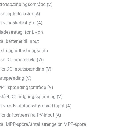
tterispændingsområde (V)
ks. opladestrøm (A)
ks. udsladestrøm (A)
adestrategi for Li-ion
al batterier til input
-strengindtastningsdata
ks DC inputeffekt (W)
ks DC inputspænding (V)
artspænding (V)
PT spændingsområde (V)
slået DC indgangsspanning (V)
ks kortslutningsstrøm ved input (A)
ks driftsstrøm fra PV-input (A)
tal MPP-spore/antal strenge pr. MPP-spore