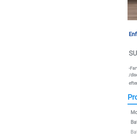
Enf
SU
-Far
/dis
efte
Pr
Mo
Ba
Bat