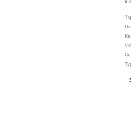
Ind
Top
Ov
Ka
Væ
Ga
Ty