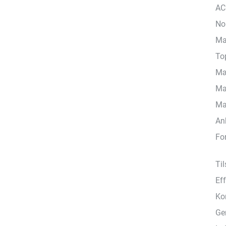
AC
No
Ma
Top
Mæ
Ma
Ma
An
For
Ti
Ef
Ko
Ge