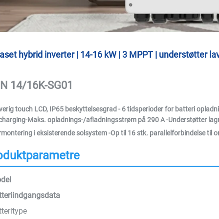
aset hybrid inverter | 14-16 kW | 3 MPPT | understøtter l
N 14/16K-SG01
verig touch LCD, IP65 beskyttelsesgrad - 6 tidsperioder for batteri
opladn
charging
-Maks. opladnings-/afladningsstrøm på 290 A -Understøtter lagrin
rmontering i eksisterende solsystem -Op til 16 stk. parallelforbindelse til on-
oduktparametre
del
tteriindgangsdata
teritype