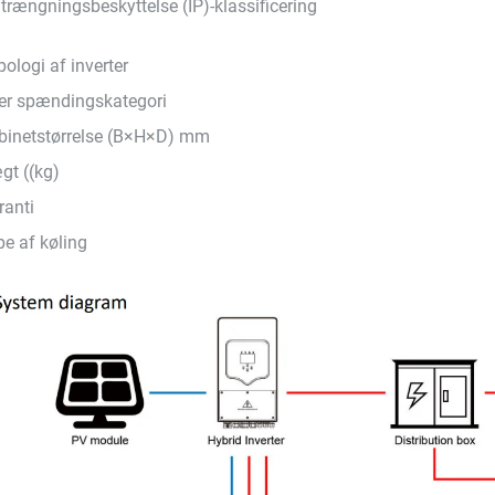
trængningsbeskyttelse (IP)-klassificering
ologi af inverter
er spændingskategori
binetstørrelse (B×H×D) mm
gt ((kg)
ranti
pe af køling