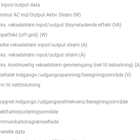
 input/output data
minal AC Ind/Output Aktiv Strøm (W)
ks. vekselstrøm input/output tilsyneladende effekt (VA)
peffekt (off-grid) (W)
rke vekselstrøm input/output strøm (A)
ks. vekselstrøm input/output strøm (A)
ks. kontinuerlig vekselstrøm gennemgang (net til belastning) (A
befalet indgangs-/udgangsspanning/beregningsområde (V)
m til nettilslutning
lsagnet indgangs-/udgangsnetfrekvens/beregningsområde
fektfaktorjusteringsområde
mmunikationsgrænseflade
nerelle data