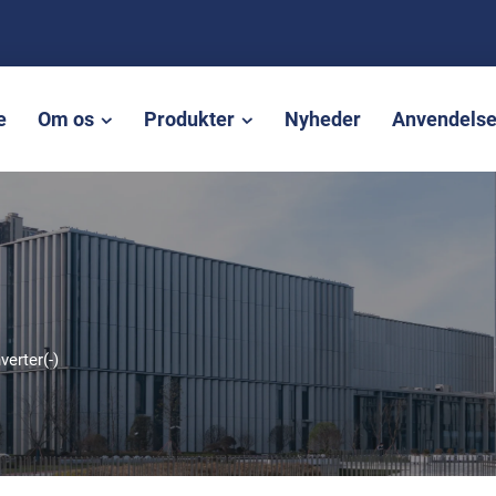
e
Om os
Produkter
Nyheder
Anvendels
verter(-)