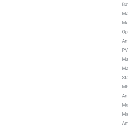
Ba
Ma
Ma
Opl
Ant
PV
Ma
Ma
St
MP
An
Ma
Ma
An