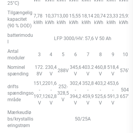
25°C)
Tilgængelig
7,78
10,37
13,00
15,55
18,14
20,74
23,33
25,92
kapacitet
kWh
kWh
kWh
kWh
kWh
kWh
kWh
kWh
(90 % DOD)
batterimodu
LFP 3000/HV: 57,6 V 50 Ah
l
Antal
3
4
5
6
7
8
9
10
moduler
Nominel
172.
230,4
345,6
403.2
460,8
518,4
288V
576V
spænding
8V
V
V
V
V
V
151,2
201,6
302,4
352,8
403,2
453,6
drifts
252-
-
-
-
-
-
-
504-
spændingso
328,5
197,1
262,8
394,2
459,9
525,6
591,3
657V
mråde
V
V
V
V
V
V
V
Mærkeudlø
bs/krystallis
50/25A
eringstrøm