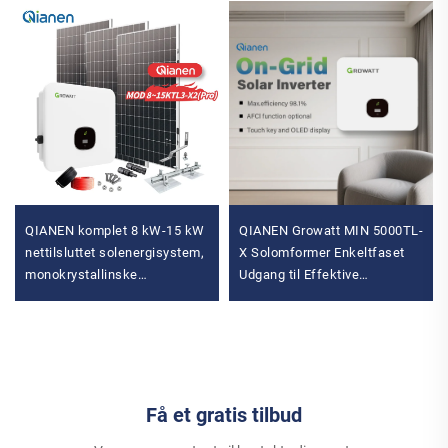
QIANEN komplet 8 kW-15 kW
QIANEN Growatt MIN 5000TL-
nettilsluttet solenergisystem,
X Solomformer Enkeltfaset
monokrystallinske
Udgang til Effektive
siliciumsolpaneler med
Solinstallationer
MPPT-controller til private
Solbatteriomformer
hjem
Få et gratis tilbud