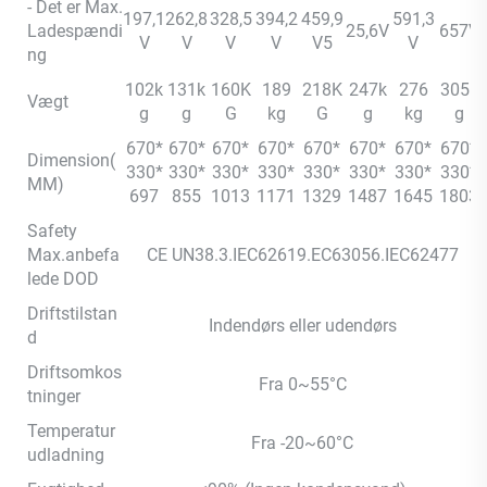
- Det er Max.
197,1
262,8
328,5
394,2
459,9
591,3
Ladespændi
25,6V
657V
V
V
V
V
V5
V
ng
102k
131k
160K
189
218K
247k
276
305k
Vægt
g
g
G
kg
G
g
kg
g
670*
670*
670*
670*
670*
670*
670*
670*
Dimension(
330*
330*
330*
330*
330*
330*
330*
330*
MM)
697
855
1013
1171
1329
1487
1645
1803
Safety
Max.anbefa
CE UN38.3.IEC62619.EC63056.IEC62477
lede DOD
Driftstilstan
Indendørs eller udendørs
d
Driftsomkos
Fra 0~55°C
tninger
Temperatur
Fra -20~60°C
udladning