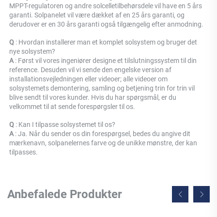
MPPT-regulatoren og andre solcelletilbehørsdele vil have en 5 års 
garanti. Solpanelet vil være dækket af en 25 års garanti, og 
derudover er en 30 års garanti også tilgængelig efter anmodning. 
Q 
: Hvordan installerer man et komplet solsystem og bruger det 
nye solsystem? 
A 
: Først vil vores ingeniører designe et tilslutningssystem til din 
reference. Desuden vil vi sende den engelske version af 
installationsvejledningen eller videoer; alle videoer om 
solsystemets demontering, samling og betjening trin for trin vil 
blive sendt til vores kunder. Hvis du har spørgsmål, er du 
velkommet til at sende forespørgsler til os. 
Q 
: Kan I tilpasse solsystemet til os? 
A 
: Ja. Når du sender os din forespørgsel, bedes du angive dit 
mærkenavn, solpanelernes farve og de unikke mønstre, der kan 
tilpasses. 
Anbefalede Produkter