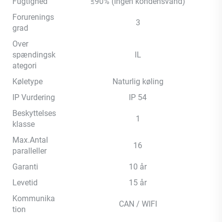
Fugtighed
≤90% (Ingen kondensvand)
Forurenings
3
grad
Over
spændingsk
lL
ategori
Køletype
Naturlig køling
IP Vurdering
IP 54
Beskyttelses
1
klasse
Max.Antal
16
paralleller
Garanti
10 år
Levetid
15 år
Kommunika
CAN / WIFI
tion