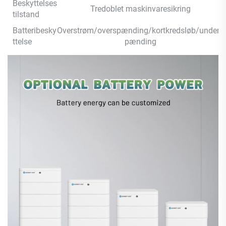
Beskyttelses
Tredoblet maskinvaresikring
tilstand
Batteribesky
Overstrøm/overspænding/kortkredsløb/unders
ttelse
pænding