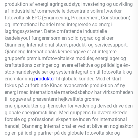
produktion af energilagringsudstyr, investering og udvikling
af industrielle/kommercielle decentrale solkraftværker,
fotovoltaisk EPC (Engineering, Procurement, Construction)
og international handel med integrerede solenergi-
lagringssystemer. Dette omfattende industrielle
kædelayout fungerer som en solid rygrad og sikrer
Qianneng
International stærk produkt- og servicesupport.
Qianneng
Internationals kerneopgave er at integrere
gruppen's premiumfotovoltaiske moduler, energilager og
kraftstationsløsninger og levere effektive og pålidelige én-
stop-handelsydelser og systemintegration til fotovoltaik og
energilagring
produkter
til globale kunder. Med et klart
fokus på at forbinde Kinas avancerede produktion af ny
energi med internationale markedsbehov har virksomheden
til opgave at præsentere højkvalitets grønne
energiprodukter og -tjenester for verden og derved drive den
globale energiomstilling. Med gruppen's fuldværdiskæde-
fordele og professionel ekspertise inden for international
handel,
Qianneng
International er ved at blive en nøgleaktør
og en pålidelig partner på de globale fotovoltaiske og