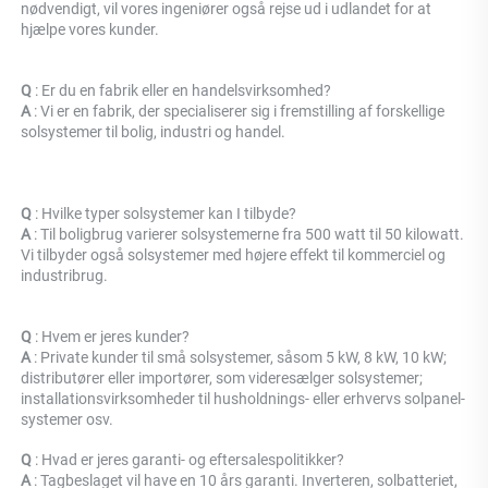
nødvendigt, vil vores ingeniører også rejse ud i udlandet for at 
hjælpe vores kunder. 
Q 
: Er du en fabrik eller en handelsvirksomhed? 
A 
: 
Vi er en fabrik, der specialiserer sig i fremstilling af forskellige 
solsystemer til bolig, industri og handel. 
Q 
: Hvilke typer solsystemer kan I tilbyde? 
A 
: Til boligbrug varierer solsystemerne fra 500 watt til 50 kilowatt. 
Vi tilbyder også solsystemer med højere effekt til kommerciel og 
industribrug. 
Q 
: Hvem er jeres kunder? 
A 
: Private kunder til små solsystemer, såsom 5 kW, 8 kW, 10 kW; 
distributører eller importører, som videresælger solsystemer; 
installationsvirksomheder til husholdnings- eller erhvervs solpanel-
systemer osv. 
Q 
: Hvad er jeres garanti- og eftersalespolitikker? 
A 
: Tagbeslaget vil have en 10 års garanti. Inverteren, solbatteriet, 