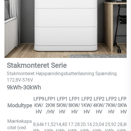
Stakmonteret Serie
Stakmonteret Højspændingsbatteriløsning Spænding
172,8V-576V
9kWh-30kWh
LFP9
LFP1
LFP1
LFP1
LFP2
LFP2
LFP2
LFP3
Modultype
KW/
2KW
5KW/
8KW/
1KW/
4KW/
7KW/
0KW/
HV
/HV
HV
HV
HV
HV
HV
HV
Mærkekapa
8,64k
11,52
14,40
17.28
20.16
23,04
25,92
28,80
citet (ved
Wh
kWh
kWh
kWh
kWh
kWh
kWh
kWh