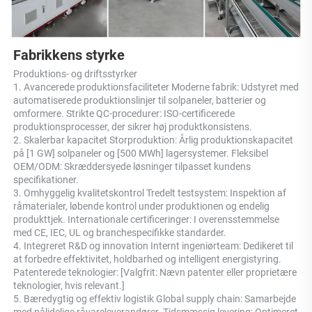
Fabrikkens styrke 
Produktions- og driftsstyrker 
1. Avancerede produktionsfaciliteter Moderne fabrik: Udstyret med 
automatiserede produktionslinjer til solpaneler, batterier og 
omformere. Strikte QC-procedurer: ISO-certificerede 
produktionsprocesser, der sikrer høj produktkonsistens. 
2. Skalerbar kapacitet Storproduktion: Årlig produktionskapacitet 
på [1 GW] solpaneler og [500 MWh] lagersystemer. Fleksibel 
OEM/ODM: Skræddersyede løsninger tilpasset kundens 
specifikationer. 
3. Omhyggelig kvalitetskontrol Tredelt testsystem: Inspektion af 
råmaterialer, løbende kontrol under produktionen og endelig 
produkttjek. Internationale certificeringer: I overensstemmelse 
med CE, IEC, UL og branchespecifikke standarder. 
4. Integreret R&D og innovation Internt ingeniørteam: Dedikeret til 
at forbedre effektivitet, holdbarhed og intelligent energistyring. 
Patenterede teknologier: [Valgfrit: Nævn patenter eller proprietære 
teknologier, hvis relevant.] 
5. Bæredygtig og effektiv logistik Global supply chain: Samarbejde 