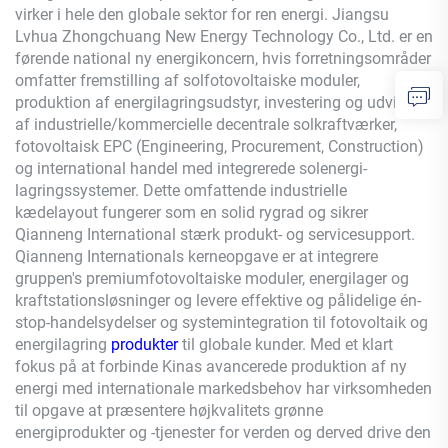
virker i hele den globale sektor for ren energi. Jiangsu
Lvhua Zhongchuang New Energy Technology Co., Ltd. er en
førende national ny energikoncern, hvis forretningsområder
omfatter fremstilling af solfotovoltaiske moduler,
produktion af energilagringsudstyr, investering og udvikling
af industrielle/kommercielle decentrale solkraftværker,
fotovoltaisk EPC (Engineering, Procurement, Construction)
og international handel med integrerede solenergi-
lagringssystemer. Dette omfattende industrielle
kædelayout fungerer som en solid rygrad og sikrer
Qianneng
International stærk produkt- og servicesupport.
Qianneng
Internationals kerneopgave er at integrere
gruppen's premiumfotovoltaiske moduler, energilager og
kraftstationsløsninger og levere effektive og pålidelige én-
stop-handelsydelser og systemintegration til fotovoltaik og
energilagring
produkter
til globale kunder. Med et klart
fokus på at forbinde Kinas avancerede produktion af ny
energi med internationale markedsbehov har virksomheden
til opgave at præsentere højkvalitets grønne
energiprodukter og -tjenester for verden og derved drive den