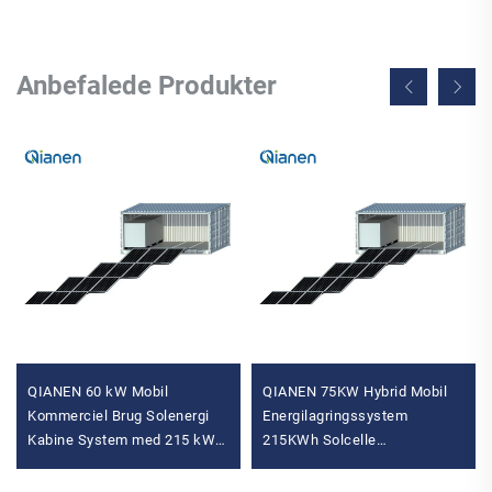
Anbefalede Produkter
QIANEN 60 kW Mobil
QIANEN 75KW Hybrid Mobil
Kommerciel Brug Solenergi
Energilagringssystem
Kabine System med 215 kWh
215KWh Solcelle
Energilagring Hybrid Inverter
Strømforsyning Skab med
fra QIANEN
Hybrid Inverter til Kommerciel