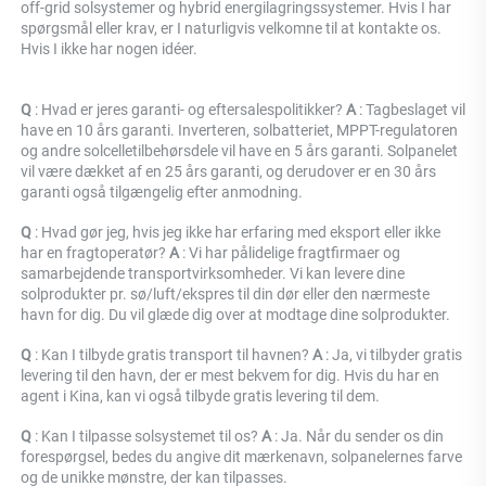
off-grid solsystemer og hybrid energilagringssystemer. Hvis I har 
spørgsmål eller krav, er I naturligvis velkomne til at kontakte os. 
Hvis I ikke har nogen idéer. 
Q 
: Hvad er jeres garanti- og eftersalespolitikker? 
A 
: Tagbeslaget vil 
have en 10 års garanti. Inverteren, solbatteriet, MPPT-regulatoren 
og andre solcelletilbehørsdele vil have en 5 års garanti. Solpanelet 
vil være dækket af en 25 års garanti, og derudover er en 30 års 
garanti også tilgængelig efter anmodning. 
Q 
: Hvad gør jeg, hvis jeg ikke har erfaring med eksport eller ikke 
har en fragtoperatør? 
A 
: Vi har pålidelige fragtfirmaer og 
samarbejdende transportvirksomheder. Vi kan levere dine 
solprodukter pr. sø/luft/ekspres til din dør eller den nærmeste 
havn for dig. Du vil glæde dig over at modtage dine solprodukter. 
Q 
: Kan I tilbyde gratis transport til havnen? 
A 
: Ja, vi tilbyder gratis 
levering til den havn, der er mest bekvem for dig. Hvis du har en 
agent i Kina, kan vi også tilbyde gratis levering til dem. 
Q 
: Kan I tilpasse solsystemet til os? 
A 
: Ja. Når du sender os din 
forespørgsel, bedes du angive dit mærkenavn, solpanelernes farve 
og de unikke mønstre, der kan tilpasses. 