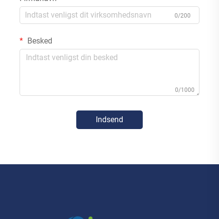
0/200
Besked
0/1000
Indsend