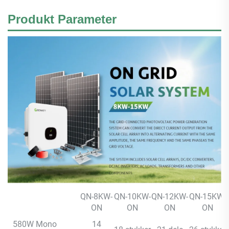
Produkt
Parameter
QN-8KW-
QN-10KW-
QN-12KW-
QN-15KW-
ON
ON
ON
ON
580W Mono
14