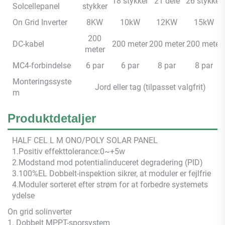
18 stykker
21 dele
26 stykker
Solcellepanel
stykker
On Grid Inverter
8KW
10kW
12KW
15kW
200
DC-kabel
200 meter
200 meter
200 meter
meter
MC4-forbindelse
6 par
6 par
8 par
8 par
Monteringssyste
Jord eller tag (tilpasset valgfrit)
m
Produktdetaljer
HALF CEL
L M
ONO/POLY SOLAR PANEL
1.Positiv effekttolerance:0~+5w
2.Modstand mod potentialinduceret degradering (PID)
3.100%EL Dobbelt-inspektion sikrer, at moduler er fejlfrie
4.Moduler sorteret efter strøm for at forbedre systemets
ydelse
On grid solinverter
1. Dobbelt MPPT-sporsystem