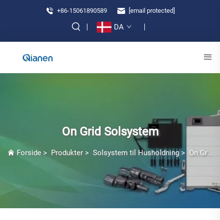
+86-15061890589
[email protected]
DA
On Grid Solsystem
Forside
>
Produkter
>
Solsystem til Husholdning
>
On Grid Solsystem