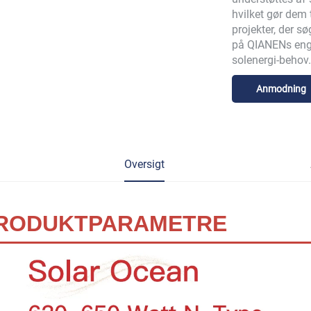
hvilket gør dem t
projekter, der sø
på QIANENs enga
solenergi-behov.
Anmodning
Oversigt
RODUKTPARAMETRE