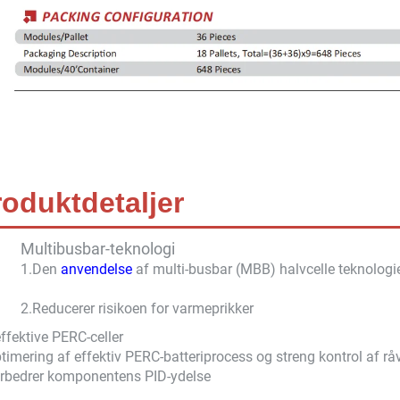
roduktdetaljer
Multibusbar-teknologi
1.Den
anvendelse
af multi-busbar (MBB) halvcelle teknolo
2.
Reducerer risikoen for varmeprikker
ffektive PERC-celler
timering af effektiv PERC-batteriprocess og streng kontrol af rå
rbedrer komponentens PID-ydelse