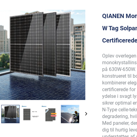
QIANEN Mono
W Tag Solpa
Certificered
Oplev overlege
monokrystallins
på 630W-650W. Di
konstrueret til b
kombinerer eleg
certificerede for
ydelse i svagt l
sikrer optimal 
N-Type celle-tek
degradering, hvi
Med paneler, der
dig til hurtig le
understøttes af 