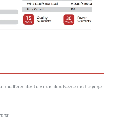
gien medfører stærkere modstandsevne mod skygge
varer