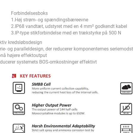
Forbindelsesboks
1.
Høj strøm- og spændingsbæreevne
2.
IP68 vandtæt, udstyret med en 4 mm² godkendt kabel
3.
IP-type stikforbindelse med en trækstyrke på 500 N
ktiv kredsløbsdesign
rie- og paralleldesign, der reducerer komponenternes seriemods
nå højere effektoutput
ducerer systemets BOS-omkostninger effektivt