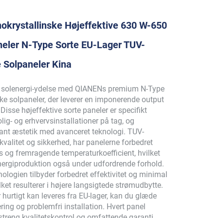
krystallinske Højeffektive 630 W-650
neler N-Type Sorte EU-Lager TUV-
e Solpaneler Kina
n solenergi-ydelse med QIANENs premium N-Type
ke solpaneler, der leverer en imponerende output
sse højeffektive sorte paneler er specifikt
olig- og erhvervsinstallationer på tag, og
ant æstetik med avanceret teknologi. TUV-
 kvalitet og sikkerhed, har panelerne forbedret
ys og fremragende temperaturkoefficient, hvilket
energiproduktion også under udfordrende forhold.
nologien tilbyder forbedret effektivitet og minimal
lket resulterer i højere langsigtede strømudbytte.
 hurtigt kan leveres fra EU-lager, kan du glæde
vering og problemfri installation. Hvert panel
streng kvalitetskontrol og omfattende garanti,