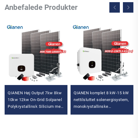
Anbefalede Produkter
QIANEN Høj Output 7kw 8kw
QIANEN komplet 8 kW-15 kW
10kw 12kw On-Grid Solpanel
nettilsluttet solenergisystem,
Polykrystallinsk Silicium med
monokrystallinske
MPPT Controller
siliciumsolpaneler med
Hjemmesolenergisystem
MPPT-controller til private
hjem