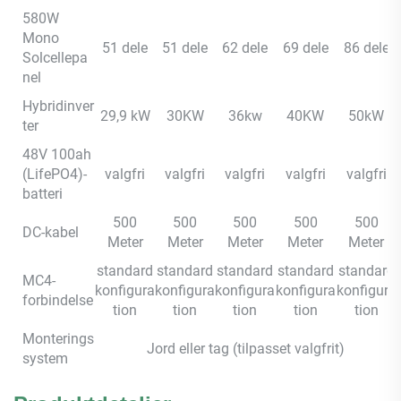
580W
Mono
51 dele
51 dele
62 dele
69 dele
86 dele
Solcellepa
nel
Hybridinver
29,9 kW
30KW
36kw
40KW
50kW
ter
48V 100ah
(LifePO4)-
valgfri
valgfri
valgfri
valgfri
valgfri
batteri
500
500
500
500
500
DC-kabel
Meter
Meter
Meter
Meter
Meter
standard
standard
standard
standard
standard
MC4-
konfigura
konfigura
konfigura
konfigura
konfigura
forbindelse
tion
tion
tion
tion
tion
Monterings
Jord eller tag (tilpasset valgfrit)
system