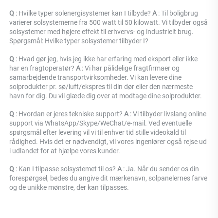
Q 
: 
Hvilke typer solenergisystemer kan I tilbyde? 
A 
: 
Til boligbrug 
varierer solsystemerne fra 500 watt til 50 kilowatt. Vi tilbyder også 
solsystemer med højere effekt til erhvervs- og industrielt brug. 
Spørgsmål: Hvilke typer solsystemer tilbyder I? 
Q 
: Hvad gør jeg, hvis jeg ikke har erfaring med eksport eller ikke 
har en fragtoperatør? 
A 
: Vi har pålidelige fragtfirmaer og 
samarbejdende transportvirksomheder. Vi kan levere dine 
solprodukter pr. sø/luft/ekspres til din dør eller den nærmeste 
havn for dig. Du vil glæde dig over at modtage dine solprodukter. 
Q 
: Hvordan er jeres tekniske support? 
A 
: Vi tilbyder livslang online 
support via WhatsApp/Skype/WeChat/e-mail. Ved eventuelle 
spørgsmål efter levering vil vi til enhver tid stille videokald til 
rådighed. Hvis det er nødvendigt, vil vores ingeniører også rejse ud 
i udlandet for at hjælpe vores kunder. 
Q 
: Kan I tilpasse solsystemet til os? 
A 
: Ja. Når du sender os din 
forespørgsel, bedes du angive dit mærkenavn, solpanelernes farve 
og de unikke mønstre, der kan tilpasses. 