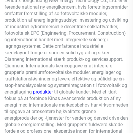
Lvhua Zhongchuang New Energy Technology Co., Ltd. er en
førende national ny energikoncern, hvis forretningsområder
omfatter fremstilling af solfotovoltaiske moduler,
produktion af energilagringsudstyr, investering og udvikling
af industrielle/kommercielle decentrale solkraftværker,
fotovoltaisk EPC (Engineering, Procurement, Construction)
og international handel med integrerede solenergi-
lagringssystemer. Dette omfattende industrielle
kædelayout fungerer som en solid rygrad og sikrer
Qianneng
International stærk produkt- og servicesupport.
Qianneng
Internationals kerneopgave er at integrere
gruppen's premiumfotovoltaiske moduler, energilager og
kraftstationsløsninger og levere effektive og pålidelige én-
stop-handelsydelser og systemintegration til fotovoltaik og
energilagring
produkter
til globale kunder. Med et klart
fokus på at forbinde Kinas avancerede produktion af ny
energi med internationale markedsbehov har virksomheden
til opgave at præsentere højkvalitets grønne
energiprodukter og -tjenester for verden og derved drive den
globale energiomstilling. Med gruppen's fuldværdiskæde-
fordele og professionel ekspertise inden for international