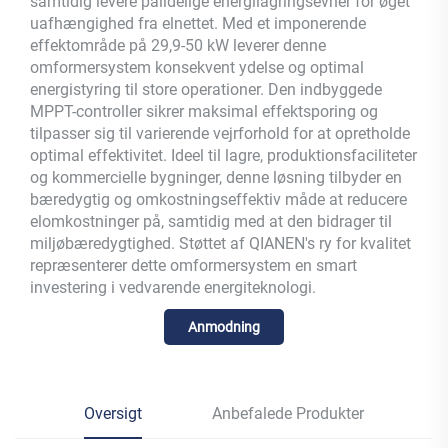
samtidig levere pålidelige energilagringsevner for øget
uafhængighed fra elnettet. Med et imponerende
effektområde på 29,9-50 kW leverer denne
omformersystem konsekvent ydelse og optimal
energistyring til store operationer. Den indbyggede
MPPT-controller sikrer maksimal effektsporing og
tilpasser sig til varierende vejrforhold for at opretholde
optimal effektivitet. Ideel til lagre, produktionsfaciliteter
og kommercielle bygninger, denne løsning tilbyder en
bæredygtig og omkostningseffektiv måde at reducere
elomkostninger på, samtidig med at den bidrager til
miljøbæredygtighed. Støttet af QIANEN's ry for kvalitet
repræsenterer dette omformersystem en smart
investering i vedvarende energiteknologi.
Anmodning
Oversigt
Anbefalede Produkter