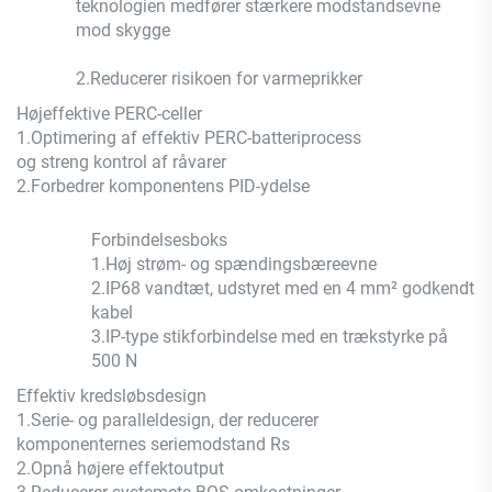
teknologien medfører stærkere modstandsevne
mod skygge
2.
Reducerer risikoen for varmeprikker
Højeffektive PERC-celler
1.
Optimering af effektiv PERC-batteriprocess
og streng kontrol af råvarer
2.
Forbedrer komponentens PID-ydelse
Forbindelsesboks
1.
Høj strøm- og spændingsbæreevne
2.
IP68 vandtæt, udstyret med en 4 mm² godkendt
kabel
3.
IP-type stikforbindelse med en trækstyrke på
500 N
Effektiv kredsløbsdesign
1.
Serie- og paralleldesign, der reducerer
komponenternes seriemodstand Rs
2.
Opnå højere effektoutput