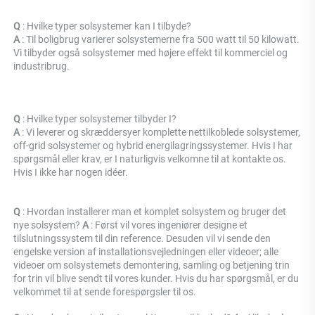
Q 
: Hvilke typer solsystemer kan I tilbyde? 
A 
: Til boligbrug varierer solsystemerne fra 500 watt til 50 kilowatt. 
Vi tilbyder også solsystemer med højere effekt til kommerciel og 
industribrug. 
Q 
: Hvilke typer solsystemer tilbyder I? 
A 
: Vi leverer og skræddersyer komplette nettilkoblede solsystemer, 
off-grid solsystemer og hybrid energilagringssystemer. Hvis I har 
spørgsmål eller krav, er I naturligvis velkomne til at kontakte os. 
Hvis I ikke har nogen idéer. 
Q 
: Hvordan installerer man et komplet solsystem og bruger det 
nye solsystem? 
A 
: Først vil vores ingeniører designe et 
tilslutningssystem til din reference. Desuden vil vi sende den 
engelske version af installationsvejledningen eller videoer; alle 
videoer om solsystemets demontering, samling og betjening trin 
for trin vil blive sendt til vores kunder. Hvis du har spørgsmål, er du 
velkommet til at sende forespørgsler til os. 