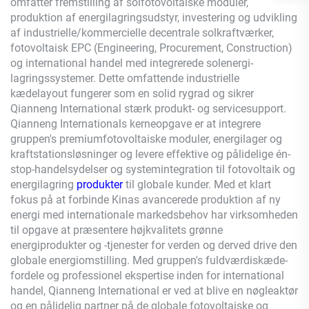
omfatter fremstilling af solfotovoltaiske moduler,
produktion af energilagringsudstyr, investering og udvikling
af industrielle/kommercielle decentrale solkraftværker,
fotovoltaisk EPC (Engineering, Procurement, Construction)
og international handel med integrerede solenergi-
lagringssystemer. Dette omfattende industrielle
kædelayout fungerer som en solid rygrad og sikrer
Qianneng
International stærk produkt- og servicesupport.
Qianneng
Internationals kerneopgave er at integrere
gruppen's premiumfotovoltaiske moduler, energilager og
kraftstationsløsninger og levere effektive og pålidelige én-
stop-handelsydelser og systemintegration til fotovoltaik og
energilagring
produkter
til globale kunder. Med et klart
fokus på at forbinde Kinas avancerede produktion af ny
energi med internationale markedsbehov har virksomheden
til opgave at præsentere højkvalitets grønne
energiprodukter og -tjenester for verden og derved drive den
globale energiomstilling. Med gruppen's fuldværdiskæde-
fordele og professionel ekspertise inden for international
handel,
Qianneng
International er ved at blive en nøgleaktør
og en pålidelig partner på de globale fotovoltaiske og