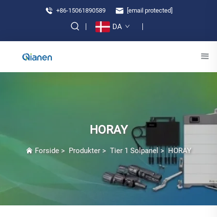
+86-15061890589
[email protected]
DA
HORAY
Forside
>
Produkter
>
Tier 1 Solpanel
>
HORAY