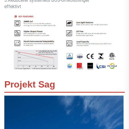
3.
Reducerer systemets BOS-omkostninger
effektivt
Projekt Sag