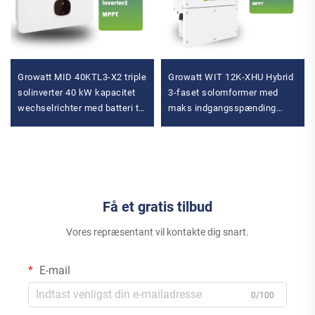
Growatt MID 40KTL3-X2 triple
Growatt WIT 12K-XHU Hybrid
solinverter 40 kW kapacitet
3-faset solomformer med
wechselrichter med batteri til
maks indgangsspænding
on-grid solsystem MPPT
1000V String MPPT-controller
solbatteriomformer
Få et gratis tilbud
Vores repræsentant vil kontakte dig snart.
E-mail
0/100