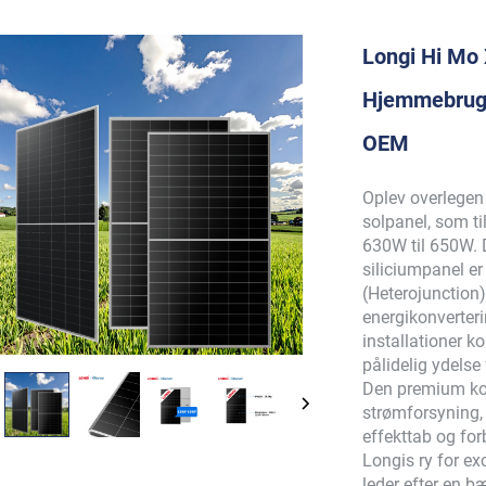
Longi Hi Mo
Hjemmebrug 
OEM
Oplev overlegen
solpanel, som ti
630W til 650W. 
siliciumpanel e
(Heterojunction)
energikonverterin
installationer 
pålidelig ydelse
Den premium kons
strømforsyning,
effekttab og for
Longis ry for exc
leder efter en 