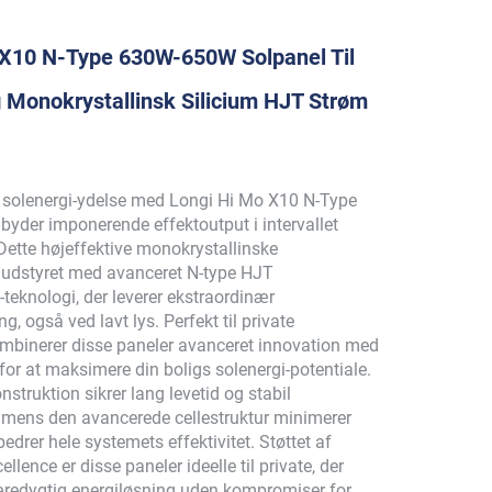
 X10 N-Type 630W-650W Solpanel Til
Monokrystallinsk Silicium HJT Strøm
 solenergi-ydelse med Longi Hi Mo X10 N-Type
lbyder imponerende effektoutput i intervallet
Dette højeffektive monokrystallinske
r udstyret med avanceret N-type HJT
-teknologi, der leverer ekstraordinær
g, også ved lavt lys. Perfekt til private
kombinerer disse paneler avanceret innovation med
 for at maksimere din boligs solenergi-potentiale.
truktion sikrer lang levetid og stabil
 mens den avancerede cellestruktur minimerer
bedrer hele systemets effektivitet. Støttet af
ellence er disse paneler ideelle til private, der
bæredygtig energiløsning uden kompromiser for