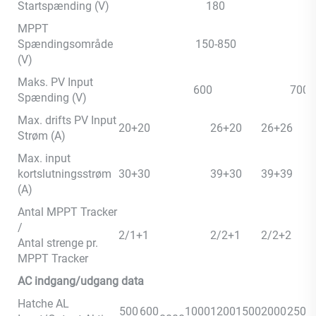
Startspænding (V)
180
MPPT
Spændingsområde
150-850
(V)
Maks. PV Input
600
700
Spænding (V)
Max. drifts PV Input
20+20
26+20
26+26
Strøm (A)
Max. input
kortslutningsstrøm
30+30
39+30
39+39
(A)
Antal MPPT Tracker
/
2/1+1
2/2+1
2/2+2
Antal strenge pr.
MPPT Tracker
AC indgang/udgang data
Hatche AL
500
600
1000
1200
1500
2000
2500