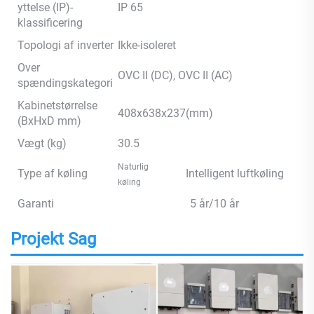
yttelse (IP)-
IP 65
klassificering
Topologi af inverter
Ikke-isoleret
Over
OVC II (DC), OVC II (AC)
spændingskategori
Kabinetstørrelse
408x638x237(mm)
(BxHxD mm)
Vægt (kg)
30.5
Naturlig
Type af køling
Intelligent luftkøling
køling
Garanti
5 år/10 år
Projekt Sag