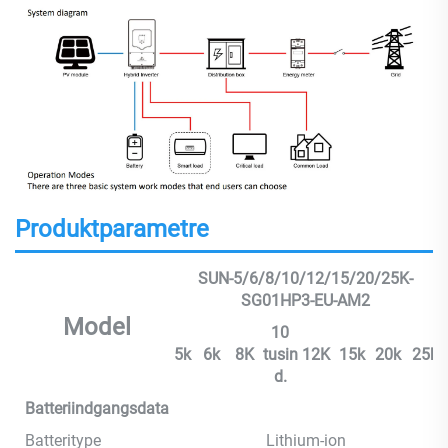
Produktparametre
SUN-5/6/8/10/12/15/20/25K-
SG01HP3-EU-AM2
Model
10
5k
6k
8K
tusin
12K
15k
20k
25k
d.
Batteriindgangsdata
Batteritype
Lithium-ion