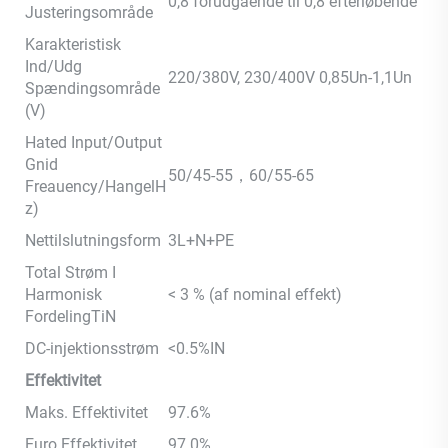
0,8 forudgående til 0,8 efterløbende
Justeringsområde
Karakteristisk
Ind/Udg
220/380V, 230/400V 0,85Un-1,1Un
Spændingsområde
(V)
Hated Input/Output
Gnid
50/45-55，60/55-65
Freauency/HangelH
z)
Nettilslutningsform
3L+N+PE
Total Strøm I
Harmonisk
< 3 % (af nominal effekt)
FordelingTiN
DC-injektionsstrøm
<0.5%IN
Effektivitet
Maks. Effektivitet
97.6%
Euro Effektivitet
97.0%