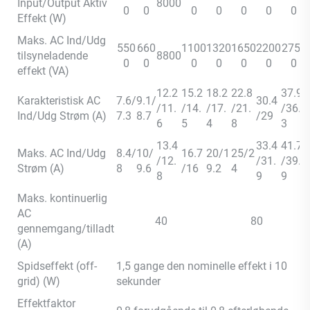
Input/Output Aktiv
8000
0
0
0
0
0
0
0
Effekt (W)
Maks. AC Ind/Udg
550
660
1100
1320
1650
2200
2750
tilsyneladende
8800
0
0
0
0
0
0
0
effekt (VA)
12.2
15.2
18.2
22.8
37.9
Karakteristisk AC
7.6/
9.1/
30.4
/11.
/14.
/17.
/21.
/36.
Ind/Udg Strøm (A)
7.3
8.7
/29
6
5
4
8
3
13.4
33.4
41.7
Maks. AC Ind/Udg
8.4/
10/
16.7
20/1
25/2
/12.
/31.
/39.
Strøm (A)
8
9.6
/16
9.2
4
8
9
9
Maks. kontinuerlig
AC
40
80
gennemgang/tilladt
(A)
Spidseffekt (off-
1,5 gange den nominelle effekt i 10
grid) (W)
sekunder
Effektfaktor