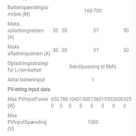
Batterispændingso
160-700
mråde (M)
Maks.
opladningsstrøm
30
30
37
50
(A)
Maks
30
30
37
50
afladningsstrøm (A)
Opladningsstrategi
Selvtilpasning til BMS
for Li-ion-batteri
Antal batteriinput
1
PV-string input data
Max PVInpatFower
650
780
1040
1300
1560
1950
2600
3250
(W)
0
0
0
0
0
0
0
0
Max
PVInputSpænding
1000
(V)