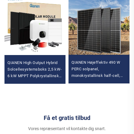
QIANEN Højeffektiv 490 W
QIANEN High Output Hybrid
PERC solpanel,
Solcellesystemsboks 2,5 kW-
monokrystallinsk half-cell,
6 kW MPPT Polykrystallinsk
top tilbud med 470 W-490 W
Siliciumsol til Hjemmebrug
varianter
Blysyre
Få et gratis tilbud
Vores repræsentant vil kontakte dig snart.