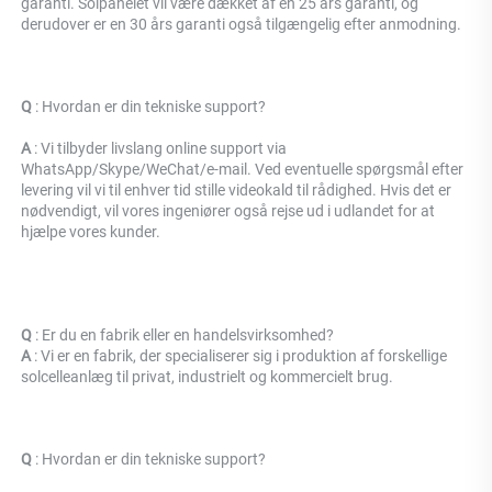
garanti. Solpanelet vil være dækket af en 25 års garanti, og 
derudover er en 30 års garanti også tilgængelig efter anmodning. 
Q 
: 
Hvordan er din tekniske support? 
A 
: Vi tilbyder livslang online support via 
WhatsApp/Skype/WeChat/e-mail. Ved eventuelle spørgsmål efter 
levering vil vi til enhver tid stille videokald til rådighed. Hvis det er 
nødvendigt, vil vores ingeniører også rejse ud i udlandet for at 
hjælpe vores kunder. 
Q 
: Er du en fabrik eller en handelsvirksomhed? 
A 
: Vi er en fabrik, der specialiserer sig i produktion af forskellige 
solcelleanlæg til privat, industrielt og kommercielt brug. 
Q 
: 
Hvordan er din tekniske support? 