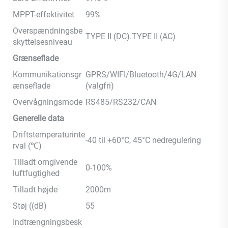
MPPT-effektivitet
99%
Overspændningsbe
TYPE II (DC).TYPE II (AC)
skyttelsesniveau
Grænseflade
Kommunikationsgr
GPRS/WIFI/Bluetooth/4G/LAN
ænseflade
(valgfri)
Overvågningsmode
RS485/RS232/CAN
Generelle data
Driftstemperaturinte
-40 til +60°C, 45°C nedregulering
rval (℃)
Tilladt omgivende
0-100%
luftfugtighed
Tilladt højde
2000m
Støj ((dB)
55
Indtrængningsbesk