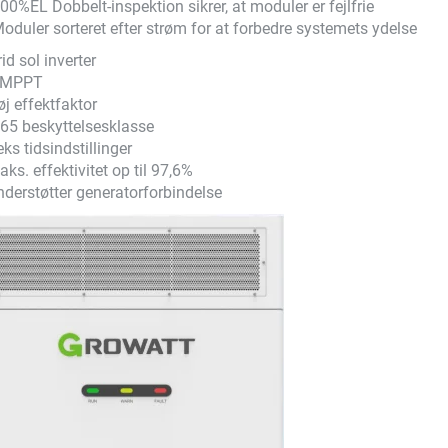
00%EL Dobbelt-inspektion sikrer, at moduler er fejlfrie
oduler sorteret efter strøm for at forbedre systemets ydelse
id sol inverter
2 MPPT
øj effektfaktor
P65 beskyttelsesklasse
eks tidsindstillinger
aks. effektivitet op til 97,6%
nderstøtter generatorforbindelse