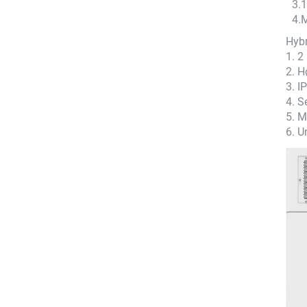
3.1
4.M
Hybr
1. 
2. H
3. I
4. S
5. M
6. U