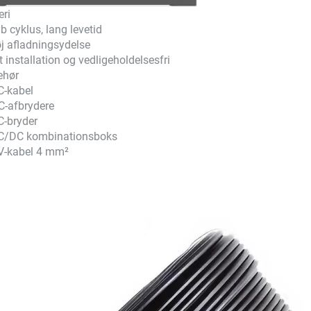
eri
b cyklus, lang levetid
j afladningsydelse
t installation og vedligeholdelsesfri
ehør
C-kabel
C-afbrydere
C-bryder
AC/DC kombinationsboks
V-kabel 4 mm²