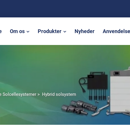
e
Om os
Produkter
Nyheder
Anvendels
le Solcellesystemer
>
Hybrid solsystem