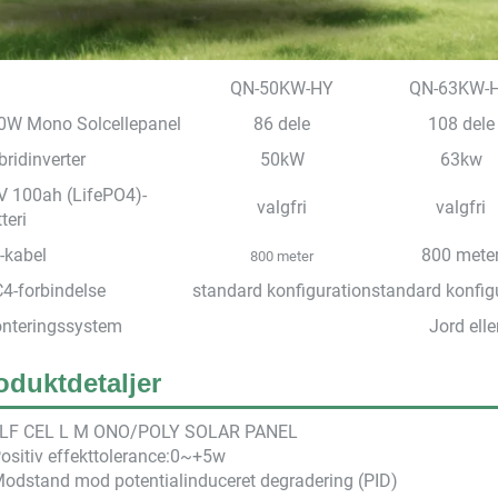
QN-50KW-HY
QN-63KW-
0W Mono Solcellepanel
86 dele
108 dele
ridinverter
50kW
63kw
V 100ah (LifePO4)-
valgfri
valgfri
teri
-kabel
800 mete
800 meter
4-forbindelse
standard konfiguration
standard konfig
nteringssystem
Jord elle
oduktdetaljer
LF CEL
L M
ONO/POLY SOLAR PANEL
ositiv effekttolerance:0~+5w
Modstand mod potentialinduceret degradering (PID)