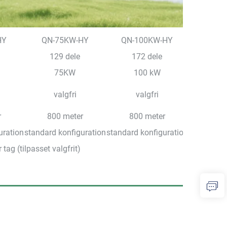
HY
QN-75KW-HY
QN-100KW-HY
129 dele
172 dele
75KW
100 kW
valgfri
valgfri
r
800 meter
800 meter
uration
standard konfiguration
standard konfiguration
r tag (tilpasset valgfrit)