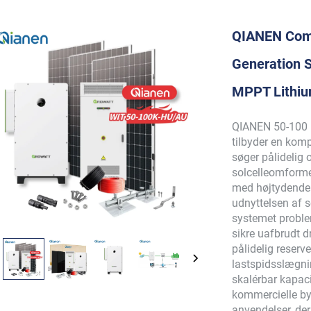
QIANEN Comm
Generation 
MPPT Lithiu
QIANEN 50-100 
tilbyder en komp
søger pålidelig 
solcelleomform
med højtydende 
udnyttelsen af s
systemet problem
sikre uafbrudt dr
pålidelig reser
lastspidsslægni
skalérbar kapaci
kommercielle byg
anvendelser, der