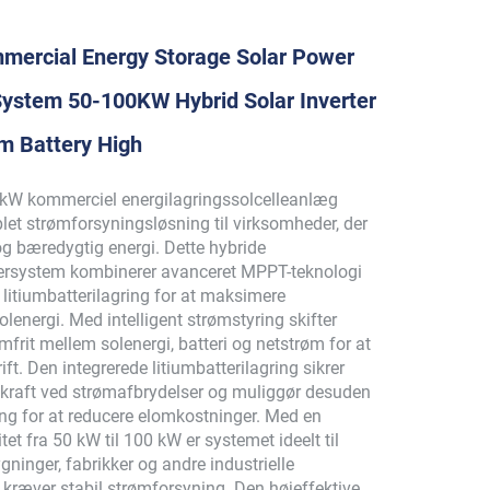
ercial Energy Storage Solar Power
System 50-100KW Hybrid Solar Inverter
m Battery High
kW kommerciel energilagringssolcelleanlæg
let strømforsyningsløsning til virksomheder, der
og bæredygtig energi. Dette hybride
ersystem kombinerer avanceret MPPT-teknologi
litiumbatterilagring for at maksimere
olenergi. Med intelligent strømstyring skifter
frit mellem solenergi, batteri og netstrøm for at
ift. Den integrerede litiumbatterilagring sikrer
vekraft ved strømafbrydelser og muliggør desuden
ng for at reducere elomkostninger. Med en
tet fra 50 kW til 100 kW er systemet ideelt til
ninger, fabrikker og andre industrielle
 kræver stabil strømforsyning. Den højeffektive