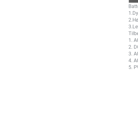
Batt
1.Dy
2.Hø
3.Le
Tilb
1. A
2. D
3. A
4. 
5. P