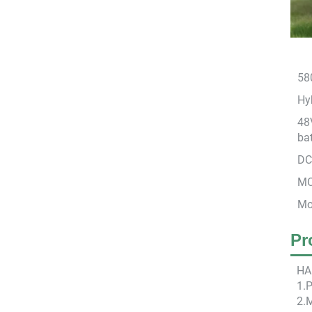
58
Hyb
48
bat
DC
MC
Mo
Pr
HA
1.P
2.