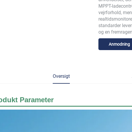
MPPT-ladecontro
vejrforhold, me
realtidsmonitore
standarder lever
og en fremragen
Anmodning
Oversigt
odukt
Parameter