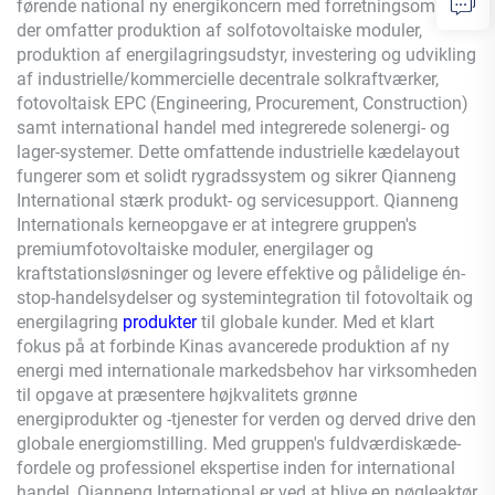
førende national ny energikoncern med forretningsområder,
der omfatter produktion af solfotovoltaiske moduler,
produktion af energilagringsudstyr, investering og udvikling
af industrielle/kommercielle decentrale solkraftværker,
fotovoltaisk EPC (Engineering, Procurement, Construction)
samt international handel med integrerede solenergi- og
lager-systemer. Dette omfattende industrielle kædelayout
fungerer som et solidt rygradssystem og sikrer
Qianneng
International stærk produkt- og servicesupport.
Qianneng
Internationals kerneopgave er at integrere gruppen's
premiumfotovoltaiske moduler, energilager og
kraftstationsløsninger og levere effektive og pålidelige én-
stop-handelsydelser og systemintegration til fotovoltaik og
energilagring
produkter
til globale kunder. Med et klart
fokus på at forbinde Kinas avancerede produktion af ny
energi med internationale markedsbehov har virksomheden
til opgave at præsentere højkvalitets grønne
energiprodukter og -tjenester for verden og derved drive den
globale energiomstilling. Med gruppen's fuldværdiskæde-
fordele og professionel ekspertise inden for international
handel,
Qianneng
International er ved at blive en nøgleaktør