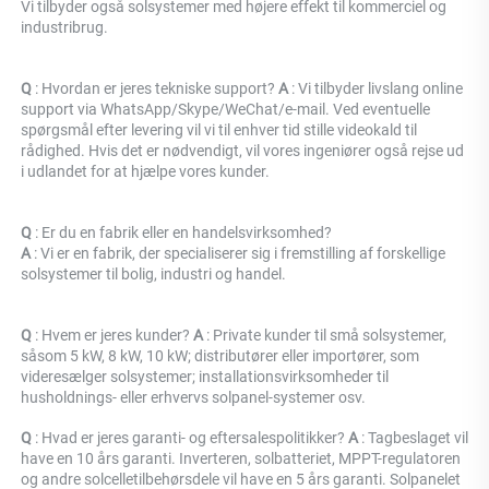
Vi tilbyder også solsystemer med højere effekt til kommerciel og 
industribrug. 
Q 
: Hvordan er jeres tekniske support? 
A 
: Vi tilbyder livslang online 
support via WhatsApp/Skype/WeChat/e-mail. Ved eventuelle 
spørgsmål efter levering vil vi til enhver tid stille videokald til 
rådighed. Hvis det er nødvendigt, vil vores ingeniører også rejse ud 
i udlandet for at hjælpe vores kunder. 
Q 
: Er du en fabrik eller en handelsvirksomhed? 
A 
: 
Vi er en fabrik, der specialiserer sig i fremstilling af forskellige 
solsystemer til bolig, industri og handel. 
Q 
: Hvem er jeres kunder? 
A 
: Private kunder til små solsystemer, 
såsom 5 kW, 8 kW, 10 kW; distributører eller importører, som 
videresælger solsystemer; installationsvirksomheder til 
husholdnings- eller erhvervs solpanel-systemer osv. 
Q 
: Hvad er jeres garanti- og eftersalespolitikker? 
A 
: Tagbeslaget vil 
have en 10 års garanti. Inverteren, solbatteriet, MPPT-regulatoren 
og andre solcelletilbehørsdele vil have en 5 års garanti. Solpanelet 