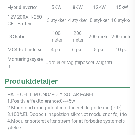
Hybridinverter
5KW
8KW
12KW
15kW
12V 200AH/250
3 stykker
4 stykker
8 stykker
10 stykker
GEL Batteri
100
200
DC-kabel
200 meter
200 meter
meter
meter
MC4-forbindelse
4 par
6 par
8 par
10 par
Monteringssyste
Jord eller tag (tilpasset valgfrit)
m
Produktdetaljer
HALF CEL
L M
ONO/POLY SOLAR PANEL
1.Positiv effekttolerance:0~+5w
2.Modstand mod potentialinduceret degradering (PID)
3.100%EL Dobbelt-inspektion sikrer, at moduler er fejlfrie
4.Moduler sorteret efter strøm for at forbedre systemets
ydelse