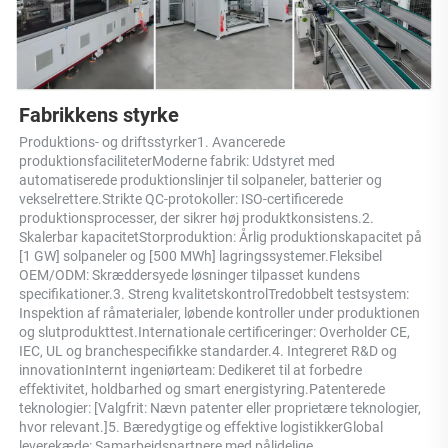
Fabrikkens styrke 
Produktions- og driftsstyrker1. Avancerede 
produktionsfaciliteterModerne fabrik: Udstyret med 
automatiserede produktionslinjer til solpaneler, batterier og 
vekselrettere.Strikte QC-protokoller: ISO-certificerede 
produktionsprocesser, der sikrer høj produktkonsistens.2. 
Skalerbar kapacitetStorproduktion: Årlig produktionskapacitet på 
[1 GW] solpaneler og [500 MWh] lagringssystemer.Fleksibel 
OEM/ODM: Skræddersyede løsninger tilpasset kundens 
specifikationer.3. Streng kvalitetskontrolTredobbelt testsystem: 
Inspektion af råmaterialer, løbende kontroller under produktionen 
og slutprodukttest.Internationale certificeringer: Overholder CE, 
IEC, UL og branchespecifikke standarder.4. Integreret R&D og 
innovationInternt ingeniørteam: Dedikeret til at forbedre 
effektivitet, holdbarhed og smart energistyring.Patenterede 
teknologier: [Valgfrit: Nævn patenter eller proprietære teknologier, 
hvor relevant.]5. Bæredygtige og effektive logistikkerGlobal 
leverekæde: Samarbejdspartnere med pålidelige 