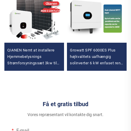
QIANEN Nemt at installere
Growatt SPF 6000ES Plus
Hjemmebelysnings
højkvalitets uafhængig
Strømforsyningssæt 3kw til
solinverter 6 kW enfaset ren
15kw On-Grid Polykrystallinsk
sinus uafhængig solinverter
Silicium Energisystemer med
MPPT Controller
Få et gratis tilbud
Vores repræsentant vil kontakte dig snart.
E-mail