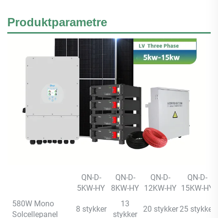
Produktparametre
QN-D-
QN-D-
QN-D-
QN-D-
5KW-HY
8KW-HY
12KW-HY
15KW-HY
580W Mono
13
8 stykker
20 stykker
25 stykker
Solcellepanel
stykker