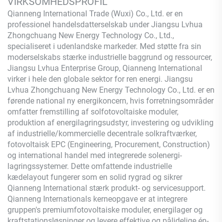
VIRKSOMHEDSPROFIL
Qianneng International Trade (Wuxi) Co., Ltd.
er en
professionel handelsdatterselskab under Jiangsu Lvhua
Zhongchuang New Energy Technology Co., Ltd.,
specialiseret i udenlandske markeder. Med støtte fra sin
moderselskabs stærke industrielle baggrund og ressourcer,
Jiangsu Lvhua Enterprise Group,
Qianneng
International
virker i hele den globale sektor for ren energi. Jiangsu
Lvhua Zhongchuang New Energy Technology Co., Ltd. er en
førende national ny energikoncern, hvis forretningsområder
omfatter fremstilling af solfotovoltaiske moduler,
produktion af energilagringsudstyr, investering og udvikling
af industrielle/kommercielle decentrale solkraftværker,
fotovoltaisk EPC (Engineering, Procurement, Construction)
og international handel med integrerede solenergi-
lagringssystemer. Dette omfattende industrielle
kædelayout fungerer som en solid rygrad og sikrer
Qianneng
International stærk produkt- og servicesupport.
Qianneng
Internationals kerneopgave er at integrere
gruppen's premiumfotovoltaiske moduler, energilager og
kraftstationsløsninger og levere effektive og pålidelige én-