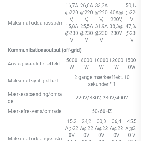
16,7A
26,6A
33,3A
50,1A
@220
@220
@220
40A@
@220
V,
V,
V,
220V,
V,
Maksimal udgangsstrøm
15,8A
25,5A
31,9A
38,3@
47,8A
@230
@230
@230
230V
@230
V
V
V
V
Kommunikationsoutput (off-grid)
5000
8000
10000
12000
15000
Anslagsværdi for effekt
W
W
W
W
0W
2 gange mærkeeffekt, 10
Maksimal synlig effekt
sekunder * 1
Mærkesspænding/områ
220V/380V, 230V/400V
de
Mærkefrekvens/område
50/60HZ
15,2
24,2
30,3
36,4
45,5
A@22
A@22
A@22
A@22
A@22
0V
0V
0V
0V
0 V
Maksimal udgangsstrøm