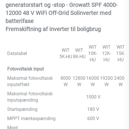
generatorstart og -stop · Growatt SPF 4000-
12000 48 V WiFi Off-Grid Solinverter med 
batterifase 
Fremskiftning af inverter til boligbrug 
WIT
WIT
WIT
WIT
WIT
Datatabel
10K-
12K-
15K-
5K-HU
8K-HU
HU
HU
HU
Fotovoltaisk input
Maksimal fotovoltaisk
8000
12800
16000
19200
24000
inputeffekt
W
W
W
W
W
Maksimal fotovoltaisk
1000 V
inputspænding
Startspænding
180 V
MPPT mærkespænding
600 V
Mppt