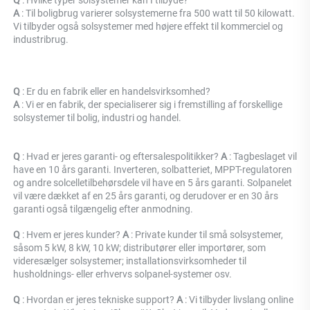
Q 
: Hvilke typer solsystemer kan I tilbyde? 
A 
: Til boligbrug varierer solsystemerne fra 500 watt til 50 kilowatt. 
Vi tilbyder også solsystemer med højere effekt til kommerciel og 
industribrug. 
Q 
: Er du en fabrik eller en handelsvirksomhed? 
A 
: 
Vi er en fabrik, der specialiserer sig i fremstilling af forskellige 
solsystemer til bolig, industri og handel. 
Q 
: Hvad er jeres garanti- og eftersalespolitikker? 
A 
: Tagbeslaget vil 
have en 10 års garanti. Inverteren, solbatteriet, MPPT-regulatoren 
og andre solcelletilbehørsdele vil have en 5 års garanti. Solpanelet 
vil være dækket af en 25 års garanti, og derudover er en 30 års 
garanti også tilgængelig efter anmodning. 
Q 
: Hvem er jeres kunder? 
A 
: Private kunder til små solsystemer, 
såsom 5 kW, 8 kW, 10 kW; distributører eller importører, som 
videresælger solsystemer; installationsvirksomheder til 
husholdnings- eller erhvervs solpanel-systemer osv. 
Q 
: Hvordan er jeres tekniske support? 
A 
: Vi tilbyder livslang online 