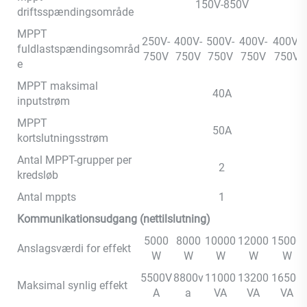
150V-850V
driftsspændingsområde
MPPT
250V-
400V-
500V-
400V-
400V-
fuldlastspændingsområd
750V
750V
750V
750V
750V
e
MPPT maksimal
40A
inputstrøm
MPPT
50A
kortslutningsstrøm
Antal MPPT-grupper per
2
kredsløb
Antal mppts
1
Kommunikationsudgang (nettilslutning)
5000
8000
10000
12000
15000
Anslagsværdi for effekt
W
W
W
W
W
5500V
8800v
11000
13200
16500
Maksimal synlig effekt
A
a
VA
VA
VA