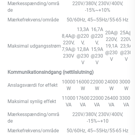
Mærkesspænding/områ
220V/380V, 230V/400V,
de
-15%~+10%
Mærkefrekvens/område
50/60Hz, 45~55Hz/55-65 Hz
13,3A
16,7A
20A@
25A@
8,4A@
@220
@220
220V,
220V,
220V,
V,
V,
Maksimal udgangsstrøm
19,1A
23,9A
7,9A@
12,8A
15,9A
@230
@230
230V
@230
@230
V
V
V
V
Kommunikationsindgang (nettilslutning)
10000
16000
22000
24000
30000
Anslagsværdi for effekt
W
W
W
W
W
11000
17600
22000
26400
33000
Maksimal synlig effekt
VA
VA
VA
VA
VA
Mærkesspænding/områ
220V/380V, 230V/400V,
de
-15%~+10
Mærkefrekvens/område
50/60Hz, 45~55Hz/55-65 Hz