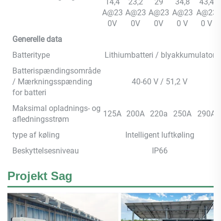
14,4
23,2
29
34,8
43,4
A@23
A@23
A@23
A@23
A@23
0V
0V
0V
0 V
0 V
Generelle data
Batteritype
Lithiumbatteri / blyakkumulator
Batterispændingsområde
/ Mærkningsspænding
40-60 V / 51,2 V
for batteri
Maksimal opladnings- og
125A
200A
220a
250A
290A
afledningsstrøm
type af køling
Intelligent luftkøling
Beskyttelsesniveau
IP66
Projekt Sag