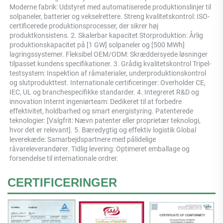
Moderne fabrik: Udstyret med automatiserede produktionslinjer til 
solpaneler, batterier og vekselrettere. Streng kvalitetskontrol: ISO-
certificerede produktionsprocesser, der sikrer høj 
produktkonsistens. 2. Skalerbar kapacitet Storproduktion: Årlig 
produktionskapacitet på [1 GW] solpaneler og [500 MWh] 
lagringssystemer. Fleksibel OEM/ODM: Skræddersyede løsninger 
tilpasset kundens specifikationer. 3. Grådig kvalitetskontrol Tripel-
testsystem: Inspektion af råmaterialer, underproduktionskontrol 
og slutprodukttest. Internationale certificeringer: Overholder CE, 
IEC, UL og branchespecifikke standarder. 4. Integreret R&D og 
innovation Internt ingeniørteam: Dedikeret til at forbedre 
effektivitet, holdbarhed og smart energistyring. Patenterede 
teknologier: [Valgfrit: Nævn patenter eller proprietær teknologi, 
hvor det er relevant]. 5. Bæredygtig og effektiv logistik Global 
leverekæde: Samarbejdspartnere med pålidelige 
råvareleverandører. Tidlig levering: Optimeret emballage og 
forsendelse til internationale ordrer. 
CERTIFICERINGER