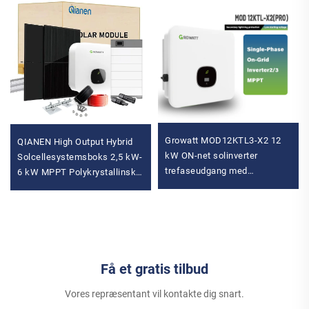
Growatt MOD12KTL3-X2 12
QIANEN High Output Hybrid
kW ON-net solinverter
Solcellesystemsboks 2,5 kW-
trefaseudgang med
6 kW MPPT Polykrystallinsk
enkeltfase 400 V MPPT-
Siliciumsol til Hjemmebrug
controller Wi-Fi-
Blysyre
kommunikation
Få et gratis tilbud
Vores repræsentant vil kontakte dig snart.