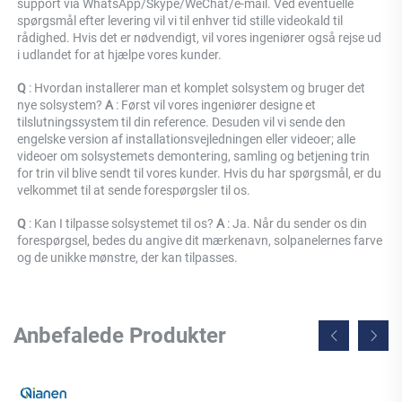
support via WhatsApp/Skype/WeChat/e-mail. Ved eventuelle 
spørgsmål efter levering vil vi til enhver tid stille videokald til 
rådighed. Hvis det er nødvendigt, vil vores ingeniører også rejse ud 
i udlandet for at hjælpe vores kunder. 
Q 
: Hvordan installerer man et komplet solsystem og bruger det 
nye solsystem? 
A 
: Først vil vores ingeniører designe et 
tilslutningssystem til din reference. Desuden vil vi sende den 
engelske version af installationsvejledningen eller videoer; alle 
videoer om solsystemets demontering, samling og betjening trin 
for trin vil blive sendt til vores kunder. Hvis du har spørgsmål, er du 
velkommet til at sende forespørgsler til os. 
Q 
: Kan I tilpasse solsystemet til os? 
A 
: Ja. Når du sender os din 
forespørgsel, bedes du angive dit mærkenavn, solpanelernes farve 
og de unikke mønstre, der kan tilpasses. 
Anbefalede Produkter