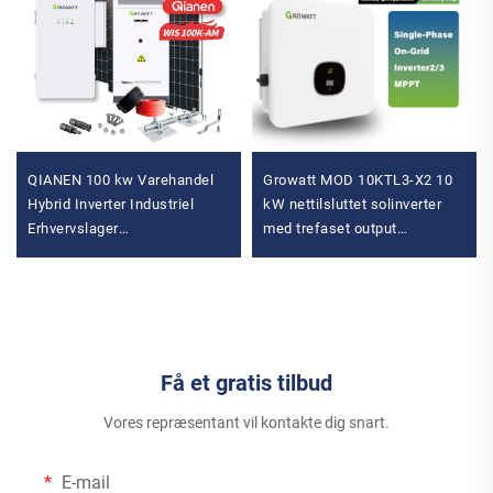
QIANEN 100 kw Varehandel
Growatt MOD 10KTL3-X2 10
Hybrid Inverter Industriel
kW nettilsluttet solinverter
Erhvervslager
med trefaset output
Energilagringssystem Litium-
solbatteriinverter
ion Batteri
Energilagringssystem
Få et gratis tilbud
Vores repræsentant vil kontakte dig snart.
E-mail