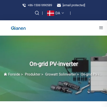
+86-15061890589
[email protected]
DA
On-grid PV-inverter
Forside
>
Produkter
>
Growatt Solinverter
>
On-grid PV-inverter