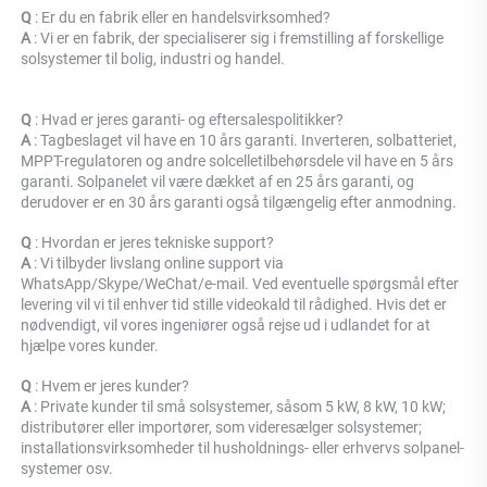
Q 
: Er du en fabrik eller en handelsvirksomhed? 
A 
: 
Vi er en fabrik, der specialiserer sig i fremstilling af forskellige 
solsystemer til bolig, industri og handel. 
Q 
: Hvad er jeres garanti- og eftersalespolitikker? 
A 
: Tagbeslaget vil have en 10 års garanti. Inverteren, solbatteriet, 
MPPT-regulatoren og andre solcelletilbehørsdele vil have en 5 års 
garanti. Solpanelet vil være dækket af en 25 års garanti, og 
derudover er en 30 års garanti også tilgængelig efter anmodning. 
Q 
: Hvordan er jeres tekniske support? 
A 
: Vi tilbyder livslang online support via 
WhatsApp/Skype/WeChat/e-mail. Ved eventuelle spørgsmål efter 
levering vil vi til enhver tid stille videokald til rådighed. Hvis det er 
nødvendigt, vil vores ingeniører også rejse ud i udlandet for at 
hjælpe vores kunder. 
Q 
: Hvem er jeres kunder? 
A 
: Private kunder til små solsystemer, såsom 5 kW, 8 kW, 10 kW; 
distributører eller importører, som videresælger solsystemer; 
installationsvirksomheder til husholdnings- eller erhvervs solpanel-
systemer osv. 