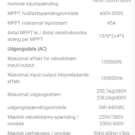
180V-1000V/600V
nominel inputspænding
MPPT fuldlastspændingsområde
600V-850V
MPPT maksimal inputstrøm
45A
Antal MPPT'er / Antal serieforbundne
10/6*2+4*3
streng per MPPT
Udgangsdata (AC)
Maksimal effekt for vekselstrøm
150000W
input/output
Maksimal input/output tilsyneladende
165000VA
effekt
250,7A@380V
Maksimal udgangsstrøm
238,2A@400V
udgangsspændingsområde
340-440VAC
Mærket vekselstrøms-spænding /
220V/380V-
område
230V/400V
Mærket netfrekvens / område
50Hz,60Hz/±5Hz