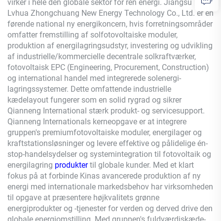
virker i hele den globale sektor for ren energi. Jiangsu
Lvhua Zhongchuang New Energy Technology Co., Ltd. er en
førende national ny energikoncern, hvis forretningsområder
omfatter fremstilling af solfotovoltaiske moduler,
produktion af energilagringsudstyr, investering og udvikling
af industrielle/kommercielle decentrale solkraftværker,
fotovoltaisk EPC (Engineering, Procurement, Construction)
og international handel med integrerede solenergi-
lagringssystemer. Dette omfattende industrielle
kædelayout fungerer som en solid rygrad og sikrer
Qianneng
International stærk produkt- og servicesupport.
Qianneng
Internationals kerneopgave er at integrere
gruppen's premiumfotovoltaiske moduler, energilager og
kraftstationsløsninger og levere effektive og pålidelige én-
stop-handelsydelser og systemintegration til fotovoltaik og
energilagring
produkter
til globale kunder. Med et klart
fokus på at forbinde Kinas avancerede produktion af ny
energi med internationale markedsbehov har virksomheden
til opgave at præsentere højkvalitets grønne
energiprodukter og -tjenester for verden og derved drive den
globale energiomstilling. Med gruppen's fuldværdiskæde-