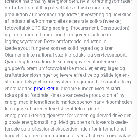
førende national ny energikoncern, hvis forretningsområder
omfatter fremstilling af solfotovoltaiske moduler,
produktion af energilagringsudstyr, investering og udvikling
af industrielle/kommercielle decentrale solkraftværker,
fotovoltaisk EPC (Engineering, Procurement, Construction)
og international handel med integrerede solenergi-
lagringssystemer. Dette omfattende industrielle
kædelayout fungerer som en solid rygrad og sikrer
Qianneng
International stærk produkt- og servicesupport.
Qianneng
Internationals kerneopgave er at integrere
gruppen's premiumfotovoltaiske moduler, energilager og
kraftstationsløsninger og levere effektive og pålidelige én-
stop-handelsydelser og systemintegration til fotovoltaik og
energilagring
produkter
til globale kunder. Med et klart
fokus på at forbinde Kinas avancerede produktion af ny
energi med internationale markedsbehov har virksomheden
til opgave at præsentere højkvalitets grønne
energiprodukter og -tjenester for verden og derved drive den
globale energiomstilling. Med gruppen's fuldværdiskæde-
fordele og professionel ekspertise inden for international
handel,
Qianneng
International er ved at blive en nøgleaktør