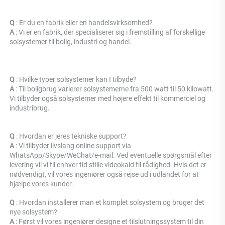
Q 
: Er du en fabrik eller en handelsvirksomhed? 
A 
: 
Vi er en fabrik, der specialiserer sig i fremstilling af forskellige 
solsystemer til bolig, industri og handel. 
Q 
: Hvilke typer solsystemer kan I tilbyde? 
A 
: Til boligbrug varierer solsystemerne fra 500 watt til 50 kilowatt. 
Vi tilbyder også solsystemer med højere effekt til kommerciel og 
industribrug. 
Q 
: Hvordan er jeres tekniske support? 
A 
: Vi tilbyder livslang online support via 
WhatsApp/Skype/WeChat/e-mail. Ved eventuelle spørgsmål efter 
levering vil vi til enhver tid stille videokald til rådighed. Hvis det er 
nødvendigt, vil vores ingeniører også rejse ud i udlandet for at 
hjælpe vores kunder. 
Q 
: Hvordan installerer man et komplet solsystem og bruger det 
nye solsystem? 
A 
: Først vil vores ingeniører designe et tilslutningssystem til din 