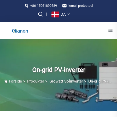
+86-15061890589
[email protected]
DA
On-grid PV-inverter
Forside
>
Produkter
>
Growatt Solinverter
>
On-grid PV-inverter