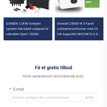
QIANEN 1,2KW komplet
Growatt 25000 W 3-faset
system fleksibelt solpanel til
solstrømsomformer med 25
udendørs hjem 1200W
kW kapacitet MID25KTL3-X2
inverter MPPT
Wechselrichter Solbatteri-
monokrystallinsk mono til
omformer
balkon
Få et gratis tilbud
Vores repræsentant vil kontakte dig snart.
E-mail
0/100