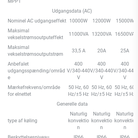
MPPT
Udgangsdata (AC)
Nominel AC udgangseffekt
10000W
12000W
15000W
Maksimal
11000VA
13200VA
16500VA
vekselstrømsoutputeffekt
Maksimal
33,5 A
20A
25A
vekselstrømsoutputstrøm
Anbefalet
400
400
400
udgangsspænding/områd
V/340-440
V/340-440
V/340-440
e
V
V
V
Mærkefrekvens/område
50 Hz, 60
50 Hz, 60
50 Hz, 60
for elnettet
Hz/±5 Hz
Hz/±5 Hz
Hz/±5 Hz
Generelle data
Naturlig
Naturlig
Naturlig
type af køling
konvektio
konvektio
konvektio
n
n
n
Beskyttelsesniveau
IP66
IP66
IP66