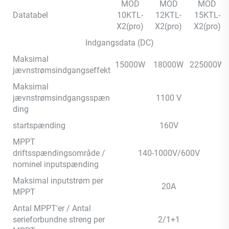
MOD
MOD
MOD
Datatabel
10KTL-
12KTL-
15KTL-
X2(pro)
X2(pro)
X2(pro)
Indgangsdata (DC)
Maksimal
15000W
18000W
225000W
jævnstrømsindgangseffekt
Maksimal
jævnstrømsindgangsspæn
1100 V
ding
startspænding
160V
MPPT
driftsspændingsområde /
140-1000V/600V
nominel inputspænding
Maksimal inputstrøm per
20A
MPPT
Antal MPPT'er / Antal
serieforbundne streng per
2/1+1