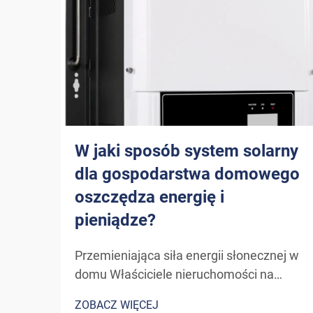
W jaki sposób system solarny
dla gospodarstwa domowego
oszczędza energię i
pieniądze?
Przemieniająca siła energii słonecznej w
domu Właściciele nieruchomości na
całym świecie coraz częściej sięgają po
ZOBACZ WIĘCEJ
energię słoneczną jako zrównoważone i