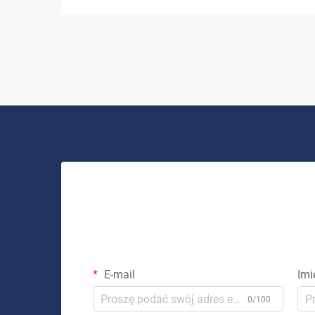
opłacalne rozwiązanie energetyczne.
System solarny do użytku domowego to
coś więcej niż tylko inwestycja w...
E-mail
Imi
0/100