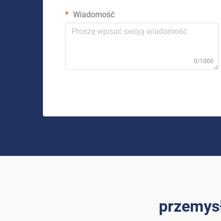
Wiadomość
0/1000
przemys