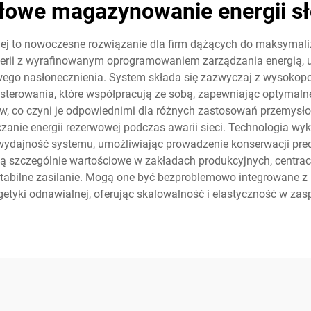
łowe magazynowanie energii sł
 to nowoczesne rozwiązanie dla firm dążących do maksymalizac
erii z wyrafinowanym oprogramowaniem zarządzania energią, 
ego nasłonecznienia. System składa się zazwyczaj z wysokopo
terowania, które współpracują ze sobą, zapewniając optymaln
w, co czyni je odpowiednimi dla różnych zastosowań przemysło
zanie energii rezerwowej podczas awarii sieci. Technologia wyko
az wydajność systemu, umożliwiając prowadzenie konserwacji pr
ą szczególnie wartościowe w zakładach produkcyjnych, centra
abilne zasilanie. Mogą one być bezproblemowo integrowane z i
etyki odnawialnej, oferując skalowalność i elastyczność w zas