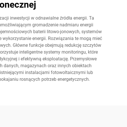
onecznej
ji inwestycji w odnawialne źródła energii. Ta
umożliwiającym gromadzenie nadmiaru energii
jemnościowych baterii litowo-jonowych, systemów
e wykorzystanie energii. Rozwiązania te mogą mieć
wych. Główne funkcje obejmują redukcję szczytów
rzystuje inteligentne systemy monitoringu, które
edykcyjnej i efektywną eksploatację. Przemysłowe
ch danych, magazynach oraz innych obiektach
stniejącymi instalacjami fotowoltaicznymi lub
pokajaniu rosnących potrzeb energetycznych.