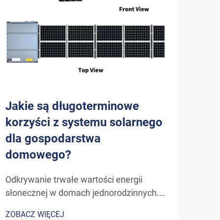
Jakie są długoterminowe
Jak
korzyści z systemu solarnego
sol
dla gospodarstwa
efe
domowego?
go
Odkrywanie trwałe wartości energii
Zroz
słonecznej w domach jednorodzinnych.
sola
W miarę jak właściciele nieruchomości
odna
ZOBACZ WIĘCEJ
ZOBA
coraz częściej poszukują
syst