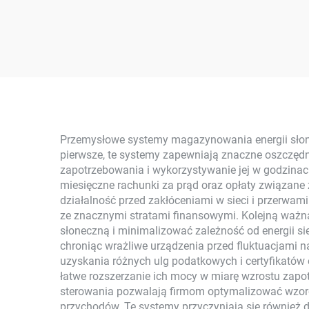
zastosowań domowych
Sło
Łatwy montaż 3 kW do
15 kW Systemy
Mo
Energetyczne On-Grid z
Pane
Krzemu
Kon
Polikrystalicznego z
Uż
kontrolerem MPPT
Przemysłowe systemy magazynowania energii słonecz
pierwsze, te systemy zapewniają znaczne oszczęd
zapotrzebowania i wykorzystywanie jej w godzinac
miesięczne rachunki za prąd oraz opłaty związane
działalność przed zakłóceniami w sieci i przerwam
ze znacznymi stratami finansowymi. Kolejną ważn
słoneczną i minimalizować zależność od energii si
chroniąc wrażliwe urządzenia przed fluktuacjami n
uzyskania różnych ulg podatkowych i certyfikatów
łatwe rozszerzanie ich mocy w miarę wzrostu zap
sterowania pozwalają firmom optymalizować wzorc
przychodów. Te systemy przyczyniają się również d