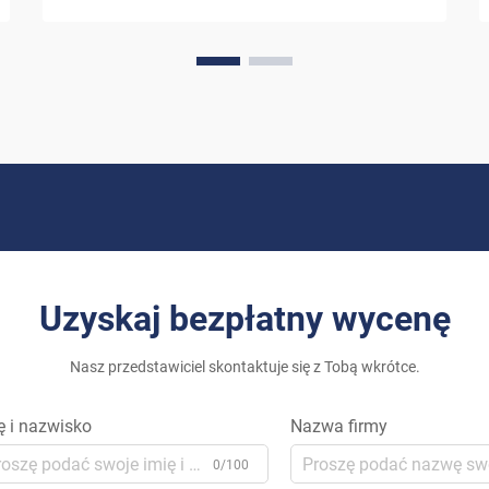
sposób, w jaki myślimy o zasilaniu
naszych domów. System fotowoltaiczny
przeznaczony do użytku domowego stał
się coraz bardziej zaawansowany,
oferując właścicielom możliwość
wykorzystania potencjału...
Uzyskaj bezpłatny wycenę
Nasz przedstawiciel skontaktuje się z Tobą wkrótce.
ę i nazwisko
Nazwa firmy
0/100