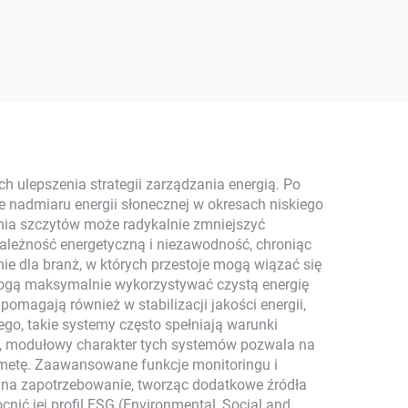
wy
Energetyczny
MPPT
Fotowoltaiczny Komplet
Panel
Plug-and-Play
do
Monokrystaliczny
owych
Krzemionkowy
y
Balkonowy Inwerter
2.5KW Moc Solarna
 ulepszenia strategii zarządzania energią. Po
nadmiaru energii słonecznej w okresach niskiego
MPPT
ania szczytów może radykalnie zmniejszyć
ależność energetyczną i niezawodność, chroniąc
e dla branż, w których przestoje mogą wiązać się
mogą maksymalnie wykorzystywać czystą energię
omagają również w stabilizacji jakości energii,
ego, takie systemy często spełniają warunki
wo, modułowy charakter tych systemów pozwala na
 metę. Zaawansowane funkcje monitoringu i
 na zapotrzebowanie, tworząc dodatkowe źródła
ić jej profil ESG (Environmental, Social and