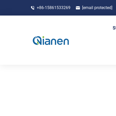
+86-15861533269
[email protected]
S