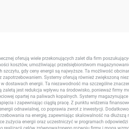
necznej On-Grid 8
Mikroinwertero
kW-15 kW z
System Solarny 
nokrystalicznymi
Polikrystaliczny 
lami Słonecznymi z
Krzemionkowy 
trolerem MPPT do
Elektrowni Balkon
ycia Domowego
System Solarn
nej oferują wiele przekonujących zalet dla firm poszukujących
ności kosztów, umożliwiając przedsiębiorstwom magazynowanie 
h szczytu, gdy ceny energii są najwyższe. Ta możliwość obcin
 z zapotrzebowaniem. Systemy oferują również zwiększoną niez
i w dostawach energii. Ta niezawodność ma szczególne znaczeni
ą zaletą jest redukcja wpływu na środowisko, ponieważ firmy 
eciowej opartej na paliwach kopalnych. Systemy magazynujące p
apięcia i zapewniając ciągłą pracę. Z punktu widzenia finansow
 energii odnawialnej, co poprawia zwrot z inwestycji. Dodatko
otrzebowania na energię, zapewniając skalowalność na dłuższą
e zużycia energii oraz uczestniczyć w programach odpowiedzi
o realizacji celów zrównoważonego rozwoju firmy i mogą wzmocn