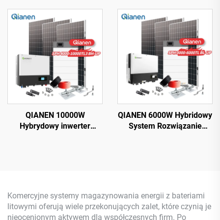
Monokrystaliczny krzem z
Montażu Paneli
technologią MPPT
Słonecznych Na Dachu,
Magazyn Energii Dla
Zastosowań Domowych
QIANEN 10000W
QIANEN 6000W Hybridowy
Hybrydowy inwerter
System Rozwiązanie
System magazynowania
Domowy Monokrystaliczny
energii słonecznej z 4KW-
Panel Fotowoltaiczny
10KW Polikrystaliczny
3KW-6KW Inwerter
krzem litowy MPPT do
Hybrydowy Jonowo-
użytku domowego
Ołowiowy MPPT
Komercyjne systemy magazynowania energii z bateriami
litowymi oferują wiele przekonujących zalet, które czynią je
nieocenionym aktywem dla współczesnych firm. Po