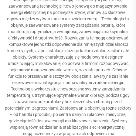
zaawansowaną technologię litowo-jonową do magazynowania
energii elektrycznej na późniejsze użycie, stanowiąc kluczowe
ogniwo między wytwarzaniem a zużyciem energii. Technologia ta
obejmuje zaawansowane systemy zarządzania baterią, które
monitorują i optymalizują wydajność, zapewniając maksymalną
efektywność i długotrwałość. Rozwiązania te mogą obejmować
kompaktowe jednostki odpowiednie dla mniejszych działalności
komercyjnych, aż po instalacje dużego kalibru zdolne zasilać całe
obiekty. Systemy charakteryzują się modułowym designem
umożliwiającym skalowanie, co pozwala firmom rozbudowywać
pojemność magazynowania w miarę wzrostu potrzeb. Główne
funkcje to przesuwanie szczytów obciążenia, awaryjne zasilanie
rezerwowe oraz integracja z odnawialnymi źródłami energii.
Technologia wykorzystuje nowoczesne systemy zarządzania
temperaturą, utrzymujące optymalne warunki pracy, podczas gdy
zaawansowane protokoły bezpieczeństwa chronią przed
potencjalnymi zagrożeniami. Zastosowania obejmują różne sektory
– od handlu i produkcji po centra danych i placówki medyczne,
gdzie ciągłość dostaw energii ma kluczowe znaczenie. Systemy
wspierają również działania stabilizacyjne sieci energetycznej i
mogą uczestniczyć w programach odpowiedzi na