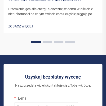
Przemieniająca siła energii słonecznej w domu Właściciele
nieruchomości na całym świecie coraz częściej sięgają po
energię słoneczną jako zrównoważone i opłacalne
rozwiązanie energetyczne. System solarny do użytku
ZOBACZ WIĘCEJ
domowego to coś więcej niż tylko inwestycja w...
Uzyskaj bezpłatny wycenę
Nasz przedstawiciel skontaktuje się z Tobą wkrótce.
E-mail