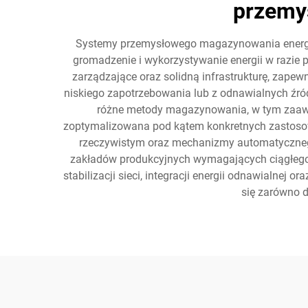
przemy
Systemy przemysłowego magazynowania energii
gromadzenie i wykorzystywanie energii w razie 
zarządzające oraz solidną infrastrukturę, zap
niskiego zapotrzebowania lub z odnawialnych źró
różne metody magazynowania, w tym zaawans
zoptymalizowana pod kątem konkretnych zastosow
rzeczywistym oraz mechanizmy automatycznego 
zakładów produkcyjnych wymagających ciągłego za
stabilizacji sieci, integracji energii odnawialne
się zarówno d