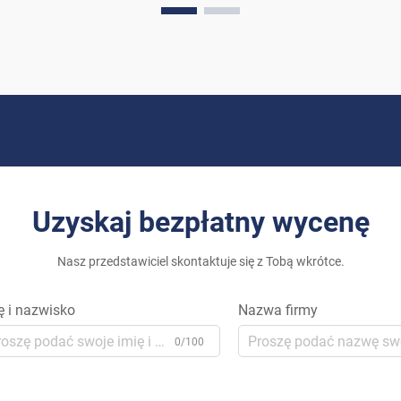
coraz bardziej zrównoważonych
alternatyw dla tradycyjnych źródeł
energii...
Uzyskaj bezpłatny wycenę
Nasz przedstawiciel skontaktuje się z Tobą wkrótce.
ę i nazwisko
Nazwa firmy
0/100