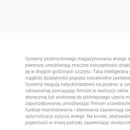
Domu, Komplet Do
Słon
Montażu Paneli
8000
Słonecznych Na Dachu,
Bater
Magazyn Energii Dla
Pan
Zastosowań Domowych
d
Systemy przemysłowego magazynowania energii ofer
pierwsze, umożliwiają znaczne oszczędności dzięk
jej w drogich godzinach szczytu. Taka inteligentn
ciągłość działalności poprzez niezawodne zasilanie
Systemy reagują natychmiastowo na przerwy w zasil
odnawialnej, pomagając firmom w realizacji celó
słonecznej lub wiatrowej do późniejszego użycia ma
zapotrzebowanie, umożliwiając firmom uczestnict
funkcje monitorowania i sterowania zapewniają ce
optymalizacji zużycia energii. Na koniec, skalowa
pojemność w miarę potrzeb, zapewniając elastyczno