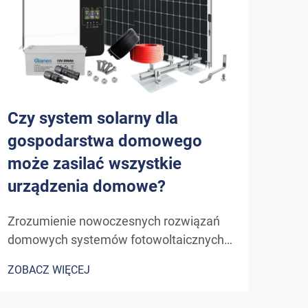
Czy system solarny dla
Jak
gospodarstwa domowego
sol
może zasilać wszystkie
efe
urządzenia domowe?
go
Zrozumienie nowoczesnych rozwiązań
Zroz
domowych systemów fotowoltaicznych.
sola
Ewolucja technologii solarnych dla
odna
ZOBACZ WIĘCEJ
ZOBA
zastosowań mieszkaniowych zmieniła
syst
sposób, w jaki myślimy o zasilaniu
kluc