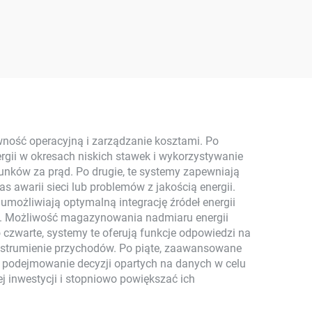
wy
Energetyczny
MPPT
Fotowoltaiczny Komplet
Panel
Plug-and-Play
do
Monokrystaliczny
owych
Krzemionkowy
y
Balkonowy Inwerter
2.5KW Moc Solarna
ność operacyjną i zarządzanie kosztami. Po
gii w okresach niskich stawek i wykorzystywanie
MPPT
unków za prąd. Po drugie, te systemy zapewniają
 awarii sieci lub problemów z jakością energii.
umożliwiają optymalną integrację źródeł energii
la. Możliwość magazynowania nadmiaru energii
 czwarte, systemy te oferują funkcje odpowiedzi na
 strumienie przychodów. Po piąte, zaawansowane
c podejmowanie decyzji opartych na danych w celu
j inwestycji i stopniowo powiększać ich