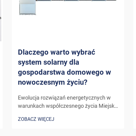
Dlaczego warto wybrać
system solarny dla
gospodarstwa domowego w
nowoczesnym życiu?
Ewolucja rozwiązań energetycznych w
warunkach współczesnego życia Miejski
krajobraz zużycia energii doznał
ZOBACZ WIĘCEJ
ostatnimi laty znaczącej przemiany. W
miarę jak właściciele domów szukają