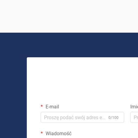
System solarny do użytku domowego to
coś więcej niż tylko inwestycja w...
E-mail
Imi
0/100
Wiadomość