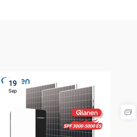
19
1
Sep
Se