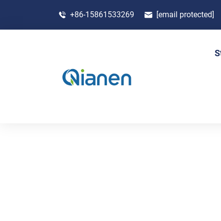
+86-15861533269
[email protected]
S