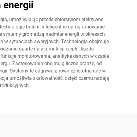
energii
ią, umożliwiając przedsiębiorstwom efektywne
echnologie baterii, inteligentne oprogramowanie
te systemy gromadzą nadmiar energii w okresach
ub w sytuacjach awaryjnych. Technologia obejmuje
iązania oparte na akumulacji ciepła, każda
unkcje monitorowania, analitykę danych w czasie
rgii. Zastosowania obejmują liczne branże, od
gii. Systemy te odgrywają również istotną rolę w
rukcja umożliwia skalowalność, dzięki czemu nadają
produkcyjnych.