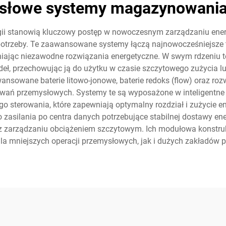
słowe systemy magazynowania 
 stanowią kluczowy postęp w nowoczesnym zarządzaniu energ
potrzeby. Te zaawansowane systemy łączą najnowocześniejsze t
ewniając niezawodne rozwiązania energetyczne. W swym rdzeniu 
deł, przechowując ją do użytku w czasie szczytowego zużycia l
owane baterie litowo-jonowe, baterie redoks (flow) oraz rozw
ań przemysłowych. Systemy te są wyposażone w inteligentne f
sterowania, które zapewniają optymalny rozdział i zużycie ene
silania po centra danych potrzebujące stabilnej dostawy ener
j oraz zarządzaniu obciążeniem szczytowym. Ich modułowa konst
la mniejszych operacji przemysłowych, jak i dużych zakładów 