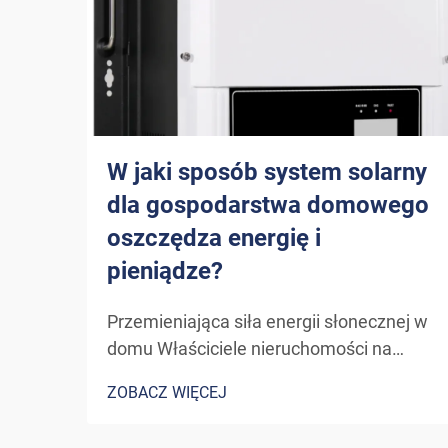
W jaki sposób system solarny
dla gospodarstwa domowego
oszczędza energię i
pieniądze?
Przemieniająca siła energii słonecznej w
domu Właściciele nieruchomości na
całym świecie coraz częściej sięgają po
ZOBACZ WIĘCEJ
energię słoneczną jako zrównoważone i
opłacalne rozwiązanie energetyczne.