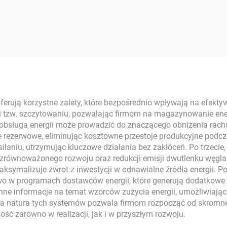
eczny 3 kW-10 kW
Mikroinwertero
 Wat Magazynujący
System Solarny 
ie Polikrystaliczne
Polikrystaliczny 
ele PV do użytku
Krzemionkowy 
omowego MPPT
Elektrowni Balkon
System Solarn
ują korzystne zalety, które bezpośrednio wpływają na efektyw
i tzw. szczytowaniu, pozwalając firmom na magazynowanie ener
a obsługa energii może prowadzić do znaczącego obniżenia rach
 rezerwowe, eliminując kosztowne przestoje produkcyjne podczas
aniu, utrzymując kluczowe działania bez zakłóceń. Po trzecie, 
w zrównoważonego rozwoju oraz redukcji emisji dwutlenku węg
ksymalizuje zwrot z inwestycji w odnawialne źródła energii. Po
wo w programach dostawców energii, które generują dodatkowe
nne informacje na temat wzorców zużycia energii, umożliwiają
lna natura tych systemów pozwala firmom rozpocząć od skromne
ść zarówno w realizacji, jak i w przyszłym rozwoju.