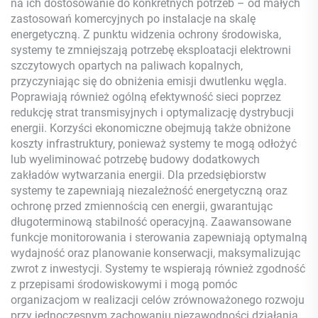
na ich dostosowanie do konkretnych potrzeb – od małych
zastosowań komercyjnych po instalacje na skalę
energetyczną. Z punktu widzenia ochrony środowiska,
systemy te zmniejszają potrzebę eksploatacji elektrowni
szczytowych opartych na paliwach kopalnych,
przyczyniając się do obniżenia emisji dwutlenku węgla.
Poprawiają również ogólną efektywność sieci poprzez
redukcję strat transmisyjnych i optymalizację dystrybucji
energii. Korzyści ekonomiczne obejmują także obniżone
koszty infrastruktury, ponieważ systemy te mogą odłożyć
lub wyeliminować potrzebę budowy dodatkowych
zakładów wytwarzania energii. Dla przedsiębiorstw
systemy te zapewniają niezależność energetyczną oraz
ochronę przed zmiennością cen energii, gwarantując
długoterminową stabilność operacyjną. Zaawansowane
funkcje monitorowania i sterowania zapewniają optymalną
wydajność oraz planowanie konserwacji, maksymalizując
zwrot z inwestycji. Systemy te wspierają również zgodność
z przepisami środowiskowymi i mogą pomóc
organizacjom w realizacji celów zrównoważonego rozwoju
przy jednoczesnym zachowaniu niezawodności działania.