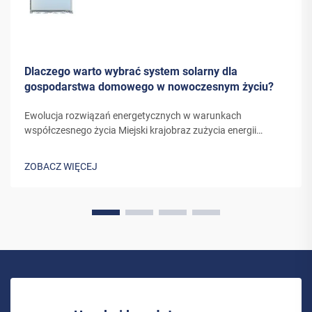
Dlaczego warto wybrać system solarny dla
gospodarstwa domowego w nowoczesnym życiu?
Ewolucja rozwiązań energetycznych w warunkach
współczesnego życia Miejski krajobraz zużycia energii
doznał ostatnimi laty znaczącej przemiany. W miarę jak
właściciele domów szukają coraz bardziej zrównoważonych
ZOBACZ WIĘCEJ
alternatyw dla tradycyjnych źródeł energii...