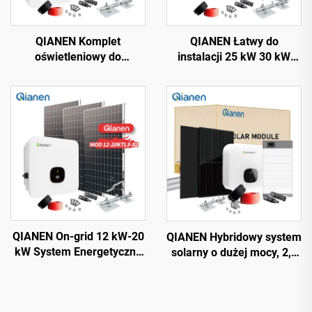
QIANEN Komplet
QIANEN Łatwy do
oświetleniowy do
instalacji 25 kW 30 kW
zastosowań domowych
Kompletny Domowy
Łatwy montaż 3 kW do 15
System Paneli
kW Systemy Energetyczne
Słonecznych On-Grid
On-Grid z Krzemu
Monokrystalicznych z
Polikrystalicznego z
Regulatorem MPPT
kontrolerem MPPT
QIANEN On-grid 12 kW-20
QIANEN Hybridowy system
kW System Energetyczny
solarny o dużej mocy, 2,5
Solarnej Energii
kW–6 kW, MPPT z
Kompletny Komplet Z
polikrystalicznego krzemu,
Inwerterem, Panel
do użytku domowego, z