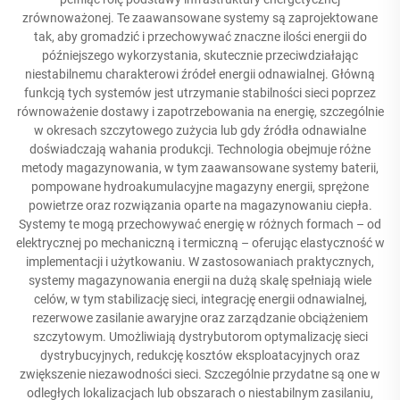
zrównoważonej. Te zaawansowane systemy są zaprojektowane
tak, aby gromadzić i przechowywać znaczne ilości energii do
późniejszego wykorzystania, skutecznie przeciwdziałając
niestabilnemu charakterowi źródeł energii odnawialnej. Główną
funkcją tych systemów jest utrzymanie stabilności sieci poprzez
równoważenie dostawy i zapotrzebowania na energię, szczególnie
w okresach szczytowego zużycia lub gdy źródła odnawialne
doświadczają wahania produkcji. Technologia obejmuje różne
metody magazynowania, w tym zaawansowane systemy baterii,
pompowane hydroakumulacyjne magazyny energii, sprężone
powietrze oraz rozwiązania oparte na magazynowaniu ciepła.
Systemy te mogą przechowywać energię w różnych formach – od
elektrycznej po mechaniczną i termiczną – oferując elastyczność w
implementacji i użytkowaniu. W zastosowaniach praktycznych,
systemy magazynowania energii na dużą skalę spełniają wiele
celów, w tym stabilizację sieci, integrację energii odnawialnej,
rezerwowe zasilanie awaryjne oraz zarządzanie obciążeniem
szczytowym. Umożliwiają dystrybutorom optymalizację sieci
dystrybucyjnych, redukcję kosztów eksploatacyjnych oraz
zwiększenie niezawodności sieci. Szczególnie przydatne są one w
odległych lokalizacjach lub obszarach o niestabilnym zasilaniu,