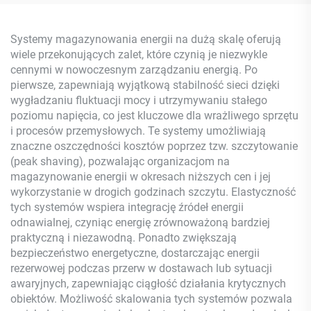
Słoneczny Z Polikryształu
akumulatorem kwasowo-
Krzemu Dla Zastosowań
ołowiowym
Domowych
Systemy magazynowania energii na dużą skalę oferują
wiele przekonujących zalet, które czynią je niezwykle
cennymi w nowoczesnym zarządzaniu energią. Po
pierwsze, zapewniają wyjątkową stabilność sieci dzięki
wygładzaniu fluktuacji mocy i utrzymywaniu stałego
poziomu napięcia, co jest kluczowe dla wrażliwego sprzętu
i procesów przemysłowych. Te systemy umożliwiają
znaczne oszczędności kosztów poprzez tzw. szczytowanie
(peak shaving), pozwalając organizacjom na
magazynowanie energii w okresach niższych cen i jej
wykorzystanie w drogich godzinach szczytu. Elastyczność
tych systemów wspiera integrację źródeł energii
odnawialnej, czyniąc energię zrównoważoną bardziej
praktyczną i niezawodną. Ponadto zwiększają
bezpieczeństwo energetyczne, dostarczając energii
rezerwowej podczas przerw w dostawach lub sytuacji
awaryjnych, zapewniając ciągłość działania krytycznych
obiektów. Możliwość skalowania tych systemów pozwala