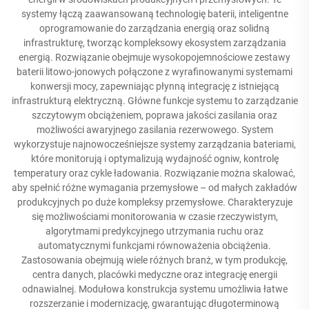
systemy łączą zaawansowaną technologię baterii, inteligentne
oprogramowanie do zarządzania energią oraz solidną
infrastrukturę, tworząc kompleksowy ekosystem zarządzania
energią. Rozwiązanie obejmuje wysokopojemnościowe zestawy
baterii litowo-jonowych połączone z wyrafinowanymi systemami
konwersji mocy, zapewniając płynną integrację z istniejącą
infrastrukturą elektryczną. Główne funkcje systemu to zarządzanie
szczytowym obciążeniem, poprawa jakości zasilania oraz
możliwości awaryjnego zasilania rezerwowego. System
wykorzystuje najnowocześniejsze systemy zarządzania bateriami,
które monitorują i optymalizują wydajność ogniw, kontrolę
temperatury oraz cykle ładowania. Rozwiązanie można skalować,
aby spełnić różne wymagania przemysłowe – od małych zakładów
produkcyjnych po duże kompleksy przemysłowe. Charakteryzuje
się możliwościami monitorowania w czasie rzeczywistym,
algorytmami predykcyjnego utrzymania ruchu oraz
automatycznymi funkcjami równoważenia obciążenia.
Zastosowania obejmują wiele różnych branż, w tym produkcję,
centra danych, placówki medyczne oraz integrację energii
odnawialnej. Modułowa konstrukcja systemu umożliwia łatwe
rozszerzanie i modernizację, gwarantując długoterminową