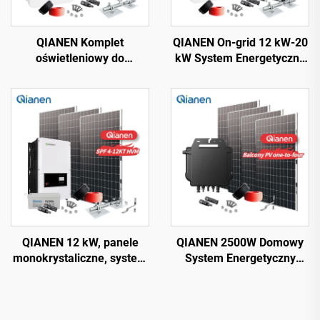
QIANEN Komplet
QIANEN On-grid 12 kW-20
oświetleniowy do
kW System Energetyczny
zastosowań domowych
Solarnej Energii
Łatwy montaż 3 kW do 15
Kompletny Komplet Z
kW Systemy Energetyczne
Inwerterem, Panel
On-Grid z Krzemu
Słoneczny Z Polikryształu
Polikrystalicznego z
Krzemu Dla Zastosowań
kontrolerem MPPT
Domowych
QIANEN 12 kW, panele
QIANEN 2500W Domowy
monokrystaliczne, system
System Energetyczny
off-grid z akumulatorem
Fotowoltaiczny Komplet
litowo-jonowym i
Plug-and-Play
kwasowo-ołowiowym,
Monokrystaliczny