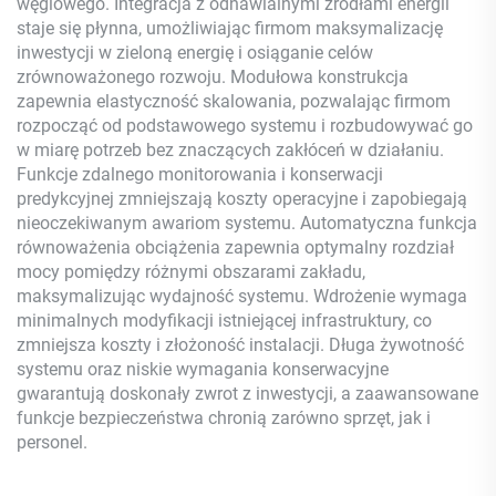
węglowego. Integracja z odnawialnymi źródłami energii
staje się płynna, umożliwiając firmom maksymalizację
inwestycji w zieloną energię i osiąganie celów
zrównoważonego rozwoju. Modułowa konstrukcja
zapewnia elastyczność skalowania, pozwalając firmom
rozpocząć od podstawowego systemu i rozbudowywać go
w miarę potrzeb bez znaczących zakłóceń w działaniu.
Funkcje zdalnego monitorowania i konserwacji
predykcyjnej zmniejszają koszty operacyjne i zapobiegają
nieoczekiwanym awariom systemu. Automatyczna funkcja
równoważenia obciążenia zapewnia optymalny rozdział
mocy pomiędzy różnymi obszarami zakładu,
maksymalizując wydajność systemu. Wdrożenie wymaga
minimalnych modyfikacji istniejącej infrastruktury, co
zmniejsza koszty i złożoność instalacji. Długa żywotność
systemu oraz niskie wymagania konserwacyjne
gwarantują doskonały zwrot z inwestycji, a zaawansowane
funkcje bezpieczeństwa chronią zarówno sprzęt, jak i
personel.