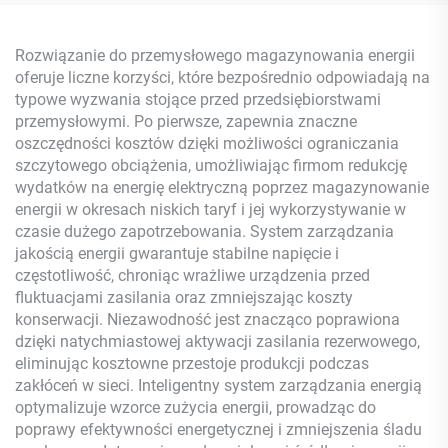
nowość w sprzedaży,
Krzemionkowy Balkonowy
system energii
Inwerter 2.5KW Moc
odnawialnej do domu,
Solarna MPPT
Rozwiązanie do przemysłowego magazynowania energii
panel MPPT
oferuje liczne korzyści, które bezpośrednio odpowiadają na
typowe wyzwania stojące przed przedsiębiorstwami
przemysłowymi. Po pierwsze, zapewnia znaczne
oszczędności kosztów dzięki możliwości ograniczania
szczytowego obciążenia, umożliwiając firmom redukcję
wydatków na energię elektryczną poprzez magazynowanie
energii w okresach niskich taryf i jej wykorzystywanie w
czasie dużego zapotrzebowania. System zarządzania
jakością energii gwarantuje stabilne napięcie i
częstotliwość, chroniąc wrażliwe urządzenia przed
fluktuacjami zasilania oraz zmniejszając koszty
konserwacji. Niezawodność jest znacząco poprawiona
dzięki natychmiastowej aktywacji zasilania rezerwowego,
eliminując kosztowne przestoje produkcji podczas
zakłóceń w sieci. Inteligentny system zarządzania energią
optymalizuje wzorce zużycia energii, prowadząc do
poprawy efektywności energetycznej i zmniejszenia śladu