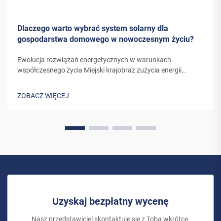
Dlaczego warto wybrać system solarny dla
gospodarstwa domowego w nowoczesnym życiu?
Ewolucja rozwiązań energetycznych w warunkach
współczesnego życia Miejski krajobraz zużycia energii
doznał ostatnimi laty znaczącej przemiany. W miarę jak
właściciele domów szukają coraz bardziej zrównoważonych
ZOBACZ WIĘCEJ
alternatyw dla tradycyjnych źródeł energii...
Uzyskaj bezpłatny wycenę
Nasz przedstawiciel skontaktuje się z Tobą wkrótce.