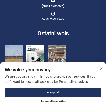
[email protected]
Czas: 9.00-16.00
Ostatni wpis
We value your privacy
We use cookies and similar tools to provide our services. If you
don't want to accept all cookies, click Personalize cookies.
Prawa autorskie © 2025 Qianneng International Trade (Wuxi) Sp. z o.o.
Accept all
Wszelkie prawa zastrzeżone. -
Polityka prywatności
Personalize cookies
O Nas
Skontaktuj się z nami