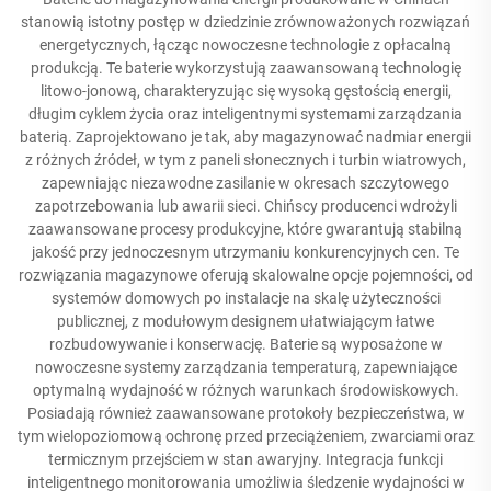
stanowią istotny postęp w dziedzinie zrównoważonych rozwiązań
energetycznych, łącząc nowoczesne technologie z opłacalną
produkcją. Te baterie wykorzystują zaawansowaną technologię
litowo-jonową, charakteryzując się wysoką gęstością energii,
długim cyklem życia oraz inteligentnymi systemami zarządzania
baterią. Zaprojektowano je tak, aby magazynować nadmiar energii
z różnych źródeł, w tym z paneli słonecznych i turbin wiatrowych,
zapewniając niezawodne zasilanie w okresach szczytowego
zapotrzebowania lub awarii sieci. Chińscy producenci wdrożyli
zaawansowane procesy produkcyjne, które gwarantują stabilną
jakość przy jednoczesnym utrzymaniu konkurencyjnych cen. Te
rozwiązania magazynowe oferują skalowalne opcje pojemności, od
systemów domowych po instalacje na skalę użyteczności
publicznej, z modułowym designem ułatwiającym łatwe
rozbudowywanie i konserwację. Baterie są wyposażone w
nowoczesne systemy zarządzania temperaturą, zapewniające
optymalną wydajność w różnych warunkach środowiskowych.
Posiadają również zaawansowane protokoły bezpieczeństwa, w
tym wielopoziomową ochronę przed przeciążeniem, zwarciami oraz
termicznym przejściem w stan awaryjny. Integracja funkcji
inteligentnego monitorowania umożliwia śledzenie wydajności w