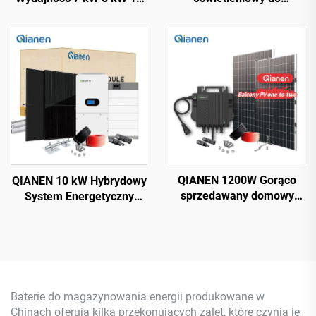
kW 12 kW On-Grid
zastosowań domowych
Polikrystaliczny Panel
Łatwy montaż 3 kW do 15
Słoneczny z Regulatorem
kW Systemy Energetyczne
MPPT System Zasilania
On-Grid z Krzemu
Słonecznego Dla Domu
Polikrystalicznego z
kontrolerem MPPT
QIANEN 1200W Gorąco
QIANEN 10 kW Hybrydowy
sprzedawany domowy
System Energetyczny
system solarny Balkonowy
Słonecznej z bezpłatnym
fotowoltaiczny regulator
projektem Bateria Litowa i
MPPT z polikrystalicznym
MPPT do użytku
krzemem i
domowego z hybrydowym
monokrystalicznym
falownikiem
krzemem
Baterie do magazynowania energii produkowane w
Chinach oferują kilka przekonujących zalet, które czynią je