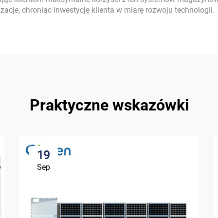
zacje, chroniąc inwestycję klienta w miarę rozwoju technologii.
Praktyczne wskazówki
19
Sep