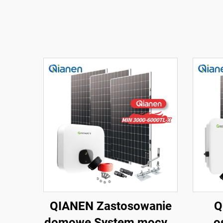
QIANEN Zastosowanie
Q
domowe System mocy 3
o