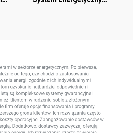
id 8
Słoneczny 3 kW-10 kW
8000 Wat Magazynujący
ymi
Baterie Polikrystaliczne
ymi z
Panele PV do użytku
T do
domowego MPPT
ego
nerami w sektorze energetycznym. Po pierwsze,
eżnie od tego, czy chodzi o zastosowania
ania energii zgodnie z ich indywidualnymi
ntom uzyskanie najbardziej odpowiednich i
aletą są kompleksowe systemy gwarancyjne i
nież klientom w radzeniu sobie z złożonymi
e firm oferuje opcje finansowania i programy
erszego grona klientów. Ich rozwiązania często
ć koszty operacyjne. Zaangażowanie dostawców w
energią. Dodatkowo, dostawcy zazwyczaj oferują
ia energii. Ich rozwiązania często zawierają