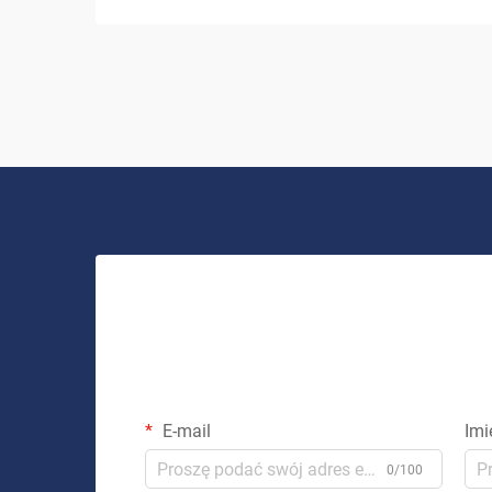
energię słoneczną jako zrównoważone i
opłacalne rozwiązanie energetyczne.
System solarny do użytku domowego to
coś więcej niż tylko inwestycja w...
E-mail
Imi
0/100