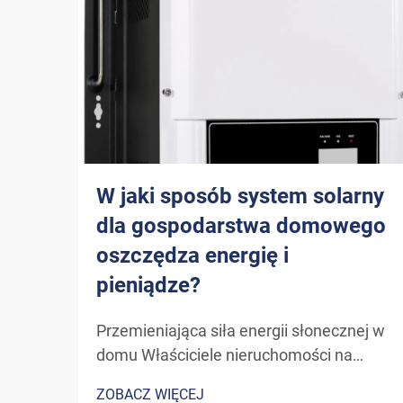
W jaki sposób system solarny
dla gospodarstwa domowego
oszczędza energię i
pieniądze?
Przemieniająca siła energii słonecznej w
domu Właściciele nieruchomości na
całym świecie coraz częściej sięgają po
ZOBACZ WIĘCEJ