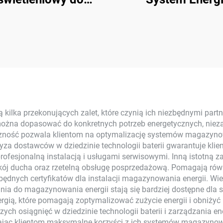
tosowań domowych
Słonecznej On-Gr
wy montaż 3 kW do
kW-15 kW z
15 kW Systemy
Monokrystaliczn
getyczne On-Grid z
Panelami Słoneczn
Krzemu
Kontrolerem MPP
ikrystalicznego z
Użycia Domow
ntrolerem MPPT
 kilka przekonujących zalet, które czynią ich niezbędnymi part
ożna dopasować do konkretnych potrzeb energetycznych, niezal
zność pozwala klientom na optymalizację systemów magazynow
za dostawców w dziedzinie technologii baterii gwarantuje klie
fesjonalną instalacją i usługami serwisowymi. Inną istotną z
okój ducha oraz rzetelną obsługę posprzedażową. Pomagają rów
dnych certyfikatów dla instalacji magazynowania energii. Wiel
a do magazynowania energii stają się bardziej dostępne dla sz
ią, które pomagają zoptymalizować zużycie energii i obniży
zych osiągnięć w dziedzinie technologii baterii i zarządzania 
iając klientom maksymalne korzyści z ich systemów magazynowan