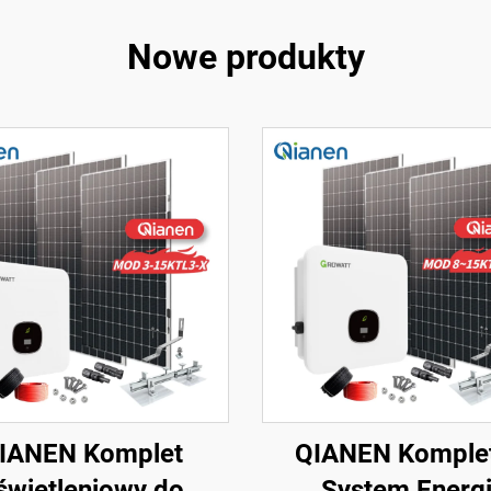
Nowe produkty
IANEN Komplet
QIANEN Komple
świetleniowy do
System Energi