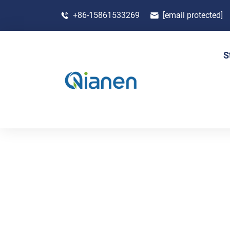
+86-15861533269
[email protected]
S