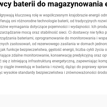
wcy baterii do magazynowania e
grywają kluczową rolę w współczesnym krajobrazie energii od
ferują oni różnorodne technologie baterii, od tradycyjnych r
ać różne wymagania dotyczące pojemności i wydajności. Ich pr
rządzanie mocą oraz stabilność sieci. Ci dostawcy nie tylko pro
ządzania bateriami, oprogramowanie do monitorowania i wspar
nych zastosowań, od rezerwowego zasilania w domach jednoro
jak funkcje bezpieczeństwa, gęstość energii, liczba cykli życi
liwiające zdalne monitorowanie, konserwację predykcyjną oraz o
się z istniejącą infrastrukturą energetyczną, zapewniając komp
cy ciągle inwestują w badania i rozwój, dążąc do poprawy sprawno
ąc wysokie standardy bezpieczeństwa i zrównoważoności środo