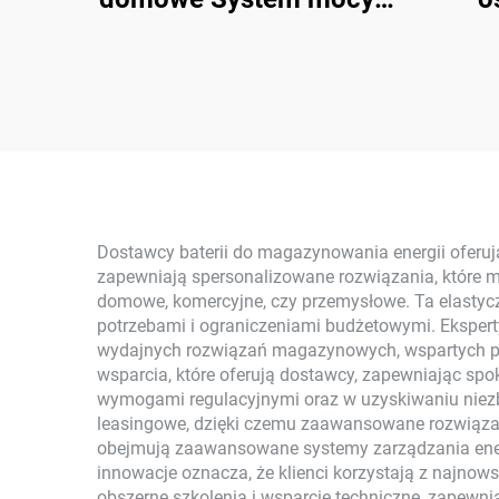
kW-6 kW
zas
Monokrystaliczny krzem
Łat
z technologią MPPT
Ener
Pol
ko
Dostawcy baterii do magazynowania energii oferują
zapewniają spersonalizowane rozwiązania, które m
domowe, komercyjne, czy przemysłowe. Ta elastyc
potrzebami i ograniczeniami budżetowymi. Eksperty
wydajnych rozwiązań magazynowych, wspartych pro
wsparcia, które oferują dostawcy, zapewniając sp
wymogami regulacyjnymi oraz w uzyskiwaniu niezbę
leasingowe, dzięki czemu zaawansowane rozwiązani
obejmują zaawansowane systemy zarządzania energ
innowacje oznacza, że klienci korzystają z najnows
obszerne szkolenia i wsparcie techniczne, zapewn