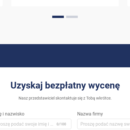
ostatnimi laty znaczącej przemiany. W
miarę jak właściciele domów szukają
coraz bardziej zrównoważonych
alternatyw dla tradycyjnych źródeł
energii...
Uzyskaj bezpłatny wycenę
Nasz przedstawiciel skontaktuje się z Tobą wkrótce.
ę i nazwisko
Nazwa firmy
0/100