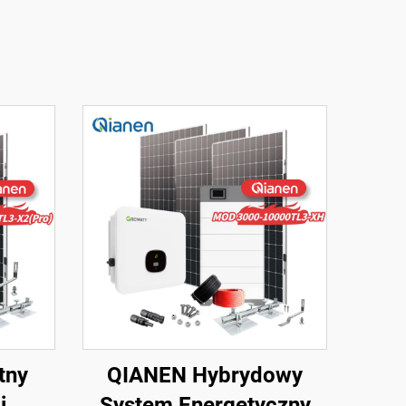
tny
QIANEN Hybrydowy
i
System Energetyczny