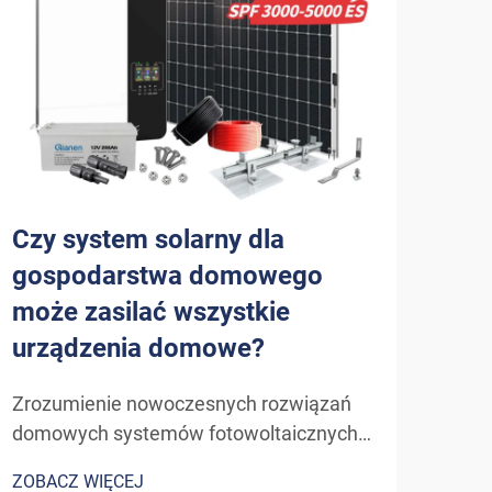
Czy system solarny dla
Jak
gospodarstwa domowego
sol
może zasilać wszystkie
efe
urządzenia domowe?
go
Zrozumienie nowoczesnych rozwiązań
Zroz
domowych systemów fotowoltaicznych.
sola
Ewolucja technologii solarnych dla
odna
ZOBACZ WIĘCEJ
ZOBA