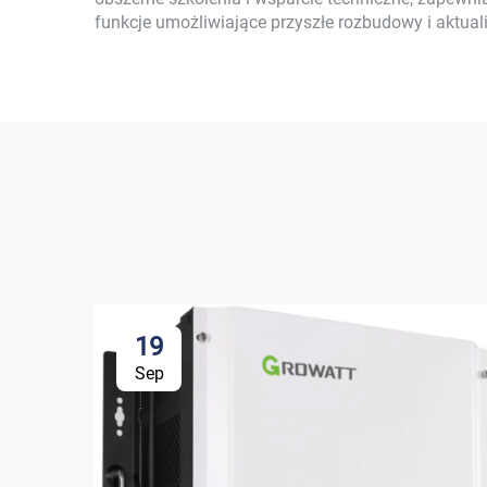
funkcje umożliwiające przyszłe rozbudowy i aktuali
19
Sep