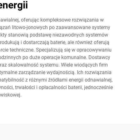
nergii
nawialnej, oferując kompleksowe rozwiązania w
ozwiązań litowo-jonowych po zaawansowane systemy
odukty stanowią podstawę niezawodnych systemów
dukują i dostarczają baterie, ale również oferują
cie techniczne. Specjalizują się w opracowywaniu
dzinnych po duże operacje komunalne. Dostawcy
a oraz skalowalność systemu. Wiele wiodących firm
ptymalne zarządzanie wydajnością. Ich rozwiązania
atybilność z różnymi źródłami energii odnawialnej,
ści, trwałości i opłacalności baterii, jednocześnie
wiskowej.