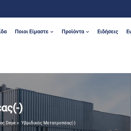
ίδα
Ποιοι Είμαστε
Προϊόντα
Ειδήσεις
Ε
ας(-)
ας Deye
>
Υβριδικός Μετατροπέας(-)