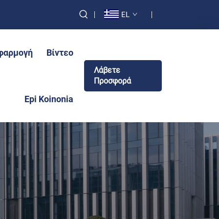
EL
φαρμογή
Βίντεο
Λάβετε
Προσφορά
Epi Koinonia