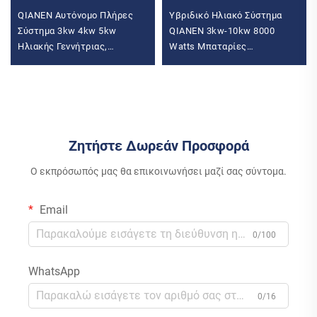
QIANEN Αυτόνομο Πλήρες
Υβριδικό Ηλιακό Σύστημα
Σύστημα 3kw 4kw 5kw
QIANEN 3kw-10kw 8000
Ηλιακής Γεννήτριας,
Watts Μπαταρίες
πολυκρυσταλλικό πάνελ
Αποθήκευσης
πυριτίου, σύστημα ηλιακής
Πολυκρυσταλλικές
ενέργειας MPPT για οικιακή
Πλακέτες Pv για Οικιακή
χρήση
Χρήση MPPT
Ζητήστε Δωρεάν Προσφορά
Ο εκπρόσωπός μας θα επικοινωνήσει μαζί σας σύντομα.
Email
0/100
WhatsApp
0/16