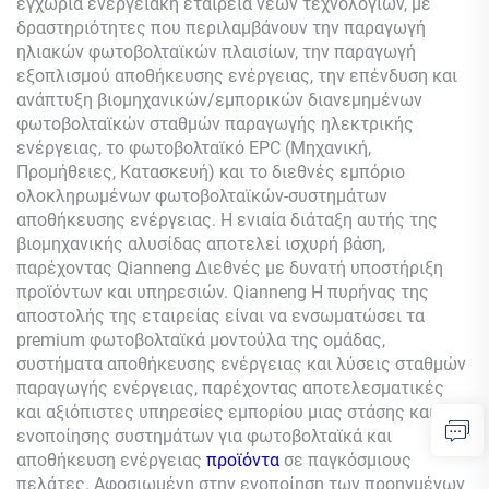
εγχώρια ενεργειακή εταιρεία νέων τεχνολογιών, με
δραστηριότητες που περιλαμβάνουν την παραγωγή
ηλιακών φωτοβολταϊκών πλαισίων, την παραγωγή
εξοπλισμού αποθήκευσης ενέργειας, την επένδυση και
ανάπτυξη βιομηχανικών/εμπορικών διανεμημένων
φωτοβολταϊκών σταθμών παραγωγής ηλεκτρικής
ενέργειας, το φωτοβολταϊκό EPC (Μηχανική,
Προμήθειες, Κατασκευή) και το διεθνές εμπόριο
ολοκληρωμένων φωτοβολταϊκών-συστημάτων
αποθήκευσης ενέργειας. Η ενιαία διάταξη αυτής της
βιομηχανικής αλυσίδας αποτελεί ισχυρή βάση,
παρέχοντας
Qianneng
Διεθνές με δυνατή υποστήριξη
προϊόντων και υπηρεσιών.
Qianneng
Η πυρήνας της
αποστολής της εταιρείας είναι να ενσωματώσει τα
premium φωτοβολταϊκά μοντούλα της ομάδας,
συστήματα αποθήκευσης ενέργειας και λύσεις σταθμών
παραγωγής ενέργειας, παρέχοντας αποτελεσματικές
και αξιόπιστες υπηρεσίες εμπορίου μιας στάσης και
ενοποίησης συστημάτων για φωτοβολταϊκά και
αποθήκευση ενέργειας
προϊόντα
σε παγκόσμιους
πελάτες. Αφοσιωμένη στην ενοποίηση των προηγμένων