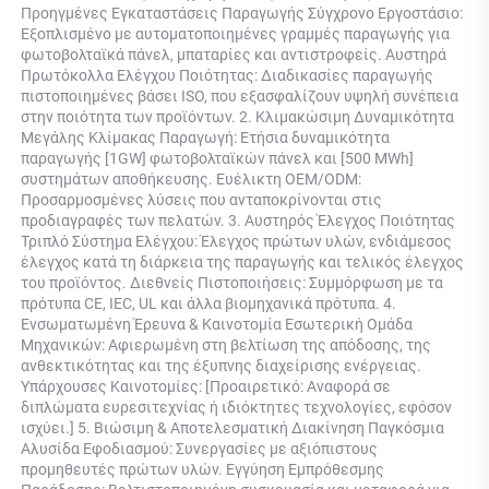
Προηγμένες Εγκαταστάσεις Παραγωγής Σύγχρονο Εργοστάσιο: 
Εξοπλισμένο με αυτοματοποιημένες γραμμές παραγωγής για 
φωτοβολταϊκά πάνελ, μπαταρίες και αντιστροφείς. Αυστηρά 
Πρωτόκολλα Ελέγχου Ποιότητας: Διαδικασίες παραγωγής 
πιστοποιημένες βάσει ISO, που εξασφαλίζουν υψηλή συνέπεια 
στην ποιότητα των προϊόντων. 2. Κλιμακώσιμη Δυναμικότητα 
Μεγάλης Κλίμακας Παραγωγή: Ετήσια δυναμικότητα 
παραγωγής [1GW] φωτοβολταϊκών πάνελ και [500 MWh] 
συστημάτων αποθήκευσης. Ευέλικτη OEM/ODM: 
Προσαρμοσμένες λύσεις που ανταποκρίνονται στις 
προδιαγραφές των πελατών. 3. Αυστηρός Έλεγχος Ποιότητας 
Τριπλό Σύστημα Ελέγχου: Έλεγχος πρώτων υλών, ενδιάμεσος 
έλεγχος κατά τη διάρκεια της παραγωγής και τελικός έλεγχος 
του προϊόντος. Διεθνείς Πιστοποιήσεις: Συμμόρφωση με τα 
πρότυπα CE, IEC, UL και άλλα βιομηχανικά πρότυπα. 4. 
Ενσωματωμένη Έρευνα & Καινοτομία Εσωτερική Ομάδα 
Μηχανικών: Αφιερωμένη στη βελτίωση της απόδοσης, της 
ανθεκτικότητας και της έξυπνης διαχείρισης ενέργειας. 
Υπάρχουσες Καινοτομίες: [Προαιρετικό: Αναφορά σε 
διπλώματα ευρεσιτεχνίας ή ιδιόκτητες τεχνολογίες, εφόσον 
ισχύει.] 5. Βιώσιμη & Αποτελεσματική Διακίνηση Παγκόσμια 
Αλυσίδα Εφοδιασμού: Συνεργασίες με αξιόπιστους 
προμηθευτές πρώτων υλών. Εγγύηση Εμπρόθεσμης 