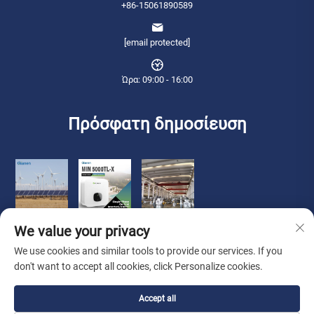
+86-15061890589
[email protected]
Ώρα: 09:00 - 16:00
Πρόσφατη δημοσίευση
We value your privacy
We use cookies and similar tools to provide our services. If you
don't want to accept all cookies, click Personalize cookies.
Πνευματικά δικαιώματα © 2026 Qianneng International Trade (wuxi) Co.,
Accept all
Ltd. Διατηρούνται όλα τα δικαιώματα. -
Πολιτική Απορρήτου