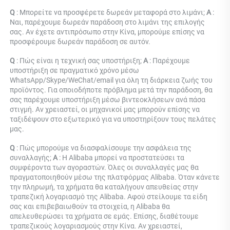
Q 
: Μπορείτε να προσφέρετε δωρεάν μεταφορά στο λιμάνι; 
Α 
: 
Ναι, παρέχουμε δωρεάν παράδοση στο λιμάνι της επιλογής 
σας. Αν έχετε αντιπρόσωπο στην Κίνα, μπορούμε επίσης να 
προσφέρουμε δωρεάν παράδοση σε αυτόν. 
Q 
: Πώς είναι η τεχνική σας υποστήριξη; 
Α 
: Παρέχουμε 
υποστήριξη σε πραγματικό χρόνο μέσω 
WhatsApp/Skype/WeChat/email για όλη τη διάρκεια ζωής του 
προϊόντος. Για οποιοδήποτε πρόβλημα μετά την παράδοση, θα 
σας παρέχουμε υποστήριξη μέσω βιντεοκλήσεων ανά πάσα 
στιγμή. Αν χρειαστεί, οι μηχανικοί μας μπορούν επίσης να 
ταξιδέψουν στο εξωτερικό για να υποστηρίξουν τους πελάτες 
μας. 
Q 
: Πώς μπορούμε να διασφαλίσουμε την ασφάλεια της 
συναλλαγής; 
Α 
: Η Alibaba μπορεί να προστατεύσει τα 
συμφέροντα των αγοραστών. Όλες οι συναλλαγές μας θα 
πραγματοποιηθούν μέσω της πλατφόρμας Alibaba. Όταν κάνετε 
την πληρωμή, τα χρήματα θα καταλήγουν απευθείας στην 
τραπεζική λογαριασμό της Alibaba. Αφού στείλουμε τα είδη 
σας και επιβεβαιωθούν τα στοιχεία, η Alibaba θα 
απελευθερώσει τα χρήματα σε εμάς. Επίσης, διαθέτουμε 
τραπεζικούς λογαριασμούς στην Κίνα. Αν χρειαστεί, 