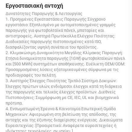
Εργοστασιακή αντοχή 
Δυνατότητες Παραγωγής & Λειτουργίας 
1. Προηγμένες Εγκαταστάσεις Παραγωγής Σύγχρονο 
εργοστάσιο: Εξοπλισμένο με αυτοματοποιημένες γραμμές 
παραγωγής για φωτοβολταϊκά πάνελ, μπαταρίες και 
αντιστροφείς. Αυστηρά Πρωτόκολλα Ελέγχου Ποιότητας: 
Διαδικασίες παραγωγής πιστοποιημένες κατά ISO, 
διασφαλίζοντας υψηλή συνέπεια του προϊόντος. 
2. Κλιμακώσιμη Δυναμικότητα Μεγάλης Κλίμακας Παραγωγή: 
Ετήσια δυναμικότητα παραγωγής [1GW] φωτοβολταϊκών πάνελ 
και [500 MWh] συστημάτων αποθήκευσης. Ευέλικτη OEM/ODM: 
Προσαρμοσμένες λύσεις εξατομικευμένες σύμφωνα με τις 
προδιαγραφές του πελάτη. 
3. Αυστηρός Έλεγχος Ποιότητας Τριπλό Σύστημα Δοκιμών: 
Έλεγχος πρώτων υλών, ενδιάμεσοι έλεγχοι κατά τη διάρκεια 
της παραγωγής και τελικός έλεγχος προϊόντων. Διεθνείς 
Πιστοποιήσεις: Συμμόρφωση με CE, IEC, UL και βιομηχανικά 
πρότυπα. 
4. Ενσωματωμένη Έρευνα & Καινοτομία Εσωτερική Ομάδα 
Μηχανικών: Αφιερωμένη στη βελτίωση της απόδοσης, της 
αντοχής και της έξυπνης διαχείρισης ενέργειας. Δικαιώματα 
Ευρεσιτεχνίας: [Προαιρετικό: Αναφέρετε ευρεσιτεχνίες ή 
ιδιόκτητες τεχνολογίες, αν ισχύει.] 