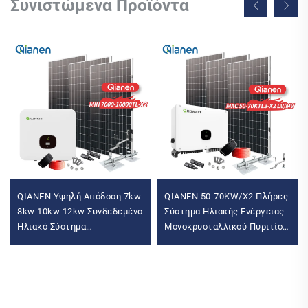
Συνιστώμενα Προϊόντα
QIANEN Υψηλή Απόδοση 7kw
QIANEN 50-70KW/X2 Πλήρες
8kw 10kw 12kw Συνδεδεμένο
Σύστημα Ηλιακής Ενέργειας
Ηλιακό Σύστημα
Μονοκρυσταλλικού Πυριτίου
Πολυκρυσταλλικού Πυριτίου
Εμπορικό Βιομηχανικό MPPT
με Έλεγχο MPPT Για Οικιακή
Αποθήκευση Ενέργειας
Χρήση
Υψηλής Απόδοσης