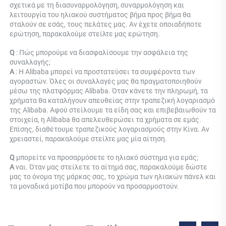
σχετικά με τη διασυναρμολόγηση, συναρμολόγηση και 
λειτουργία του ηλιακού συστήματος βήμα προς βήμα θα 
σταλούν σε εσάς, τους πελάτες μας. Αν έχετε οποιαδήποτε 
ερώτηση, παρακαλούμε στείλτε μας ερώτηση. 
Q 
: Πώς μπορούμε να διασφαλίσουμε την ασφάλεια της 
συναλλαγής; 
Α 
: Η Alibaba μπορεί να προστατεύσει τα συμφέροντα των 
αγοραστών. Όλες οι συναλλαγές μας θα πραγματοποιηθούν 
μέσω της πλατφόρμας Alibaba. Όταν κάνετε την πληρωμή, τα 
χρήματα θα καταλήγουν απευθείας στην τραπεζική λογαριασμό 
της Alibaba. Αφού στείλουμε τα είδη σας και επιβεβαιωθούν τα 
στοιχεία, η Alibaba θα απελευθερώσει τα χρήματα σε εμάς. 
Επίσης, διαθέτουμε τραπεζικούς λογαριασμούς στην Κίνα. Αν 
χρειαστεί, παρακαλούμε στείλτε μας μία αίτηση. 
Q 
μπορείτε να προσαρμόσετε το ηλιακό σύστημα για εμάς; 
Α 
ναι. Όταν μας στείλετε το αίτημά σας, παρακαλούμε δώστε 
μας το όνομα της μάρκας σας, το χρώμα των ηλιακών πάνελ και 
τα μοναδικά μοτίβα που μπορούν να προσαρμοστούν. 