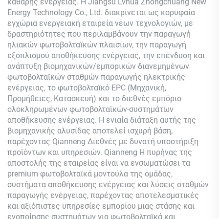
καθαρής ενέργειας. Η Jiangsu Lvhua Zhongchuang New
Energy Technology Co., Ltd. διακρίνεται ως κορυφαία
εγχώρια ενεργειακή εταιρεία νέων τεχνολογιών, με
δραστηριότητες που περιλαμβάνουν την παραγωγή
ηλιακών φωτοβολταϊκών πλαισίων, την παραγωγή
εξοπλισμού αποθήκευσης ενέργειας, την επένδυση και
ανάπτυξη βιομηχανικών/εμπορικών διανεμημένων
φωτοβολταϊκών σταθμών παραγωγής ηλεκτρικής
ενέργειας, το φωτοβολταϊκό EPC (Μηχανική,
Προμήθειες, Κατασκευή) και το διεθνές εμπόριο
ολοκληρωμένων φωτοβολταϊκών-συστημάτων
αποθήκευσης ενέργειας. Η ενιαία διάταξη αυτής της
βιομηχανικής αλυσίδας αποτελεί ισχυρή βάση,
παρέχοντας
Qianneng
Διεθνές με δυνατή υποστήριξη
προϊόντων και υπηρεσιών.
Qianneng
Η πυρήνας της
αποστολής της εταιρείας είναι να ενσωματώσει τα
premium φωτοβολταϊκά μοντούλα της ομάδας,
συστήματα αποθήκευσης ενέργειας και λύσεις σταθμών
παραγωγής ενέργειας, παρέχοντας αποτελεσματικές
και αξιόπιστες υπηρεσίες εμπορίου μιας στάσης και
ενοποίησης συστημάτων για φωτοβολταϊκά και