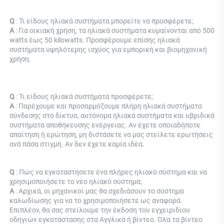
Q 
: Τι είδους ηλιακά συστήματα μπορείτε να προσφέρετε; 
Α 
: Για οικιακή χρήση, τα ηλιακά συστήματα κυμαίνονται από 500 
watts έως 50 kilowatts. Προσφέρουμε επίσης ηλιακά 
συστήματα υψηλότερης ισχύος για εμπορική και βιομηχανική 
χρήση. 
Q 
: Τι είδους ηλιακά συστήματα προσφέρετε; 
Α 
: Παρέχουμε και προσαρμόζουμε πλήρη ηλιακά συστήματα 
σύνδεσης στο δίκτυο, αυτόνομα ηλιακά συστήματα και υβριδικά 
συστήματα αποθήκευσης ενέργειας. Αν έχετε οποιαδήποτε 
απαίτηση ή ερώτηση, μη διστάσετε να μας στείλετε ερωτήσεις 
ανά πάσα στιγμή. Αν δεν έχετε καμία ιδέα. 
Q 
: Πώς να εγκαταστήσετε ένα πλήρες ηλιακό σύστημα και να 
χρησιμοποιήσετε το νέο ηλιακό σύστημα; 
Α 
: Αρχικά, οι μηχανικοί μας θα σχεδιάσουν το σύστημα 
καλωδίωσης για να το χρησιμοποιήσετε ως αναφορά. 
Επιπλέον, θα σας στείλουμε την έκδοση του εγχειριδίου 
οδηγιών εγκατάστασης στα Αγγλικά ή βίντεο. Όλα τα βίντεο 