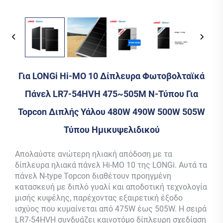
Για LONGi Hi-MO 10 Δίπλευρα Φωτοβολταϊκά
Πάνελ LR7-54HVH 475~505M N-Τύπου Για
Topcon Διπλής Υάλου 480W 490W 500W 505W
Τύπου Ημικυψελιδικού
Απολαύστε ανώτερη ηλιακή απόδοση με τα
δίπλευρα ηλιακά πάνελ Hi-MO 10 της LONGi. Αυτά τα
πάνελ N-type Topcon διαθέτουν προηγμένη
κατασκευή με διπλό γυαλί και αποδοτική τεχνολογία
μισής κυψέλης, παρέχοντας εξαιρετική έξοδο
ισχύος που κυμαίνεται από 475W έως 505W. Η σειρά
LR7-54HVH συνδυάζει καινοτόμο δίπλευρη σχεδίαση